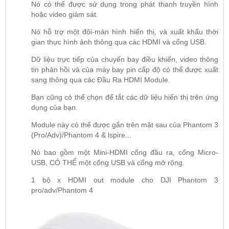
Nó có thể được sử dụng trong phát thanh truyền hình
hoặc video giám sát.
Nó hỗ trợ một đôi-màn hình hiển thị, và xuất khẩu thời
gian thực hình ảnh thông qua các HDMI và cổng USB.
Dữ liệu trực tiếp của chuyến bay điều khiển, video thông
tin phản hồi và của máy bay pin cấp độ có thể được xuất
sang thông qua các Đầu Ra HDMI Module.
Bạn cũng có thể chọn để tắt các dữ liệu hiển thị trên ứng
dụng của bạn.
Module này có thể được gắn trên mặt sau của Phantom 3
(Pro/Adv)/Phantom 4 & lspire...
Nó bao gồm một Mini-HDMI cổng đầu ra, cổng Micro-
USB, CÓ THỂ một cổng USB và cổng mở rộng.
1 bộ x HDMI out module cho
DJI Phantom 3
pro/adv/Phantom 4