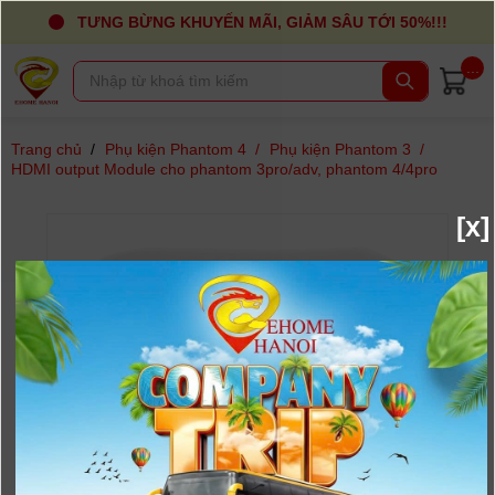
TƯNG BỪNG KHUYẾN MÃI, GIẢM SÂU TỚI 50%!!!
...
Trang chủ
/
Phụ kiện Phantom 4
/
Phụ kiện Phantom 3
/
HDMI output Module cho phantom 3pro/adv, phantom 4/4pro
[x]