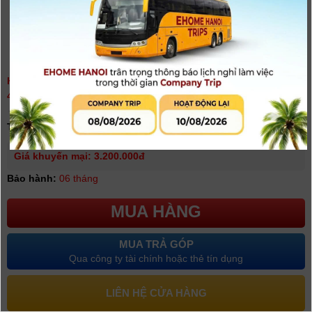
HDMI OUTPUT MODULE CHO PHANTOM 3PRO/ADV, PHANTOM
4/4PRO
(
0
người đánh giá)
Tình trạng:
Có hàng
Giá khuyến mại: 3.200.000đ
Bảo hành:
06 tháng
MUA HÀNG
MUA TRẢ GÓP
Qua công ty tài chính hoặc thẻ tín dụng
LIÊN HỆ CỬA HÀNG