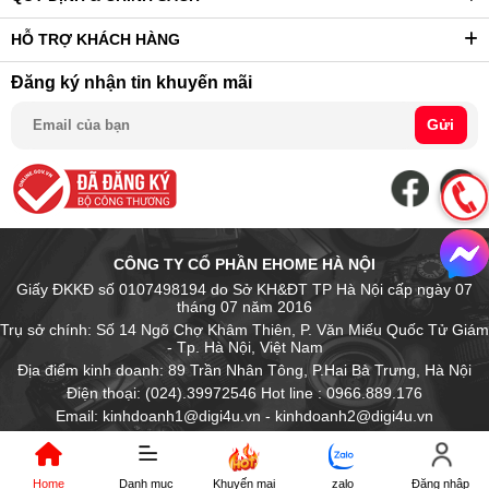
HỖ TRỢ KHÁCH HÀNG
Đăng ký nhận tin khuyến mãi
Gửi
CÔNG TY CỔ PHẦN EHOME HÀ NỘI
Giấy ĐKKĐ số 0107498194 do Sở KH&ĐT TP Hà Nội cấp ngày 07
tháng 07 năm 2016
Trụ sở chính: Số 14 Ngõ Chợ Khâm Thiên, P. Văn Miếu Quốc Tử Giám
- Tp. Hà Nội, Việt Nam
Địa điểm kinh doanh: 89 Trần Nhân Tông, P.Hai Bà Trưng, Hà Nội
Điện thoại: (024).39972546 Hot line : 0966.889.176
Email: kinhdoanh1@digi4u.vn - kinhdoanh2@digi4u.vn
Home
Danh mục
Khuyến mại
zalo
Đăng nhập