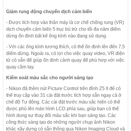
Giảm rung động chuyển dịch cảm biến
- Được tích hợp vào thân máy là cơ chế chống rung (VR)
dịch chuyển cảm biến 5 trục bù trừ cho tối đa năm điểm
dừng ổn định bất kể ống kính nào đang sử dụng.
- Với các ống kính tương thích, có thể ổn định lên đến 7,5
điểm dừng. Ngoài ra, có lợi cho việc quay video, VR điện
tử có sẵn để giúp ổn định cảnh quay để phù hợp với việc
quay cầm tay.
Kiểm soát màu sắc cho người sáng tạo
- Nikon đã thêm nút Picture Control trên đỉnh Z5 II để có
thể truy cập vào 31 cài đặt trước tích hợp sẵn ngay cả ở
chế độ Tự động. Các cài đặt trước màu sắc hiện có thể
được phủ lên màn hình LCD phía sau, giúp bạn có thể
hình dung sự thay đổi màu sắc khi bạn sáng tạo. Các
công thức sáng tạo do những người chụp ảnh Nikon
khác xây dựng có sẵn thông qua Nikon Imaging Cloud và