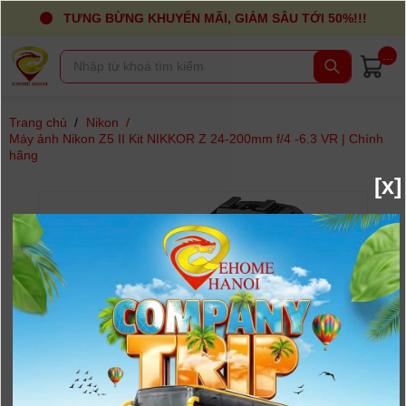
TƯNG BỪNG KHUYẾN MÃI, GIẢM SÂU TỚI 50%!!!
...
Trang chủ
/
Nikon
/
Máy ảnh Nikon Z5 II Kit NIKKOR Z 24-200mm f/4 -6.3 VR | Chính
hãng
[x]