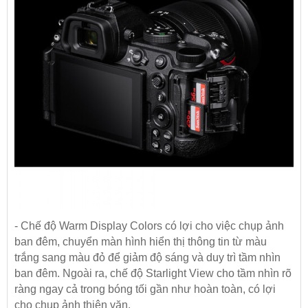
- Chế độ Warm Display Colors có lợi cho việc chụp ảnh
ban đêm, chuyển màn hình hiển thị thông tin từ màu
trắng sang màu đỏ để giảm độ sáng và duy trì tầm nhìn
ban đêm. Ngoài ra, chế độ Starlight View cho tầm nhìn rõ
ràng ngay cả trong bóng tối gần như hoàn toàn, có lợi
cho chụp ảnh thiên văn.