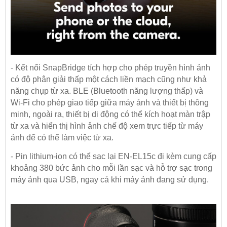
- Kết nối SnapBridge tích hợp cho phép truyền hình ảnh
có độ phân giải thấp một cách liền mạch cũng như khả
năng chụp từ xa. BLE (Bluetooth năng lượng thấp) và
Wi-Fi cho phép giao tiếp giữa máy ảnh và thiết bị thông
minh, ngoài ra, thiết bị di động có thể kích hoạt màn trập
từ xa và hiển thị hình ảnh chế độ xem trực tiếp từ máy
ảnh để có thể làm việc từ xa.
- Pin lithium-ion có thể sạc lại EN-EL15c đi kèm cung cấp
khoảng 380 bức ảnh cho mỗi lần sạc và hỗ trợ sạc trong
máy ảnh qua USB, ngay cả khi máy ảnh đang sử dụng.