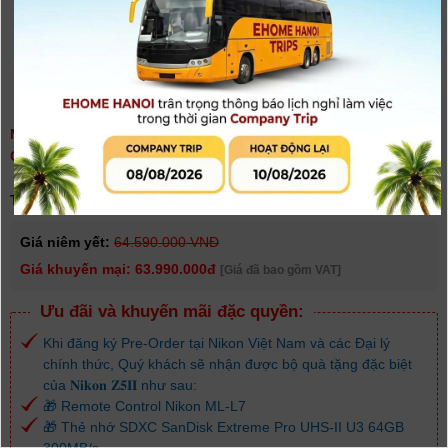
MÁY ẢNH NIKON Z5 II KIT NIKKOR Z 24-200MM F/4 -6.3 VR |
CHÍNH HÃNG
(
0
người đánh giá)
Tình trạng:
Có hàng
Giá niêm yết:
64.590.000 VNĐ
Giá khuyến mại: 63.990.000đ
[Giá đã bao gồm VAT]
Ưu đãi và khuyến mãi đặc quyền:
Khi đăng ký Pre-Order tại Nikon Việt Nam và các Đại lý
chính thức, Quý khách sẽ nhận được bộ quà tặng đặc biệt
của 𝐍𝐢𝐤𝐨𝐧 𝐙𝟓𝐈𝐈 như sau:
🎁 Remote Control Nikon ML-L7
🎁 Thẻ nhớ SDXC SanDisk Extreme Pro UHS-II U3 64GB