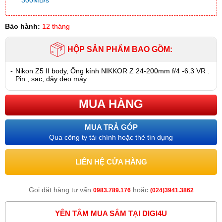
300MB/s
Bảo hành:
12 tháng
HỘP SẢN PHẨM BAO GỒM:
-
Nikon Z5 II body, Ống kính NIKKOR Z 24-200mm f/4 -6.3 VR .
Pin , sạc, dây đeo máy
MUA HÀNG
MUA TRẢ GÓP
Qua công ty tài chính hoặc thẻ tín dụng
LIÊN HỆ CỬA HÀNG
Gọi đặt hàng tư vấn
hoặc
0983.789.176
(024)3941.3862
YÊN TÂM MUA SẮM TẠI DIGI4U