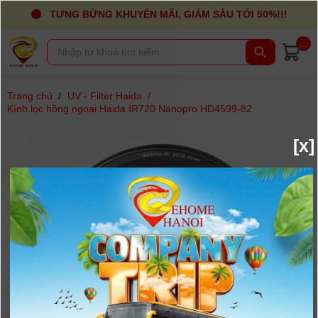
TƯNG BỪNG KHUYẾN MÃI, GIẢM SÂU TỚI 50%!!!
...
Trang chủ
/
UV - Filter Haida
/
Kính lọc hồng ngoại Haida IR720 Nanopro HD4599-82
[x]