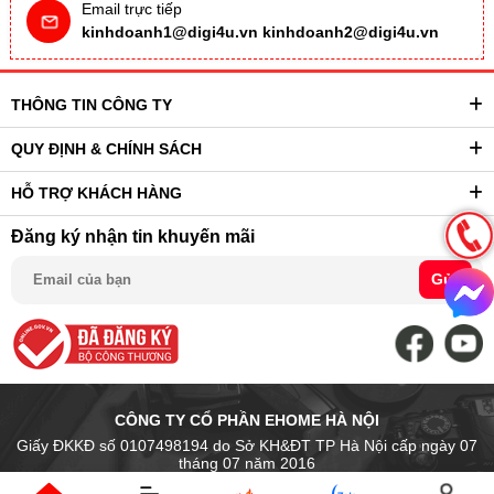
Email trực tiếp
kinhdoanh1@digi4u.vn
kinhdoanh2@digi4u.vn
THÔNG TIN CÔNG TY
QUY ĐỊNH & CHÍNH SÁCH
HỖ TRỢ KHÁCH HÀNG
Đăng ký nhận tin khuyến mãi
Gửi
CÔNG TY CỔ PHẦN EHOME HÀ NỘI
Giấy ĐKKĐ số 0107498194 do Sở KH&ĐT TP Hà Nội cấp ngày 07
tháng 07 năm 2016
Trụ sở chính: Số 14 Ngõ Chợ Khâm Thiên, P. Văn Miếu Quốc Tử Giám