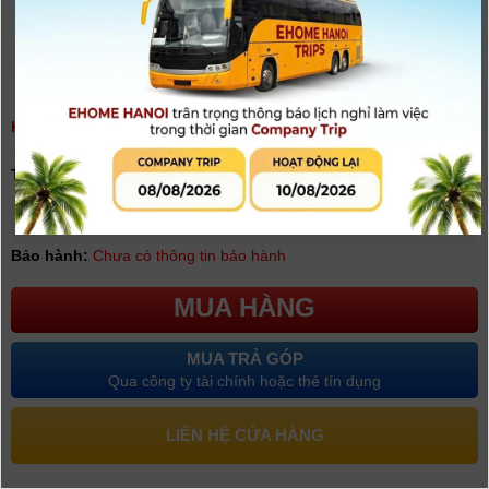
KÍNH LỌC HỒNG NGOẠI HAIDA IR720 NANOPRO HD4599-82
(
0
người đánh giá)
Tình trạng:
Có hàng
Giá khuyến mại: 2.490.000đ
Bảo hành:
Chưa có thông tin bảo hành
MUA HÀNG
MUA TRẢ GÓP
Qua công ty tài chính hoặc thẻ tín dụng
LIÊN HỆ CỬA HÀNG