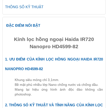
THÔNG SỐ KỸ THUẬT
ĐẶC ĐIỂM NỔI BẬT
Kính lọc hồng ngoại Haida IR720
Nanopro HD4599-82
1. ƯU ĐIỂM CỦA KÍNH LỌC HỒNG NGOẠI HAIDA IR720
NANOPRO HD4599-82
Khung siêu mỏng chỉ 3,1mm.
Bề mặt phủ nhiều lớp Nano chống nước và chống dầu.
Mang lại hiệu ứng hình ảnh độc đáo không cần
photoshop.
2. THÔNG SỐ KỸ THUẬT VÀ TÍNH NĂNG CỦA KÍNH LỌC