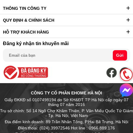
THÔNG TIN CÔNG TY
QUY ĐỊNH & CHÍNH SÁCH
HỖ TRỢ KHÁCH HÀNG
Đăng ký nhận tin khuyến mãi
Gửi
CÔNG TY CỔ PHẦN EHOME HÀ NỘI
Giấy ĐKKĐ số 0107498194 do Sở KH&ĐT TP Hà Nội cấp ngày 07
tháng 07 năm 2016
Trụ sở chính: Số 14 Ngõ Chợ Khâm Thiên, P. Văn Miếu Quốc Tử Giám
- Tp. Hà Nội, Việt Nam
Địa điểm kinh doanh: 89 Trần Nhân Tông, P.Hai Bà Trưng, Hà Nội
Điện thoại: (024).39972546 Hot line : 0966.889.176