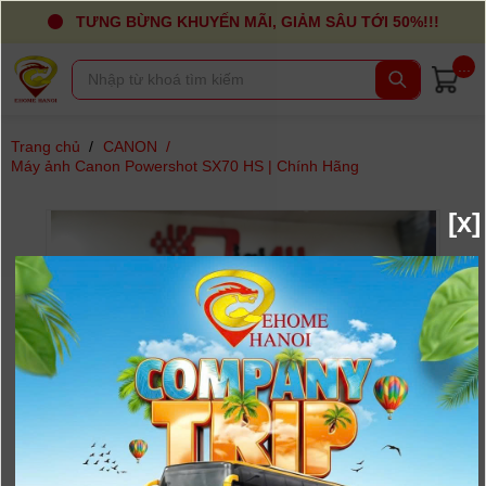
TƯNG BỪNG KHUYẾN MÃI, GIẢM SÂU TỚI 50%!!!
...
Trang chủ
/
CANON
/
Máy ảnh Canon Powershot SX70 HS | Chính Hãng
[x]