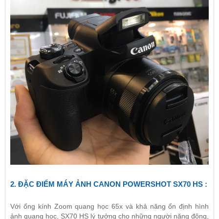
2. ĐẶC ĐIỂM
MÁY ẢNH CANON POWERSHOT SX70 HS
:
Với ống kính Zoom quang học 65x và khả năng ổn định hình
ảnh quang học, SX70 HS lý tưởng cho những người năng động,