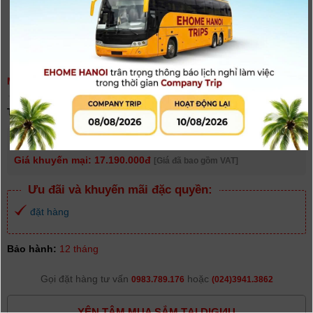
MÁY ẢNH CANON POWERSHOT SX70 HS | CHÍNH HÃNG
(
0
người đánh giá)
Tình trạng:
Hết hàng
Giá niêm yết:
18.990.000 VNĐ
Giá khuyến mại: 17.190.000đ
[Giá đã bao gồm VAT]
Ưu đãi và khuyến mãi đặc quyền:
đặt hàng
Bảo hành:
12 tháng
Gọi đặt hàng tư vấn
hoặc
0983.789.176
(024)3941.3862
YÊN TÂM MUA SẮM TẠI DIGI4U