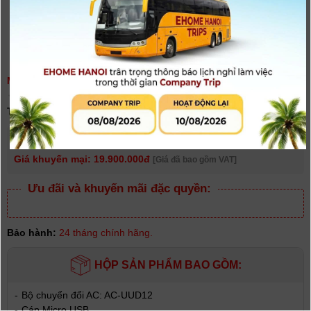
MÁY ẢNH SONY ALPHA A6400K- ILCE-6400K - CHÍNH HÃNG
(
0
người đánh giá)
Tình trạng:
Có hàng
Giá niêm yết:
22.990.000 VNĐ
Giá khuyến mại: 19.900.000đ
[Giá đã bao gồm VAT]
Ưu đãi và khuyến mãi đặc quyền:
Bảo hành:
24 tháng chính hãng.
HỘP SẢN PHẨM BAO GỒM:
-
Bộ chuyển đổi AC: AC-UUD12
-
Cáp Micro USB