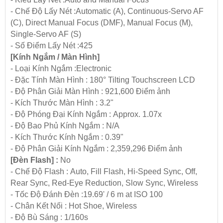
- Chế Độ Lấy Nét :Automatic (A), Continuous-Servo AF
(C), Direct Manual Focus (DMF), Manual Focus (M),
Single-Servo AF (S)
- Số Điểm Lấy Nét :425
[Kính Ngắm / Màn Hình]
- Loại Kính Ngắm :Electronic
- Đặc Tính Màn Hình : 180° Tilting Touchscreen LCD
- Độ Phân Giải Màn Hình : 921,600 Điểm ảnh
- Kích Thước Màn Hình : 3.2"
- Độ Phóng Đại Kính Ngắm : Approx. 1.07x
- Độ Bao Phủ Kính Ngắm : N/A
- Kích Thước Kính Ngắm : 0.39"
- Độ Phân Giải Kính Ngắm : 2,359,296 Điểm ảnh
[Đèn Flash] :
No
- Chế Độ Flash : Auto, Fill Flash, Hi-Speed Sync, Off,
Rear Sync, Red-Eye Reduction, Slow Sync, Wireless
- Tốc Độ Đánh Đèn :19.69' / 6 m at ISO 100
- Chân Kết Nối : Hot Shoe, Wireless
- Độ Bù Sáng : 1/160s