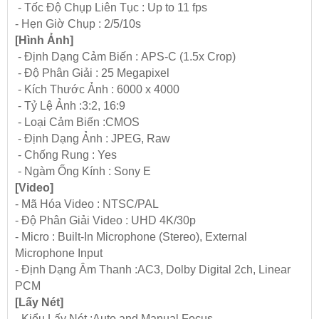
- Tốc Độ Chụp Liên Tục : Up to 11 fps
- Hẹn Giờ Chụp : 2/5/10s
[Hình Ảnh]
- Định Dạng Cảm Biến : APS-C (1.5x Crop)
- Độ Phân Giải : 25 Megapixel
- Kích Thước Ảnh : 6000 x 4000
- Tỷ Lệ Ảnh :3:2, 16:9
- Loại Cảm Biến :CMOS
- Định Dạng Ảnh : JPEG, Raw
- Chống Rung : Yes
- Ngàm Ống Kính : Sony E
[Video]
- Mã Hóa Video : NTSC/PAL
- Độ Phân Giải Video : UHD 4K/30p
- Micro : Built-In Microphone (Stereo), External
Microphone Input
- Định Dạng Âm Thanh :AC3, Dolby Digital 2ch, Linear
PCM
[Lấy Nét]
- Kiểu Lấy Nét :Auto and Manual Focus