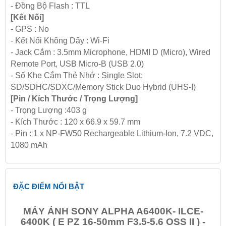
- Đồng Bộ Flash : TTL
[Kết Nối]
- GPS : No
- Kết Nối Không Dây : Wi-Fi
- Jack Cắm : 3.5mm Microphone, HDMI D (Micro), Wired
Remote Port, USB Micro-B (USB 2.0)
- Số Khe Cắm Thẻ Nhớ : Single Slot:
SD/SDHC/SDXC/Memory Stick Duo Hybrid (UHS-I)
[Pin / Kích Thước / Trọng Lượng]
- Trọng Lượng :403 g
- Kích Thước : 120 x 66.9 x 59.7 mm
- Pin : 1 x NP-FW50 Rechargeable Lithium-Ion, 7.2 VDC,
1080 mAh
ĐẶC ĐIỂM NỔI BẬT
MÁY ẢNH SONY ALPHA A6400K- ILCE-
6400K ( E PZ 16-50mm F3.5-5.6 OSS II ) -