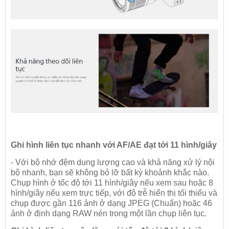
Ghi hình liên tục nhanh với AF/AE đạt tới 11 hình/giây
- Với bộ nhớ đệm dung lượng cao và khả năng xử lý nội
bộ nhanh, bạn sẽ không bỏ lỡ bất kỳ khoảnh khắc nào.
Chụp hình ở tốc độ tới 11 hình/giây nếu xem sau hoặc 8
hình/giây nếu xem trực tiếp, với độ trễ hiển thị tối thiểu và
chụp được gần 116 ảnh ở dạng JPEG (Chuẩn) hoặc 46
ảnh ở định dạng RAW nén trong một lần chụp liên tục.