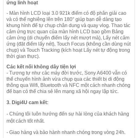
ứng linh hoạt
- Màn hình LCD loại 3.0 921k điểm có độ phân giải cao
và có thể nghiêng lên trên 180° giúp bạn dễ dàng tạo
khung hình để tự chụp chân dung và quay vlog. Thao tác
cảm ứng trực quan của màn hình LCD bao gồm Bảng
cảm ứng (di chuyển điểm lấy nét mượt mà), Lấy nét cảm
ứng (đặt điểm lấy nét), Touch Focus (không cần dùng nút
chụp) và Touch Tracking (kích hoạt Lấy nét tự động trong
thời gian thực).
Các kết nối không dây tiện lợi
- Tương tự như các máy đời trước, Sony A6400 vẫn có
thể chuyển hình ảnh vừa chụp qua các thiết bị di động
thông qua Wifi, Bluetooth và NFC một cách nhanh chóng
để bạn có thể chia sẻ lên mạng xã hội ngay lập tức.
3. Digi4U cam kết:
- Chúng tôi luôn hướng đến sự hài lòng của khách hàng
một cách tốt nhất.
- Giao hàng và bảo hành nhanh chóng trong vòng 24h.