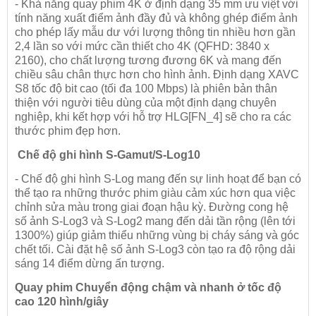
- Khả năng quay phim 4K ở định dạng 35 mm ưu việt với
tính năng xuất điểm ảnh đầy đủ và không ghép điểm ảnh
cho phép lấy mẫu dư với lượng thông tin nhiều hơn gần
2,4 lần so với mức cần thiết cho 4K (QFHD: 3840 x
2160), cho chất lượng tương đương 6K và mang đến
chiều sâu chân thực hơn cho hình ảnh. Định dạng XAVC
S8 tốc độ bit cao (tối đa 100 Mbps) là phiên bản thân
thiện với người tiêu dùng của một định dạng chuyên
nghiệp, khi kết hợp với hỗ trợ HLG[FN_4] sẽ cho ra các
thước phim đẹp hơn.
Chế độ ghi hình S-Gamut/S-Log10
- Chế độ ghi hình S-Log mang đến sự linh hoạt để bạn có
thể tạo ra những thước phim giàu cảm xúc hơn qua việc
chỉnh sửa màu trong giai đoạn hậu kỳ. Đường cong hệ
số ảnh S-Log3 và S-Log2 mang đến dải tần rộng (lên tới
1300%) giúp giảm thiểu những vùng bị cháy sáng và góc
chết tối. Cài đặt hệ số ảnh S-Log3 còn tạo ra độ rộng dải
sáng 14 điểm dừng ấn tượng.
Quay phim Chuyển động chậm và nhanh ở tốc độ
cao 120 hình/giây