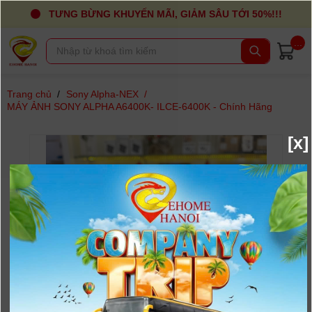
TƯNG BỪNG KHUYẾN MÃI, GIẢM SÂU TỚI 50%!!!
...
Trang chủ
/
Sony Alpha-NEX
/
MÁY ẢNH SONY ALPHA A6400K- ILCE-6400K - Chính Hãng
[x]