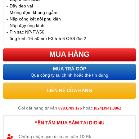
-
Dãy deo vai
-
Miếng đệm khung ngắm
-
Nắp cống kết nỗi phụ kiện
-
Năp đậy ống kính
-
Pin sac NP-FW50
-
ống kính 16-50mm F3.5-5.6 OSS đời 2
MUA HÀNG
MUA TRẢ GÓP
Qua công ty tài chính hoặc thẻ tín dụng
LIÊN HỆ CỬA HÀNG
Gọi đặt hàng tư vấn
hoặc
0983.789.176
(024)3941.3862
YÊN TÂM MUA SẮM TẠI DIGI4U
Chứng nhận giao dịch an toàn 100%