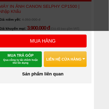
MÁY IN ẢNH CANON SELPHY CP1500 |
Nhập Khẩu
Giá niêm yết:
4.350.000 đ
3.900.000 đ
Giá khuyến mại:
[Giá đã bao gồm VAT]
MUA HÀNG
MUA TRẢ GÓP
LIÊN HỆ CỬA HÀNG
Qua công ty tài chính hoặc
thẻ tín dụng
Sản phẩm liên quan