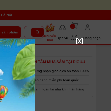
 Hà Nội
...
 sản phẩm
Khuyến
Giỏ
Dịch vụ
Đăng nhập
[x]
mại
hàng
| Nhập
YÊN TÂM MUA SẮM TẠI DIGI4U
Chứng nhận giao dịch an toàn 100%
Giao hàng miễn phí toàn quốc
Thanh toán tại nhà khi nhận hàng
n
a về màu....