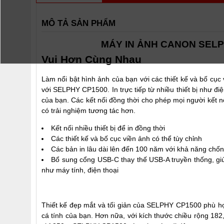
MÔ TẢ SẢN PHẨM
MÁY IN ẢNH CANON SELPHY
Vui Hơn Cùng Nhau
Làm nổi bật hình ảnh của bạn với các thiết kế và bố cục
với SELPHY CP1500. In trực tiếp từ nhiều thiết bị như đi
của bạn. Các kết nối đồng thời cho phép mọi người kết
có trải nghiệm tương tác hơn.
Kết nối nhiều thiết bị để in đồng thời
Các thiết kế và bố cục viền ảnh có thể tùy chỉnh
Các bản in lâu dài lên đến 100 năm với khả năng chố
Bổ sung cổng USB-C thay thế USB-A truyền thống, giúp 
như máy tính, điện thoại
Thiết kế đẹp mắt và tối giản của SELPHY CP1500 phù hợ
cá tính của bạn. Hơn nữa, với kích thước chiều rộng 1