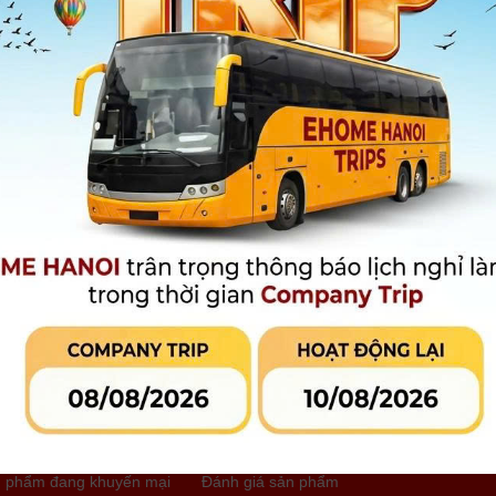
- In ảnh cỡ thẻ yêu thích chỉ trong 23 giây
- In trực tiếp bằng thẻ SD hoặc ổ USB Type-C hoặc từ dịch v
image.canon, Instagram và Google Photos
Xem thêm
Bảo hành
:
12 tháng
Giá niêm yết:
4.350.000 đ
3.900.000 đ
Giá khuyến mại:
[Giá đã bao gồm VAT]
MUA HÀNG
MUA TRẢ GÓP
LIÊN HỆ CỬA
Qua công ty tài chính hoặc thẻ tín
dụng
 phẩm đang khuyến mại
Đánh giá sản phẩm