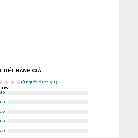
I TIẾT ĐÁNH GIÁ
(
0
người đánh giá)
5 sao
sao
sao
sao
sao
sao