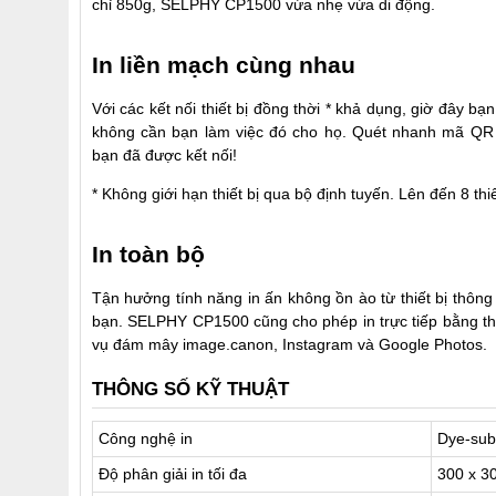
chỉ 850g, SELPHY CP1500 vừa nhẹ vừa di động.
In liền mạch cùng nhau
Với các kết nối thiết bị đồng thời * khả dụng, giờ đây b
không cần bạn làm việc đó cho họ. Quét nhanh mã Q
bạn đã được kết nối!
* Không giới hạn thiết bị qua bộ định tuyến. Lên đến 8 thiế
In toàn bộ
Tận hưởng tính năng in ấn không ồn ào từ thiết bị thông
bạn. SELPHY CP1500 cũng cho phép in trực tiếp bằng thẻ
vụ đám mây image.canon, Instagram và Google Photos.
THÔNG SỐ KỸ THUẬT
Công nghệ in
Dye-subl
Độ phân giải in tối đa
300 x 30