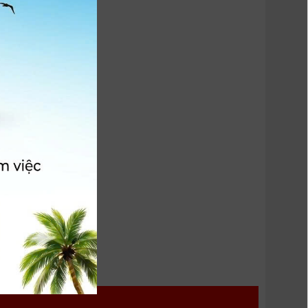
ụ đám mây
 HÀNG