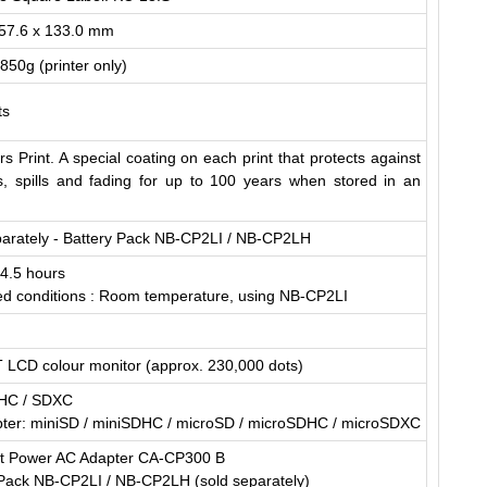
 57.6 x 133.0 mm
850g (printer only)
ts
s Print. A special coating on each print that protects against
s, spills and fading for up to 100 years when stored in an
parately - Battery Pack NB-CP2LI / NB-CP2LH
 4.5 hours
d conditions : Room temperature, using NB-CP2LI
T LCD colour monitor (approx. 230,000 dots)
HC / SDXC
pter: miniSD / miniSDHC / microSD / microSDHC / microSDXC
 Power AC Adapter CA-CP300 B
 Pack NB-CP2LI / NB-CP2LH (sold separately)