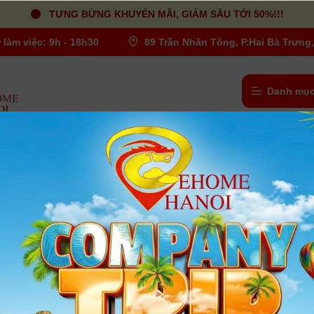
TƯNG BỪNG KHUYẾN MÃI, GIẢM SÂU TỚI 50%!!!
 làm việc: 9h - 18h30
89 Trần Nhân Tông, P.Hai Bà Trưng,
Danh mục
HY CP1500 | Nhập Khẩu
MÁY IN ẢNH CANON SELPHY CP1500 
Khẩu
Người dùng đánh giá
| Tình trạng:
Có hàng
- Thiết kế nhỏ gọn và dễ sử dụng
- Màn hình màu LCD TFT 3,5 inch, 230.000 Diot
- Sử dụng công nghệ nhuộm thăng hoa tạo tông màu mượt hơ
- Độ phân giải in tối đa 300 x 300 dpi
- Chức năng tự hiệu chỉnh, giúp điều chỉnh độ sáng, độ bão hò