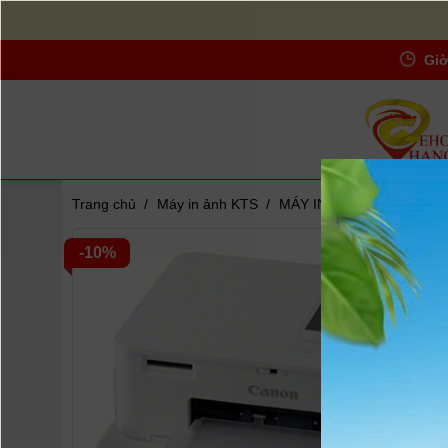
Giờ
Trang chủ
/
Máy in ảnh KTS
/
MÁY IN ẢNH CANON SELP
Zoom
-10%