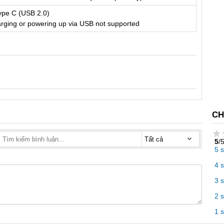
ype C (USB 2.0)
rging or powering up via USB not supported
CH
5
/
5 
4 
3 
2 
1 