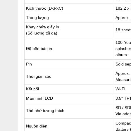
Kích thước (DxRxC)
182.2 x
Trọng lượng
Approx. 
Khay chứa giấy in
18 shee
(Số lượng tối đa)
100 Year
Độ bền bản in
splashe
album.
Pin
Sold se
Approx.
Thời gian sạc
Measure
Kết nối
Wi-Fi
Màn hình LCD
3.5” TF
SD / SD
Thẻ nhớ tương thích
Via ada
Compact
Nguồn điện
Battery