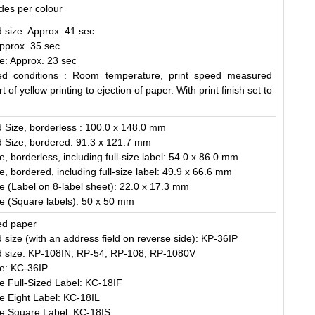
des per colour
 size: Approx. 41 sec
Approx. 35 sec
e: Approx. 23 sec
d conditions : Room temperature, print speed measured
t of yellow printing to ejection of paper. With print finish set to
.
 Size, borderless : 100.0 x 148.0 mm
d Size, bordered: 91.3 x 121.7 mm
e, borderless, including full-size label: 54.0 x 86.0 mm
e, bordered, including full-size label: 49.9 x 66.6 mm
e (Label on 8-label sheet): 22.0 x 17.3 mm
e (Square labels): 50 x 50 mm
ed paper
 size (with an address field on reverse side): KP-36IP
d size: KP-108IN, RP-54, RP-108, RP-1080V
ze: KC-36IP
e Full-Sized Label: KC-18IF
e Eight Label: KC-18IL
ze Square Label: KC-18IS