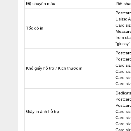
Độ chuyển màu
256 sha
Postcard
L size: 
Card siz
Tốc độ in
Measure
from star
“glossy”
Postcard
Postcar
Card siz
Khổ giấy hỗ trợ / Kích thước in
Card siz
Card siz
Card siz
Dedicat
Postcard
Postcar
Giấy in ảnh hỗ trợ
Card si
Card siz
Card siz
Card si