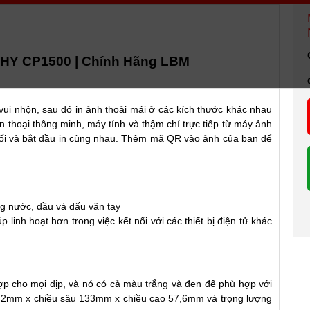
 CP1500 | Chính Hãng LBM
 vui nhộn, sau đó in ảnh thoải mái ở các kích thước khác nhau
ện thoại thông minh, máy tính và thậm chí trực tiếp từ máy ảnh
 nối và bắt đầu in cùng nhau. Thêm mã QR vào ảnh của bạn để
ng nước, dầu và dấu vân tay
linh hoạt hơn trong việc kết nối với các thiết bị điện tử khác
p cho mọi dịp, và nó có cả màu trắng và đen để phù hợp với
82,2mm x chiều sâu 133mm x chiều cao 57,6mm và trọng lượng