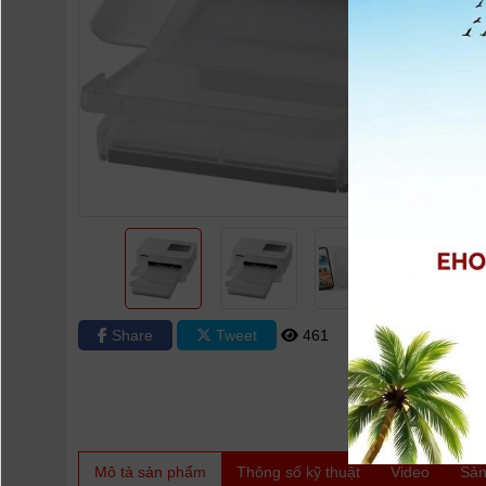
Share
Tweet
461
0
Mô tả sản phẩm
Thông số kỹ thuật
Video
Sản