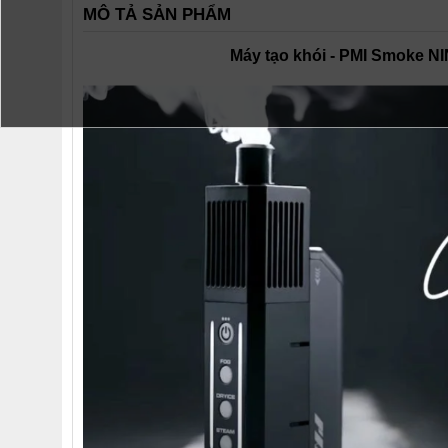
MÔ TẢ SẢN PHẨM
Máy tạo khói - PMI Smoke NI