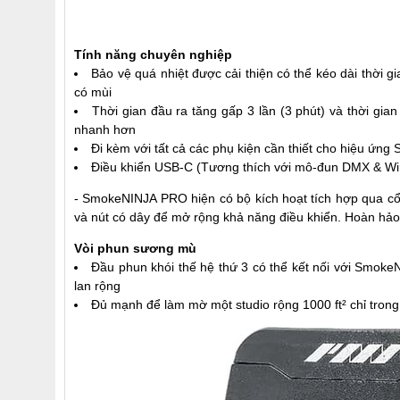
Tính năng chuyên nghiệp
Bảo vệ quá nhiệt được cải thiện có thể kéo dài thời g
có mùi
Thời gian đầu ra tăng gấp 3 lần (3 phút) và thời gi
nhanh hơn
Đi kèm với tất cả các phụ kiện cần thiết cho hiệu ứn
Điều khiển USB-C (Tương thích với mô-đun DMX & Wir
- SmokeNINJA PRO hiện có bộ kích hoạt tích hợp qua c
và nút có dây để mở rộng khả năng điều khiển. Hoàn hảo c
Vòi phun sương mù
Đầu phun khói thế hệ thứ 3 có thể kết nối với Smoke
lan rộng
Đủ mạnh để làm mờ một studio rộng 1000 ft² chỉ trong