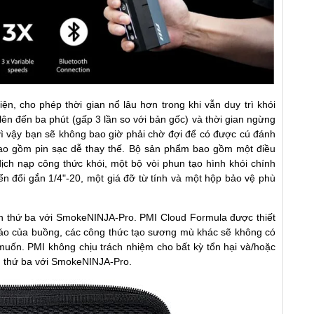
ện, cho phép thời gian nổ lâu hơn trong khi vẫn duy trì khói
ên đến ba phút (gấp 3 lần so với bản gốc) và thời gian ngừng
ì vậy bạn sẽ không bao giờ phải chờ đợi để có được cú đánh
ao gồm pin sạc dễ thay thế. Bộ sản phẩm bao gồm một điều
ch nạp công thức khói, một bộ vòi phun tạo hình khói chính
n đổi gắn 1/4"-20, một giá đỡ từ tính và một hộp bảo vệ phù
 thứ ba với SmokeNINJA-Pro. PMI Cloud Formula được thiết
đáo của buồng, các công thức tạo sương mù khác sẽ không có
uốn. PMI không chịu trách nhiệm cho bất kỳ tổn hại và/hoặc
ên thứ ba với SmokeNINJA-Pro.