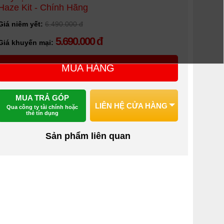
Haze Kit - Chính Hãng
Giá niêm yết:
6.490.000 đ
5.690.000 đ
Giá khuyến mại:
MUA HÀNG
MUA TRẢ GÓP
LIÊN HỆ CỬA HÀNG
Qua công ty tài chính hoặc
thẻ tín dụng
Sản phẩm liên quan