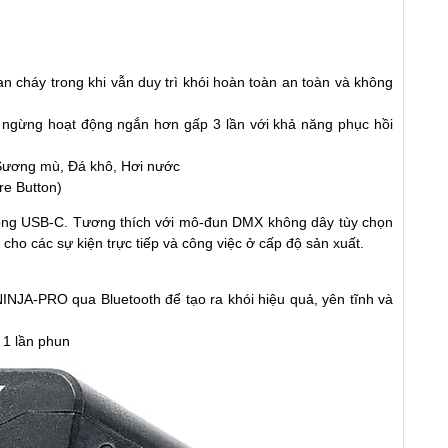
ian cháy trong khi vẫn duy trì khói hoàn toàn an toàn và không
an ngừng hoạt động ngắn hơn gấp 3 lần với khả năng phục hồi
g Sương mù, Đá khô, Hơi nước
e Button)
ổng USB-C. Tương thích với mô-đun DMX không dây tùy chọn
ho các sự kiện trực tiếp và công việc ở cấp độ sản xuất.
NINJA-PRO qua Bluetooth để tạo ra khói hiệu quả, yên tĩnh và
 1 lần phun