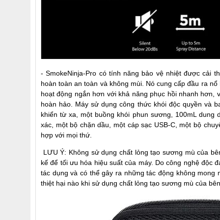
- SmokeNinja-Pro có tính năng bảo vệ nhiệt được cải thi
hoàn toàn an toàn và không mùi. Nó cung cấp đầu ra nổ l
hoạt động ngắn hơn với khả năng phục hồi nhanh hơn, v
hoàn hảo. Máy sử dụng công thức khói độc quyền và b
khiển từ xa, một buồng khói phun sương, 100mL dung dị
xác, một bộ chặn dầu, một cáp sạc USB-C, một bộ chuyể
hợp với mọi thứ.
LƯU Ý: Không sử dụng chất lỏng tạo sương mù của bên
kế để tối ưu hóa hiệu suất của máy. Do công nghệ độc 
tác dụng và có thể gây ra những tác động không mong m
thiệt hại nào khi sử dụng chất lỏng tạo sương mù của b