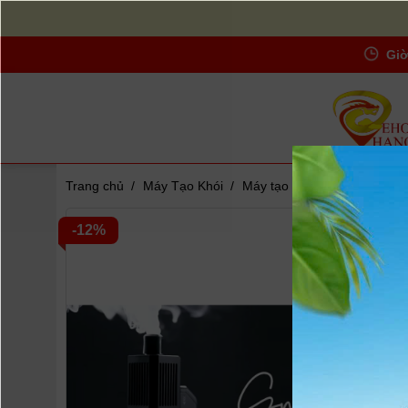
Giờ
Trang chủ
/
Máy Tạo Khói
/
Máy tạo khói - PMI Smoke N
Zoom
-12%