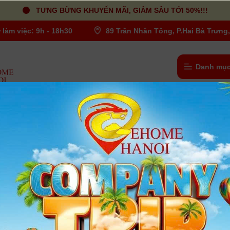
TƯNG BỪNG KHUYẾN MÃI, GIẢM SÂU TỚI 50%!!!
 làm việc: 9h - 18h30
89 Trần Nhân Tông, P.Hai Bà Trưng,
Danh mục
INJA PRO - Haze Kit - Chính Hãng
Máy tạo khói - PMI Smoke NINJA PRO
Kit - Chính Hãng
Người dùng đánh giá
| Tình trạng:
Có hàng
Tạo hiệu ứng đá khô, khói mù, sương mù và hơi nước theo p
điện ảnh
Phù hợp cho các nhiếp ảnh gia, nhà quay phim và người sáng 
livestream...
Sử dụng bằng pin tiện lợi, kết nối bluetooth.
Khoảng cách phun lên tới 5m