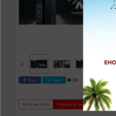
Share
Tweet
265
0
Mô tả sản phẩm
Thông số kỹ thuật
Video
Sản