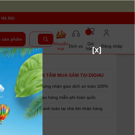
 Hà Nội
...
 sản phẩm
Khuyến
Giỏ
Dịch vụ
Đăng nhập
[x]
mại
hàng
 - Haze
YÊN TÂM MUA SẮM TẠI DIGI4U
Chứng nhận giao dịch an toàn 100%
Giao hàng miễn phí toàn quốc
hong cách
Thanh toán tại nhà khi nhận hàng
tạo nội dung,