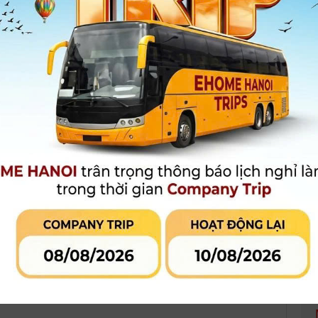
Dung dịch tạo khói đã được chứng nhận 100% an toàn không 
Xem thêm
Bảo hành
:
12 tháng
Giá niêm yết:
6.490.000 đ
5.690.000 đ
Giá khuyến mại:
MUA HÀNG
MUA TRẢ GÓP
LIÊN HỆ CỬA
Qua công ty tài chính hoặc thẻ tín
dụng
 phẩm đang khuyến mại
Đánh giá sản phẩm