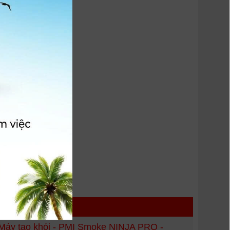
mùi.
 HÀNG
Máy tạo khói - PMI Smoke NINJA PRO -