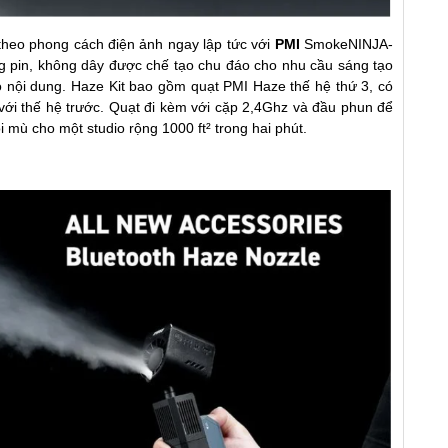
theo phong cách điện ảnh ngay lập tức với
PMI
SmokeNINJA-
ng pin, không dây được chế tạo chu đáo cho nhu cầu sáng tạo
o nội dung. Haze Kit bao gồm quạt PMI Haze thế hệ thứ 3, có
với thế hệ trước. Quạt đi kèm với cặp 2,4Ghz và đầu phun để
mù cho một studio rộng 1000 ft² trong hai phút.