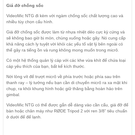
Giá đỡ chống sốc
VideoMic NTG đi kèm với ngàm chống sốc chất lượng cao và
nhiều tùy chọn cấu hình.
Giá đỡ chống sốc được làm từ nhựa nhiệt dẻo cực kỳ cứng và
sẽ không bao giờ bị mòn, chùng xuống hoặc gãy. Nó cung cấp
khả năng cách ly tuyệt vời khỏi các yếu tố vật lý bên ngoài có
thể gây ra tiếng ồn và rung không mong muốn trong micrô.
Có một hệ thống quản lý cáp với các khe vừa khít để chứa loại
cáp yêu thích của bạn, bất kể kích thước.
Nới lỏng vít để trượt micrô về phía trước hoặc phía sau trên
thanh ray – lý tưởng nếu bạn cần di chuyển micrô ra xa mặt khi
chụp, ra khỏi khung hình hoặc giữ thăng bằng hoàn hảo trên
gimbal.
VideoMic NTG có thể được gắn dễ dàng vào cần cẩu, giá đỡ để
bàn hoặc chân máy như RØDE Tripod 2 với ren 3/8” tiêu chuẩn
ở dưới đế đế lạnh.