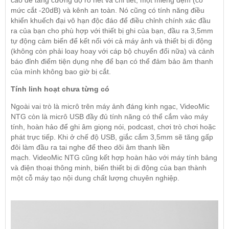
cao để tăng cường độ rõ nét và chi tiết, một miếng đệm (có
mức cắt -20dB) và kênh an toàn. Nó cũng có tính năng điều
khiển khuếch đại vô hạn độc đáo để điều chỉnh chính xác đầu
ra của bạn cho phù hợp với thiết bị ghi của bạn, đầu ra 3,5mm
tự động cảm biến để kết nối với cả máy ảnh và thiết bị di động
(không còn phải loay hoay với cáp bộ chuyển đổi nữa) và cảnh
báo đỉnh điểm tiện dụng nhẹ để bạn có thể đảm bảo âm thanh
của mình không bao giờ bị cắt.
Tính linh hoạt chưa từng có
Ngoài vai trò là micrô trên máy ảnh đáng kinh ngạc, VideoMic
NTG còn là micrô USB đầy đủ tính năng có thể cắm vào máy
tính, hoàn hảo để ghi âm giọng nói, podcast, chơi trò chơi hoặc
phát trực tiếp. Khi ở chế độ USB, giắc cắm 3,5mm sẽ tăng gấp
đôi làm đầu ra tai nghe để theo dõi âm thanh liền
mạch. VideoMic NTG cũng kết hợp hoàn hảo với máy tính bảng
và điện thoại thông minh, biến thiết bị di động của bạn thành
một cỗ máy tạo nội dung chất lượng chuyên nghiệp.