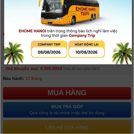
MICRO RODE VIDEOMIC NTG | CHÍNH HÃNG
(
0
người đánh giá)
Tình trạng:
Có hàng
Giá niêm yết:
6.900.000 VNĐ
Giá khuyến mại: 6.590.000đ
[Giá đã bao gồm VAT]
Bảo hành:
12 tháng
MUA HÀNG
MUA TRẢ GÓP
Qua công ty tài chính hoặc thẻ tín dụng
LIÊN HỆ CỬA HÀNG