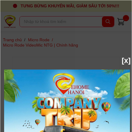
TƯNG BỪNG KHUYẾN MÃI, GIẢM SÂU TỚI 50%!!!
...
Trang chủ
/
Micro Rode
/
Micro Rode VideoMic NTG | Chính hãng
[x]