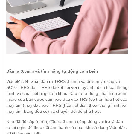
Đầu ra 3,5mm và tính năng tự động cảm biến
VideoMic NTG có đầu ra TRRS 3,5mm và đi kèm với cáp vá
SC10 TRRS đến TRRS để kết nối với máy ảnh, điện thoại thông
minh và các thiết bị ghi âm khác. Đầu ra tự động phát hiện xem
micrô của bạn được cắm vào đầu vào TRS (có trên hầu hết các
máy ảnh) hay đầu vào TRRS (hầu hết điện thoại thông minh và
máy tính bảng đều có) và chuyển đổi để phù hợp.
Như đã đề cập ở trên, đầu ra 3,5mm cũng đóng vai trò là đầu
ra tai nghe để theo dõi âm thanh của bạn khi sử dụng VideoMic
NTG làm mic USB.