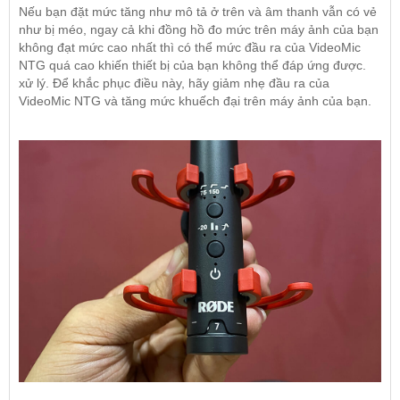
Nếu bạn đặt mức tăng như mô tả ở trên và âm thanh vẫn có vẻ
như bị méo, ngay cả khi đồng hồ đo mức trên máy ảnh của bạn
không đạt mức cao nhất thì có thể mức đầu ra của VideoMic
NTG quá cao khiến thiết bị của bạn không thể đáp ứng được.
xử lý. Để khắc phục điều này, hãy giảm nhẹ đầu ra của
VideoMic NTG và tăng mức khuếch đại trên máy ảnh của bạn.