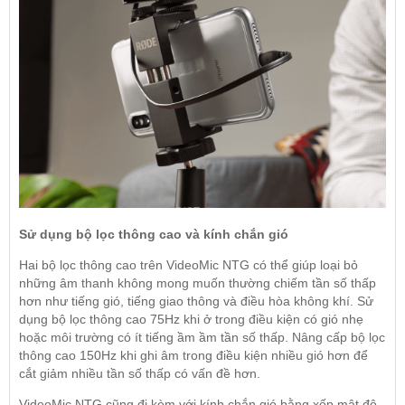
Sử dụng bộ lọc thông cao và kính chắn gió
Hai bộ lọc thông cao trên VideoMic NTG có thể giúp loại bỏ
những âm thanh không mong muốn thường chiếm tần số thấp
hơn như tiếng gió, tiếng giao thông và điều hòa không khí. Sử
dụng bộ lọc thông cao 75Hz khi ở trong điều kiện có gió nhẹ
hoặc môi trường có ít tiếng ầm ầm tần số thấp. Nâng cấp bộ lọc
thông cao 150Hz khi ghi âm trong điều kiện nhiều gió hơn để
cắt giảm nhiều tần số thấp có vấn đề hơn.
VideoMic NTG cũng đi kèm với kính chắn gió bằng xốp mật độ