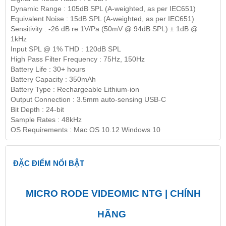
Dynamic Range : 105dB SPL (A-weighted, as per IEC651)
Equivalent Noise : 15dB SPL (A-weighted, as per IEC651)
Sensitivity : -26 dB re 1V/Pa (50mV @ 94dB SPL) ± 1dB @
1kHz
Input SPL @ 1% THD : 120dB SPL
High Pass Filter Frequency : 75Hz, 150Hz
Battery Life : 30+ hours
Battery Capacity : 350mAh
Battery Type : Rechargeable Lithium-ion
Output Connection : 3.5mm auto-sensing USB-C
Bit Depth : 24-bit
Sample Rates : 48kHz
OS Requirements : Mac OS 10.12 Windows 10
ĐẶC ĐIỂM NỔI BẬT
MICRO RODE VIDEOMIC NTG | CHÍNH
HÃNG