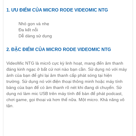
1. ƯU ĐIỂM CỦA MICRO RODE VIDEOMIC NTG
Nhỏ gọn và nhẹ
Đa kết nỗi
Dễ dàng sử dụng
2. ĐẶC ĐIỂM CỦA MICRO RODE VIDEOMIC NTG
VideoMic NTG là micrô cực kỳ linh hoạt, mang đến âm thanh
đáng kinh ngạc ở bất cứ nơi nào bạn cần. Sử dụng nó với máy
ảnh của bạn để ghi lại âm thanh cấp phát sóng tại hiện
trường. Sử dụng nó với điện thoại thông minh hoặc máy tính
bảng của bạn để có âm thanh rõ nét khi đang di chuyển. Sử
dụng nó làm mic USB trên máy tính để bàn để phát podcast,
chơi game, gọi thoại và hơn thế nữa. Một micro. Khả năng vô
tận.