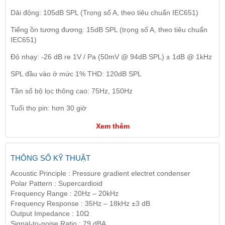
Dải động: 105dB SPL (Trọng số A, theo tiêu chuẩn IEC651)
Tiếng ồn tương đương: 15dB SPL (trọng số A, theo tiêu chuẩn
IEC651)
Độ nhạy: -26 dB re 1V / Pa (50mV @ 94dB SPL) ± 1dB @ 1kHz
SPL đầu vào ở mức 1% THD: 120dB SPL
Tần số bộ lọc thông cao: 75Hz, 150Hz
Tuổi thọ pin: hơn 30 giờ
Xem thêm
THÔNG SỐ KỸ THUẬT
Acoustic Principle : Pressure gradient electret condenser
Polar Pattern : Supercardioid
Frequency Range : 20Hz – 20kHz
Frequency Response : 35Hz – 18kHz ±3 dB
Output Impedance : 10Ω
Signal-to-noise Ratio : 79 dBA