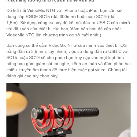
Khả năng tương thích của iPhone và iPad
Để kết nối VideoMic NTG với iPhone hoặc iPad, bạn cần sử
dụng cáp RØDE SC15 (dài 300mm) hoặc cáp SC19 (dài
1,5m). Sử dụng công cụ này để kết nối đầu ra USB-C của micrô
với đầu vào của thiết bị của bạn (đảm bảo bạn đã cập nhật
VideoMic NTG lên chương trình cơ sở mới nhất ).
Bạn cũng có thể cắm VideoMic NTG của mình vào thiết bị iOS
bằng đầu ra 3,5 mm, tuy nhiên, việc sử dụng đầu ra USB-C với
SC15 hoặc SC19 sẽ cho phép bạn truy cập vào một loạt tính
năng bao gồm giám sát tai nghe, kênh an toàn và đàm phán hai
chiều. truyền âm thanh để thực hiện cuộc gọi video. Chúng tôi
đánh giá cao tùy chọn này.