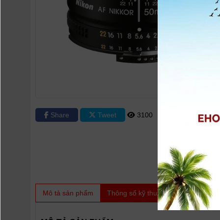
Share
Tweet
3100
0
Mô tả sản phẩm
Thông số kỹ thuật
Video
Sản