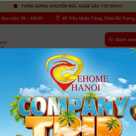
TƯNG BỪNG KHUYẾN MÃI, GIẢM SÂU TỚI 50%!!!
 làm việc: 9h - 18h30
89 Trần Nhân Tông, P.Hai Bà Trưng,
Danh mục
Nikon 50mm F1.8D AF Lens
Người dùng đánh giá
| Tình trạng:
Có hàng
- Cấu tạo ống kính: 6 thấu kính thuộc 5 nhóm
- Góc nhìn ngang: 46°
- Số lá màn chập: 7
- Khoảng lấy nét nhỏ nhất: 0.45m
- Độ phóng đại lớn nhất: 1/6.6x
- Đường kính Filter: Ø52 mm