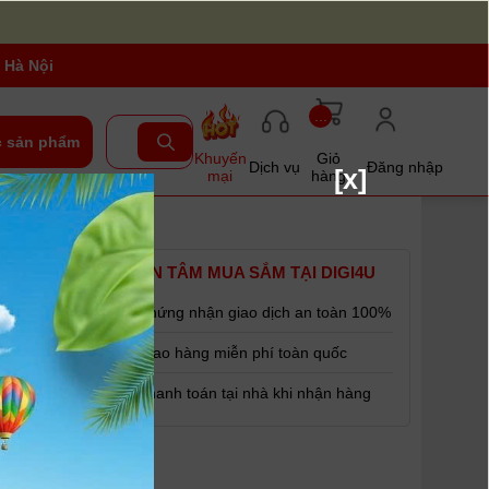
 Hà Nội
...
 sản phẩm
Khuyến
Giỏ
Dịch vụ
Đăng nhập
[x]
mại
hàng
YÊN TÂM MUA SẮM TẠI DIGI4U
Chứng nhận giao dịch an toàn 100%
Giao hàng miễn phí toàn quốc
Thanh toán tại nhà khi nhận hàng