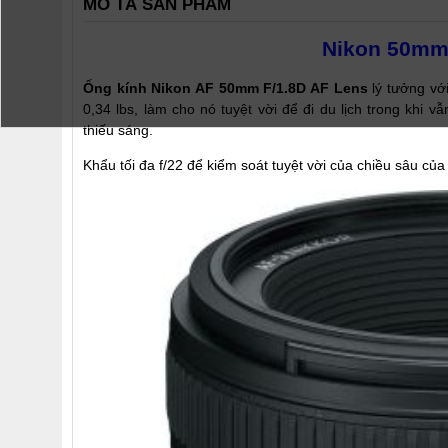
MÔ TẢ SẢN PHẨM
Nikon 50mm
Ống kính Nikon AF 50mm F/1.8D AF Lens
lý tưởng vớ
0,34 lbs, làm cho nó tuyệt vời để đi du lịch trong khi v
thiếu sáng.
Khẩu tối đa f/22 để kiểm soát tuyệt vời của chiều sâu củ