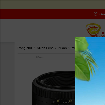
Giờ
Trang chủ
/
Nikon Lens
/
Nikon 50mm F1.8D AF Lens
Zoom