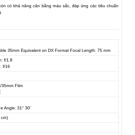
còn có khả năng cân bằng màu sắc, đáp ứng các tiêu chuẩn
g.
ble 35mm Equivalent on DX Format Focal Length: 75 mm
 f/1.8
 f/16
X/35mm Film
X
re Angle: 31° 30'
5 cm)