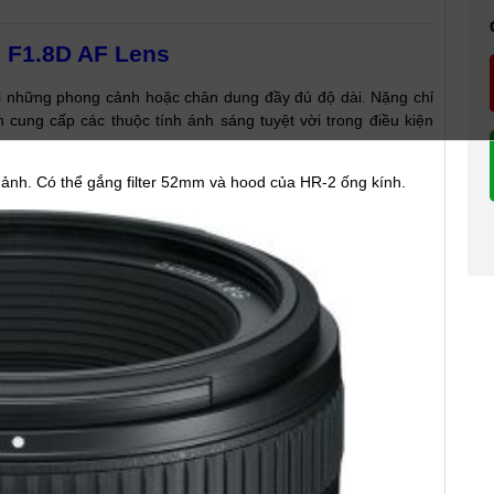
 F1.8D AF Lens
i những phong cảnh hoặc chân dung đầy đủ độ dài. Nặng chỉ
ẫn cung cấp các thuộc tính ánh sáng tuyệt vời trong điều kiện
a ảnh. Có thể gắng filter 52mm và hood của HR-2 ống kính.