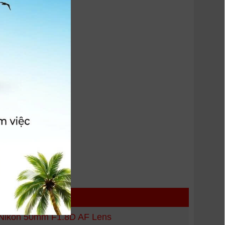
AT]
 HÀNG
Nikon 50mm F1.8D AF Lens