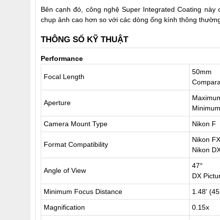
Bên cạnh đó, công nghệ Super Integrated Coating này 
chụp ảnh cao hơn so với các dòng ống kính thông thườn
THÔNG SỐ KỸ THUẬT
Performance
50mm
Focal Length
Compara
Maximum:
Aperture
Minimum:
Camera Mount Type
Nikon F
Nikon F
Format Compatibility
Nikon D
47°
Angle of View
DX Pictu
Minimum Focus Distance
1.48' (4
Magnification
0.15x