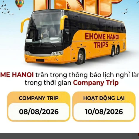
- Kích thước-Trọng lượng: Ø63.5×39 mm-155 g
- Hàng chính hãng Nikon Việt Nam, bảo hành toàn quốc
Xem thêm
Bảo hành
:
12 tháng
2.750.000 đ
Giá khuyến mại:
[Giá chưa bao gồm V
MUA HÀNG
MUA TRẢ GÓP
LIÊN HỆ CỬA
Qua công ty tài chính hoặc thẻ tín
dụng
 phẩm đang khuyến mại
Đánh giá sản phẩm