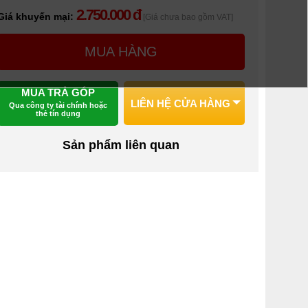
2.750.000 đ
Giá khuyến mại:
[Giá chưa bao gồm VAT]
MUA HÀNG
MUA TRẢ GÓP
LIÊN HỆ CỬA HÀNG
Qua công ty tài chính hoặc
thẻ tín dụng
Sản phẩm liên quan