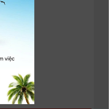
AT]
 HÀNG