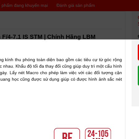
 phẩm đang khuyến mại
Đánh giá sản phẩm
F/4-7.1 IS STM | Chính Hãng LBM
 thu phóng toàn diện bao gồm các tiêu cự từ góc rộng
 nhau. Khẩu độ tối đa thay đổi cũng giúp duy trì một cấu hình
ày. Lấy nét Macro cho phép làm việc với các đối tượng cận
h quang học cũng được sử dụng giúp có được hình ảnh sắc nét