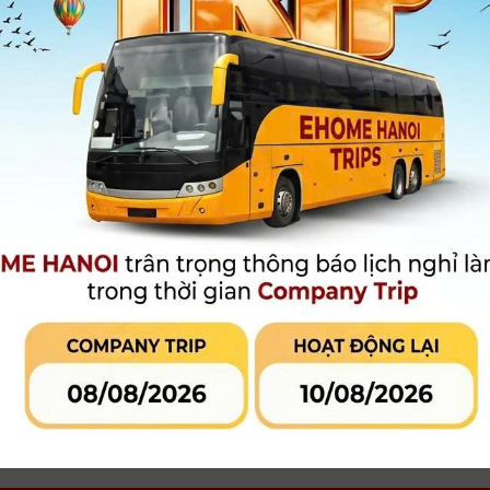
Khoảng Cách Lấy Nét Tối Thiểu : 13.1 cm
Độ Phóng Đại : 0.5x
Thành Phần Quang Học : 13 Elements in 11 Groups
Số Lá Khẩu : 7 lá khẩu
Loại Lấy Nét : Autofocus
Xem thêm
Bảo hành
:
12 tháng chính hãng
12.990.000 đ
Giá khuyến mại:
[Giá đã bao gồm V
MUA HÀNG
MUA TRẢ GÓP
LIÊN HỆ CỬA
Qua công ty tài chính hoặc thẻ tín
dụng