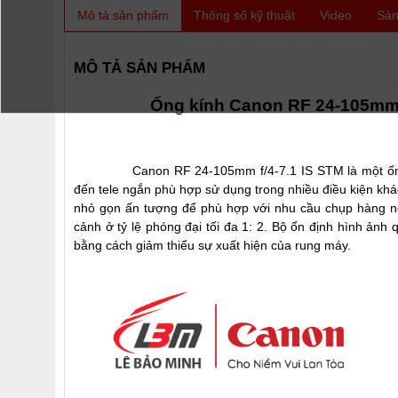
Mô tả sản phẩm
Thông số kỹ thuật
Video
Sản
MÔ TẢ SẢN PHẨM
Ống kính Canon RF 24-105mm 
Canon RF 24-105mm f/4-7.1 IS STM là một ống kính
đến tele ngắn phù hợp sử dụng trong nhiều điều kiện khác
nhỏ gọn ấn tượng để phù hợp với nhu cầu chụp hàng ng
cảnh ở tỷ lệ phóng đại tối đa 1: 2. Bộ ổn định hình ản
bằng cách giảm thiểu sự xuất hiện của rung máy.