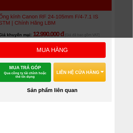
Ống kính Canon RF 24-105mm F/4-7.1 IS
STM | Chính Hãng LBM
12.990.000 đ
Giá khuyến mại:
[Giá đã bao gồm VAT]
MUA HÀNG
MUA TRẢ GÓP
LIÊN HỆ CỬA HÀNG
Qua công ty tài chính hoặc
thẻ tín dụng
Sản phẩm liên quan