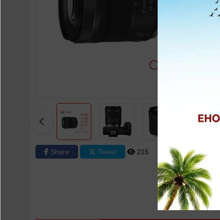
Share
Tweet
215
0