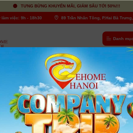
TƯNG BỪNG KHUYẾN MÃI, GIẢM SÂU TỚI 50%!!!
 làm việc: 9h - 18h30
89 Trần Nhân Tông, P.Hai Bà Trưng,
Danh mục
m F/4-7.1 IS STM | Chính Hãng LBM
Ống kính Canon RF 24-105mm F/4-7.
| Chính Hãng LBM
Người dùng đánh giá
| Tình trạng:
Có hàng
Tiêu Cự : 24 - 105mm
Khẩu Độ Lớn Nhất : f/4 - 7.1
Khẩu Độ Nhỏ Nhất : f/40
Ngàm Ống Kính : Canon RF
Định Dạng Ống Kính : Full-Frame