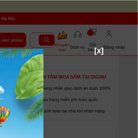
 Hà Nội
...
 sản phẩm
Khuyến
Giỏ
Dịch vụ
Đăng nhập
[x]
mại
hàng
1 IS STM
YÊN TÂM MUA SẮM TẠI DIGI4U
Chứng nhận giao dịch an toàn 100%
Giao hàng miễn phí toàn quốc
Thanh toán tại nhà khi nhận hàng