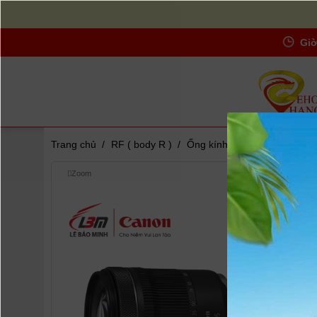
Giờ
Trang chủ
/
RF ( body R )
/
Ống kính Canon RF 24-105m
Zoom