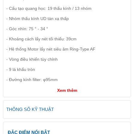
- Cấu tạo quang học: 19 thấu kính / 13 nhóm
- Nhóm thấu kính UD tán xạ thấp
- Góc nhìn: 75 ° - 34 °
- Khoảng cách lấy nét tối thiểu: 39cm
- Hệ thống Motor lấy nét siêu âm Ring-Type AF
- Vòng điều khiển tùy chỉnh
- 9 lá khẩu tròn
- Đường kính filter: φ95mm
Xem thêm
THÔNG SỐ KỸ THUẬT
ĐẶC ĐIỂM NỔI BẬT