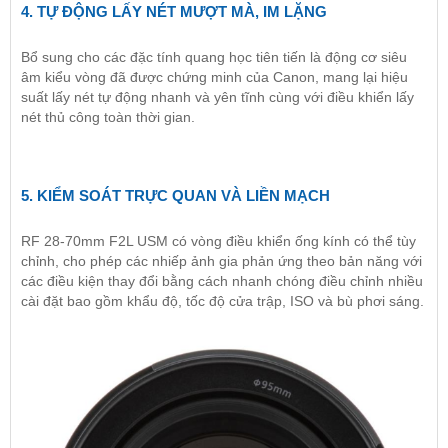
4. TỰ ĐỘNG LẤY NÉT MƯỢT MÀ, IM LẶNG
Bổ sung cho các đặc tính quang học tiên tiến là động cơ siêu
âm kiểu vòng đã được chứng minh của Canon, mang lại hiệu
suất lấy nét tự động nhanh và yên tĩnh cùng với điều khiển lấy
nét thủ công toàn thời gian.
5. KIỂM SOÁT TRỰC QUAN VÀ LIỀN MẠCH
RF 28-70mm F2L USM có vòng điều khiển ống kính có thể tùy
chỉnh, cho phép các nhiếp ảnh gia phản ứng theo bản năng với
các điều kiện thay đổi bằng cách nhanh chóng điều chỉnh nhiều
cài đặt bao gồm khẩu độ, tốc độ cửa trập, ISO và bù phơi sáng.