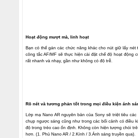
Hoạt động mượt mà, linh hoạt
Bạn có thể gán các chức năng khác cho nút giữ lấy nét 
công tắc AF/MF sẽ thực hiện cài đặt chế độ hoạt động c
rất nhanh và nhạy, gần như không có độ trễ.
Rõ nét và tương phản tốt trong mọi điều kiện ánh sá
Lớp mạ Nano AR nguyên bản của Sony sẽ triệt tiêu các 
chụp ngược sáng cũng như trong các bối cảnh có điều k
độ trong trẻo cao ổn định. Không còn hiện tượng chói tr
hơn. (1. Phủ Nano AR / 2.Kính / 3.Ánh sáng truyền qua).