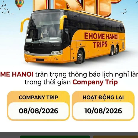
- Thấu kính được tráng phủ Nano AR Coating
- Động cơ lấy nét Direct Drive Super
- Có công tắc AF/MF, nút giữ lấy nét
- Cấu trúc chống bụi, chống ẩm
- Bao gồm 7 lá khẩu tròn
Xem thêm
Bảo hành
:
12 tháng chính hãng
38.990.000 đ
Giá khuyến mại:
[Giá đã bao gồm V
Ưu đãi và khuyến mãi đặc quyền:
Đặt hàng
MUA HÀNG