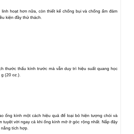
ển linh hoạt hơn nữa, còn thiết kế chống bụi và chống ẩm đảm
ều kiện đầy thử thách.
ích thước thấu kính trước mà vẫn duy trì hiệu suất quang học
g (20 oz.).
ào ống kính một cách hiệu quả để loại bỏ hiện tượng chói và
 tuyệt vời ngay cả khi ống kính mở ở góc rộng nhất. Nắp đậy
 nắng tích hợp.