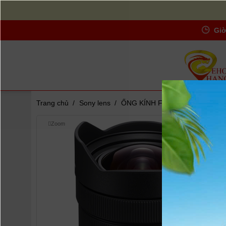
Giờ
Trang chủ
/
Sony lens
/
ỐNG KÍNH FE 12-24mm F4 G ( S
Zoom