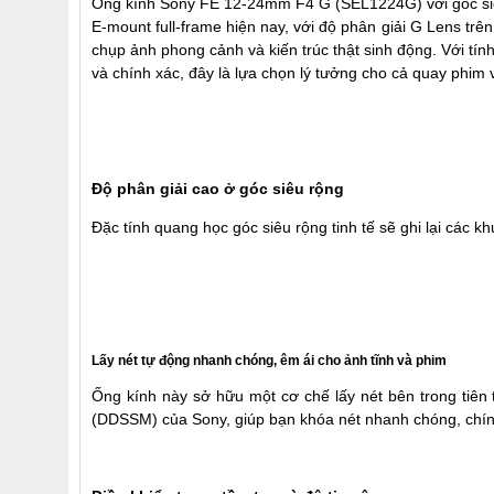
Ống kính Sony FE 12-24mm F4 G (SEL1224G)
với góc s
E-mount full-frame hiện nay, với độ phân giải G Lens tr
chụp ảnh phong cảnh và kiến trúc thật sinh động. Với tín
và chính xác, đây là lựa chọn lý tưởng cho cả quay phim 
Độ phân giải cao ở góc siêu rộng
Đặc tính quang học góc siêu rộng tinh tế sẽ ghi lại các kh
Lấy nét tự động nhanh chóng, êm ái cho ảnh tĩnh và phim
Ống kính này sở hữu một cơ chế lấy nét bên trong tiên 
(DDSSM) của Sony, giúp bạn khóa nét nhanh chóng, chí