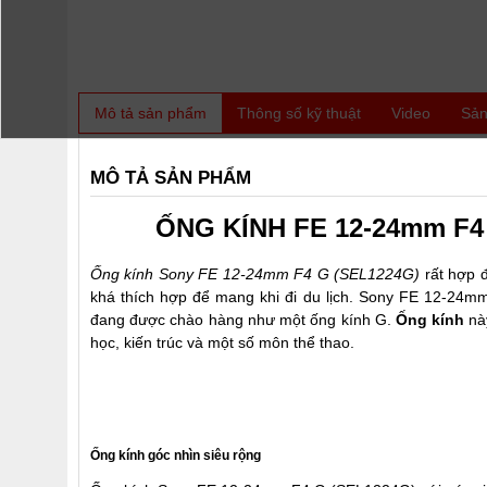
Mô tả sản phẩm
Thông số kỹ thuật
Video
Sản
MÔ TẢ SẢN PHẨM
ỐNG KÍNH FE 12-24mm F4 
Ống kính Sony FE 12-24mm F4 G (SEL1224G)
rất hợp đ
khá thích hợp để mang khi đi du lịch. Sony FE 12-24mm F
đang được chào hàng như một ống kính G.
Ống kính
nà
học, kiến ​​trúc và một số môn thể thao.
Ống kính góc nhìn siêu rộng