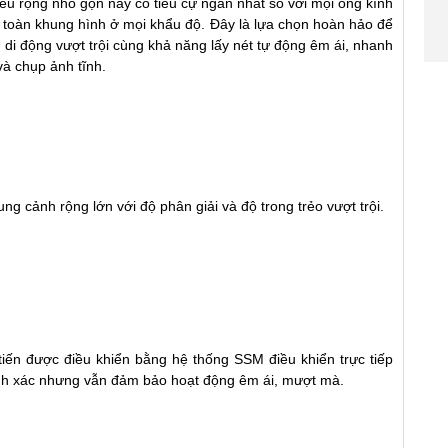
iêu rộng nhỏ gọn này có tiêu cự ngắn nhất so với mọi ống kính
ên toàn khung hình ở mọi khẩu độ. Đây là lựa chọn hoàn hảo để
h di động vượt trội cùng khả năng lấy nét tự động êm ái, nhanh
và chụp ảnh tĩnh.
ung cảnh rộng lớn với độ phân giải và độ trong trẻo vượt trội.
tiến được điều khiển bằng hệ thống SSM điều khiển trực tiếp
nh xác nhưng vẫn đảm bảo hoạt động êm ái, mượt mà.