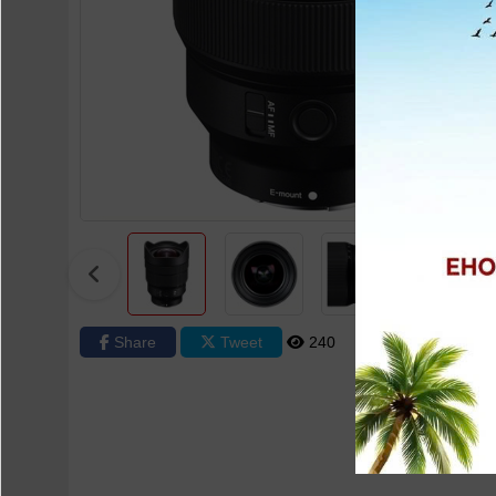
Share
Tweet
240
0