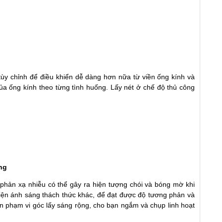
tùy chỉnh để điều khiển dễ dàng hơn nữa từ viền ống kính và
ủa ống kính theo từng tình huống. Lấy nét ở chế độ thủ công
ng
phản xạ nhiễu có thể gây ra hiện tượng chói và bóng mờ khi
iện ánh sáng thách thức khác, để đạt được độ tương phản và
ên phạm vi góc lấy sáng rộng, cho bạn ngắm và chụp linh hoạt