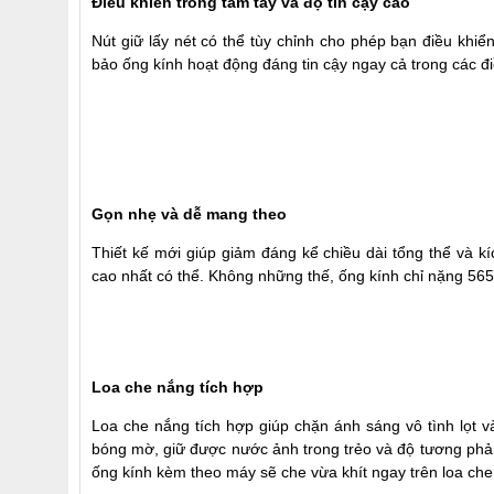
Điều khiển trong tầm tay và độ tin cậy cao
Nút giữ lấy nét có thể tùy chỉnh cho phép bạn điều khi
bảo ống kính hoạt động đáng tin cậy ngay cả trong các đi
Gọn nhẹ và dễ mang theo
Thiết kế mới giúp giảm đáng kể chiều dài tổng thể và k
cao nhất có thể. Không những thế, ống kính chỉ nặng 565 
Loa che nắng tích hợp
Loa che nắng tích hợp giúp chặn ánh sáng vô tình lọt v
bóng mờ, giữ được nước ảnh trong trẻo và độ tương phản
ống kính kèm theo máy sẽ che vừa khít ngay trên loa che