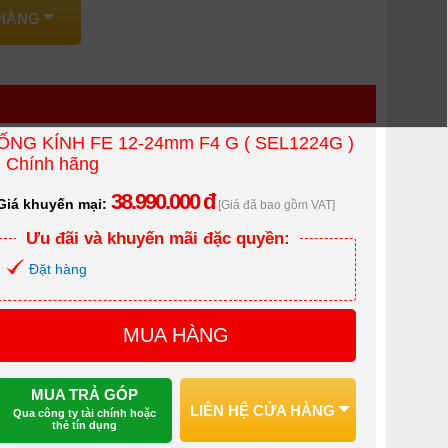
 HÀNG
ỐNG KÍNH FE 12-24mm F4 G ( SEL1224G )
| Chính hãng
38.990.000 đ
Giá khuyến mại:
[Giá đã bao gồm VAT]
Ưu đãi và khuyến mãi đặc quyền:
Đặt hàng
MUA HÀNG
MUA TRẢ GÓP
LIÊN HỆ CỬA HÀNG
Qua công ty tài chính hoặc
thẻ tín dụng