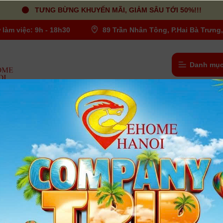
TƯNG BỪNG KHUYẾN MÃI, GIẢM SÂU TỚI 50%!!!
 làm việc: 9h - 18h30
89 Trần Nhân Tông, P.Hai Bà Trưng,
Danh mục
EL1224G ) | Chính hãng
ỐNG KÍNH FE 12-24mm F4 G ( SEL1224
Chính hãng
Người dùng đánh giá
| Tình trạng:
Có hàng
- Model : SEL1224G
- Ống kính ngàm E-Mount/ định dạng Full-Frame
- Dải khẩu độ: f/4 – f/22
- 4 Thấu kính phi cầu
- 1 thấu kính Super ED và 3 ED