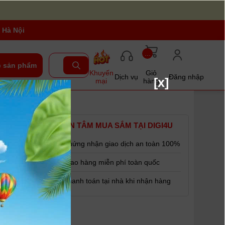
 Hà Nội
...
 sản phẩm
Khuyến
Giỏ
Dịch vụ
Đăng nhập
[x]
mại
hàng
G ) |
YÊN TÂM MUA SẮM TẠI DIGI4U
Chứng nhận giao dịch an toàn 100%
Giao hàng miễn phí toàn quốc
Thanh toán tại nhà khi nhận hàng