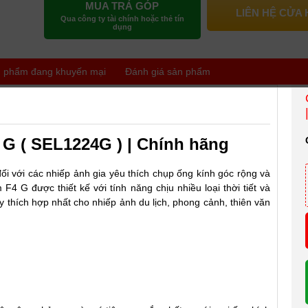
MUA TRẢ GÓP
LIÊN HỆ CỬA
Qua công ty tài chính hoặc thẻ tín
dụng
 phẩm đang khuyến mại
Đánh giá sản phẩm
G ( SEL1224G ) | Chính hãng
ối với các nhiếp ảnh gia yêu thích chụp ống kính góc rộng và
4 G được thiết kế với tính năng chịu nhiều loại thời tiết và
y thích hợp nhất cho nhiếp ảnh du lịch, phong cảnh, thiên văn