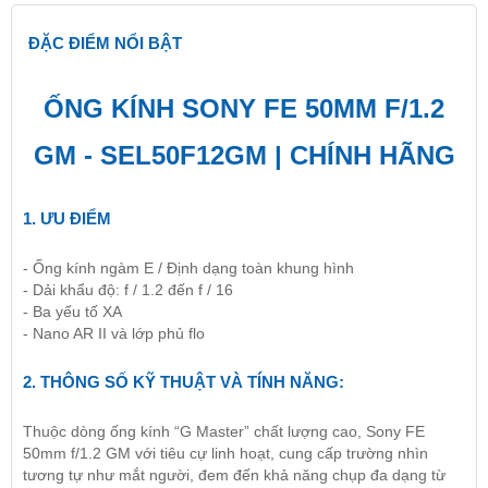
ĐẶC ĐIỂM NỔI BẬT
ỐNG KÍNH SONY FE 50MM F/1.2
GM - SEL50F12GM | CHÍNH HÃNG
1. ƯU ĐIỂM
- Ống kính ngàm E / Định dạng toàn khung hình
- Dải khẩu độ: f / 1.2 đến f / 16
- Ba yếu tố XA
- Nano AR II và lớp phủ flo
2. THÔNG SỐ KỸ THUẬT VÀ TÍNH NĂNG:
Thuộc dòng ống kính “G Master” chất lượng cao, Sony FE
50mm f/1.2 GM với tiêu cự linh hoạt, cung cấp trường nhìn
tương tự như mắt người, đem đến khả năng chụp đa dạng từ