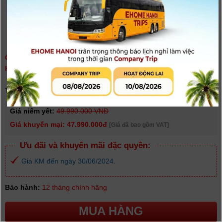
ỐNG KÍNH SONY FE 50MM F/1.2 GM - SEL50F12GM | CHÍNH
HÃNG
(
0
người đánh giá)
Tình trạng:
Có hàng
Giá niêm yết:
49.990.000 VNĐ
Giá khuyến mại: 47.990.000đ
[Giá đã bao gồm VAT]
Ưu đãi và khuyến mãi đặc quyền:
Giá KM đến ngày 30/06/2024.
Bảo hành:
12 tháng chính hãng
MUA HÀNG