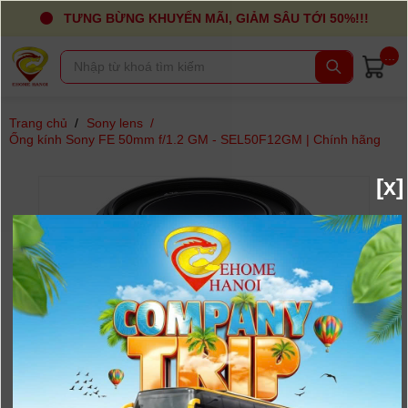
TƯNG BỪNG KHUYẾN MÃI, GIẢM SÂU TỚI 50%!!!
...
Trang chủ
/
Sony lens
/
Ống kính Sony FE 50mm f/1.2 GM - SEL50F12GM | Chính hãng
[x]