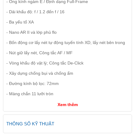
- Ống kính ngàm E / Định dạng Full-Frame
- Dải khẩu độ: f / 1.2 đến f / 16
- Ba yếu tố XA
- Nano AR II và lớp phủ flo
- Bốn động cơ lấy nét tự động tuyến tính XD, lấy nét bên trong
- Nút giữ lấy nét, Công tắc AF / MF
- Vòng khẩu độ vật lý; Công tắc De-Click
- Xây dựng chống bụi và chống ẩm
- Đường kính bộ lọc: 72mm
- Màng chắn 11 lưỡi tròn
Xem thêm
THÔNG SỐ KỸ THUẬT