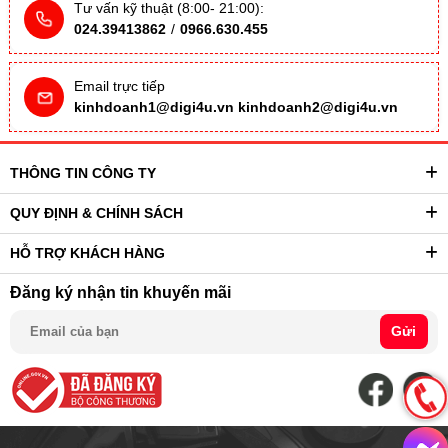
Tư vấn kỹ thuật (8:00- 21:00):
024.39413862
/
0966.630.455
Email trực tiếp
kinhdoanh1@digi4u.vn
kinhdoanh2@digi4u.vn
THÔNG TIN CÔNG TY
QUY ĐỊNH & CHÍNH SÁCH
HỖ TRỢ KHÁCH HÀNG
Đăng ký nhận tin khuyến mãi
Gửi