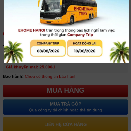
PIN AAA MAXELL ALKALINE LR6 (GD) 2B - CHÍNH HÃNG
(
0
người đánh giá)
Tình trạng:
Có hàng
Giá niêm yết:
30.000 VNĐ
Giá khuyến mại: 25.000đ
Bảo hành:
Chưa có thông tin bảo hành
MUA HÀNG
MUA TRẢ GÓP
Qua công ty tài chính hoặc thẻ tín dụng
LIÊN HỆ CỬA HÀNG