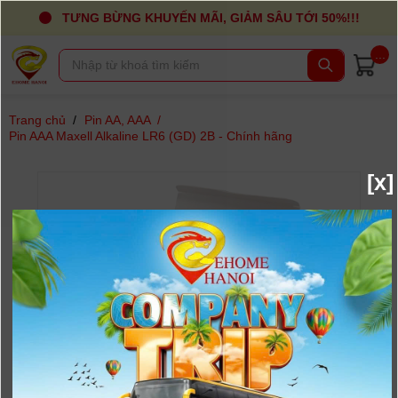
TƯNG BỪNG KHUYẾN MÃI, GIẢM SÂU TỚI 50%!!!
...
Trang chủ
/
Pin AA, AAA
/
Pin AAA Maxell Alkaline LR6 (GD) 2B - Chính hãng
[x]