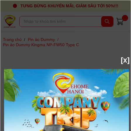
TƯNG BỪNG KHUYẾN MÃI, GIẢM SÂU TỚI 50%!!!
...
Trang chủ
/
Pin ảo Dummy
/
Pin ảo Dummy Kingma NP-FW50 Type C
[x]