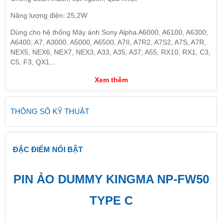
Năng lượng điện: 25,2W
Dùng cho hệ thống Máy ảnh Sony Alpha A6000, A6100, A6300,
A6400, A7, A3000, A5000, A6500, A7II, A7R2, A7S2, A7S, A7R,
NEX5, NEX6, NEX7, NEX3, A33, A35, A37, A55, RX10, RX1, C3,
C5, F3, QX1...
Xem thêm
THÔNG SỐ KỸ THUẬT
ĐẶC ĐIỂM NỔI BẬT
PIN ẢO DUMMY KINGMA NP-FW50
TYPE C