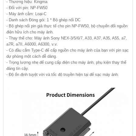
- Thương hiệu: Kingma
- Đối với pin: NP-FW50
- Máy ảnh cắm: Loại-C
- Danh sách Đóng gói: 1 * Bộ ghép nối DC
- Bộ ghép nối pin giả thực tế cho pin NP-FW50, bộ chuyển đổi nguồn
điện hữu ích cho máy ảnh.
- Thay thế cho: Máy ảnh Sony NEX-3/5/6/7, A33, A37, A35, A55, a7,
a7R, a7II, A6000, A6300, v.v.
- Có đầu cắm Type-C để cấp nguồn cho máy ảnh của bạn với pin sạc
dự phòng một cách dễ dàng.
- Trọng lượng nhẹ để cung cấp điện cho máy ảnh, phụ kiện thay thế
đáng tin cậy.
- Độ ổn định tuyệt vời và tốc độ truyền hiện tại để sạc máy ảnh.