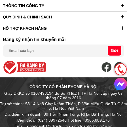
THÔNG TIN CÔNG TY
QUY ĐỊNH & CHÍNH SÁCH
HỖ TRỢ KHÁCH HÀNG
Đăng ký nhận tin khuyến mãi
Gửi
CÔNG TY CỔ PHẦN EHOME HÀ NỘI
Giấy ĐKKĐ số 0107498194 do Sở KH&ĐT TP Hà Nội cấp ngày 07
tháng 07 năm 2016
Trụ sở chính: Số 14 Ngõ Chợ Khâm Thiên, P. Văn Miếu Quốc Tử Giám
- Tp. Hà Nội, Việt Nam
Địa điểm kinh doanh: 89 Trần Nhân Tông, P.Hai Bà Trưng, Hà Nội
Điện thoại: (024).39972546 Hot line : 0966.889.176
Email: kinhdoanh1@digi4u.vn - kinhdoanh2@digi4u.vn