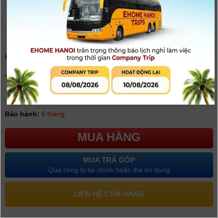
PIN ẢO DUMMY KINGMA NP-FW50 TYPE C
(
0
người đánh giá)
Tình trạng:
Có hàng
Giá khuyến mại: 350.000đ
Bảo hành:
6 tháng
MUA HÀNG
MUA TRẢ GÓP
Qua công ty tài chính hoặc thẻ tín dụng
LIÊN HỆ CỬA HÀNG