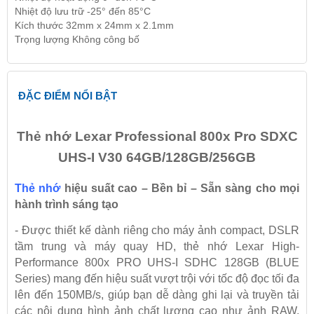
Nhiệt độ lưu trữ -25° đến 85°C
Kích thước 32mm x 24mm x 2.1mm
Trọng lượng Không công bố
ĐẶC ĐIỂM NỔI BẬT
Thẻ nhớ Lexar Professional 800x Pro SDXC
UHS-I V30 64GB/128GB/256GB
Thẻ nhớ
hiệu suất cao – Bền bỉ – Sẵn sàng cho mọi
hành trình sáng tạo
- Được thiết kế dành riêng cho máy ảnh compact, DSLR
tầm trung và máy quay HD, thẻ nhớ Lexar High-
Performance 800x PRO UHS-I SDHC 128GB (BLUE
Series) mang đến hiệu suất vượt trội với tốc độ đọc tối đa
lên đến 150MB/s, giúp bạn dễ dàng ghi lại và truyền tải
các nội dung hình ảnh chất lượng cao như ảnh RAW,