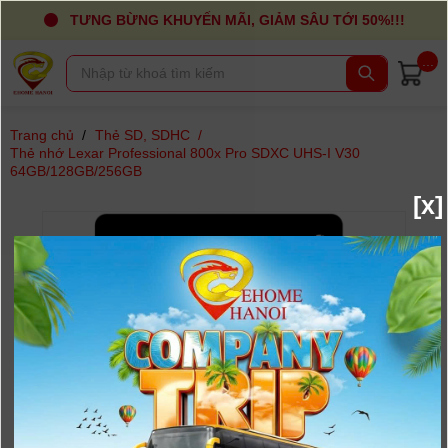
TƯNG BỪNG KHUYẾN MÃI, GIẢM SÂU TỚI 50%!!!
...
Trang chủ
/
Thẻ SD, SDHC
/
Thẻ nhớ Lexar Professional 800x Pro SDXC UHS-I V30
64GB/128GB/256GB
[x]