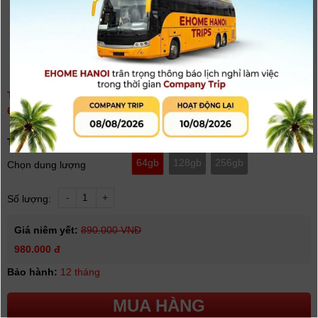
THẺ NHỚ LEXAR PROFESSIONAL 800X PRO SDXC UHS-I V30
64GB/128GB/256GB
(
0
người đánh giá)
Tình trạng:
Có hàng
64gb
128gb
256gb
Chọn dung lượng
-
+
Số lượng:
Giá niêm yết:
890.000 VNĐ
980.000 đ
Bảo hành:
12 tháng
MUA HÀNG