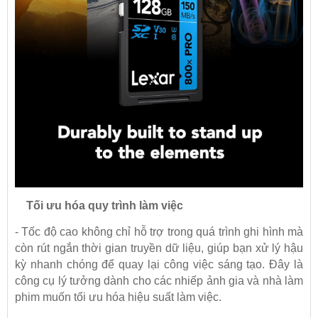
Tối ưu hóa quy trình làm việc
- Tốc độ cao không chỉ hỗ trợ trong quá trình ghi hình mà
còn rút ngắn thời gian truyền dữ liệu, giúp bạn xử lý hậu
kỳ nhanh chóng để quay lại công việc sáng tạo. Đây là
công cụ lý tưởng dành cho các nhiếp ảnh gia và nhà làm
phim muốn tối ưu hóa hiệu suất làm việc.