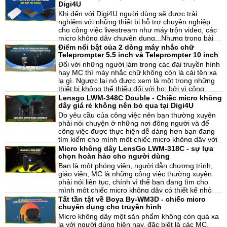
PVS0615U.
20-08-2021, 10:25 am
micro, capture video...ngoài những thiết bị trên còn
Digi4U
có bàn trộn hình ảnh, một trong những trợ thủ đắc
Khi đến với Digi4U người dùng sẽ được trải
lực tại những buổi live chuyên nghiệp. Trong hôm
nghiệm với những thiết bị hỗ trợ chuyên nghiệp
nay chúng tôi muốn giới thiệu đến người dùng
cho công việc livestream như máy trộn video, các
chiếc bàn trộn Feelworld livepro L1.
micro không dây chuyên dụng...Nhưng trong bài
viết hôm nay chúng ta sẽ tìm hiểu về USB
Điểm nổi bật của 2 dòng máy nhắc chữ
18-08-2021, 2:59 pm
livestream một trong những thiết bị không thể thiếu
Teleprompter 5.5 inch và Teleprompter 10 inch
đối với các streamer chuyên nghiệp. Và bộ 3 sản
Đối với những người làm trong các đài truyền hình
phẩm hàng đầu tại Digi4U có gì đặc biệt.
hay MC thì máy nhắc chữ không còn là cái tên xa
lạ gì. Ngược lại nó được xem là một trong những
thiết bị không thể thiếu đối với họ, bởi vì công
dụng của máy nhắc chữ không chỉ giúp họ không
Lensgo LWM-348C Double - Chiếc micro không
17-08-2021, 8:53 am
nhất thiết bị học thuộc làu những văn bản và tiết
dây giá rẻ không nên bỏ qua tại Digi4U
kiệm được thời gian cho bản thân. Nên trong bài
Do yêu cầu của công việc nên bạn thường xuyên
viết hôm nay, chúng ta sẽ cùng nhau tìm hiểu về
phải nói chuyện ở những nơi đông người và để
điểm nổi bật của 2 dòng máy nhắc chữ là
công việc được thực hiện dễ dàng hơn bạn đang
Teleprompter 5.5 inch và Teleprompter 10 inch
tìm kiếm cho mình một chiếc micro không dây với
được sử dụng phổ biến hiện nay.
mục đích hỗ trợ mình trong công việc. Nhưng đối
Micro không dây LensGo LWM-318C - sự lựa
13-08-2021, 11:14 am
với thị trường micro ngày càng phát triển với nhiều
chọn hoàn hảo cho người dùng
mẫu mã và thiết kế đa dạng như thế để lựa chọn
Bạn là một phóng viên, người dẫn chương trình,
cho mình một chiếc micro không dây không phải là
giáo viên, MC là những công việc thường xuyên
một điều dễ dàng. Nên trong bài viết hôm nay
phải nói liên tục, chính vì thế bạn đang tìm cho
chúng tôi muốn chia sẻ đến các bạn một số điều
mình một chiếc micro không dây có thiết kế nhỏ
cần biết khi mua micro và bộ sản phẩm Lensgo
gọn và âm thanh phải đạt chất lượng tốt. Nhưng lại
Tất tần tật về Boya By-WM3D - chiếc micro
LWM-348C Double giá rẻ chất lượng.
12-08-2021, 5:25 pm
không biết nên lựa chọn micro không như dây như
chuyên dụng cho truyền hình
thế nào cho phù hợp. Đừng lo lắng trong bài viết
Micro không dây một sản phẩm không còn quá xa
hôm nay, Digi4U sẽ giới thiệu đến các bạn chiếc
lạ với người dùng hiện nay, đặc biệt là các MC,