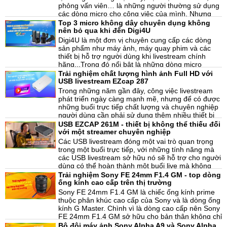
micro không dây LensGo LWM-318C có thể đáp
phỏng vấn viên… là những người thường sử dụng
ứng được nhu cầu của người dùng.
các dòng micro cho công việc của mình. Nhưng
với thị trường micro phát triển như hôm nay, để lựa
Top 3 micro không dây chuyên dụng không
10-08-2021, 9:36 am
chọn cho mình một chiếc micro thích hợp không
nên bỏ qua khi đến Digi4U
phải là dễ dàng. Nên trong bài viết hôm nay, chúng
Digi4U là một đơn vị chuyên cung cấp các dòng
tôi muốn giới thiệu đến các bạn chiếc micro không
sản phẩm như máy ảnh, máy quay phim và các
dây chuyên dụng Boya By-WM3D.dành cho công
thiết bị hỗ trợ người dùng khi livestream chính
việc về truyền hình.
hãng...Trong đó nổi bật là những dòng micro
chuyên dụng mà với nhiều mẫu mã và công nghệ
Trải nghiệm chất lượng hình ảnh Full HD với
09-08-2021, 5:12 pm
để đáp ứng được mọi nhu cầu của người dùng
USB livestream EZcap 287
hiện nay. Và trong bài viết hôm nay, chúng ta sẽ
Trong những năm gần đây, công việc livestream
cùng nhau tìm hiểu về bộ 3 micro không dây
phát triển ngày càng mạnh mẽ, nhưng để có được
chuyên dụng nên bỏ qua khi đến với Digi4U.
những buổi trực tiếp chất lượng và chuyên nghiệp
người dùng cần phải sử dụng thêm nhiều thiết bị
hỗ trợ cho công việc livestream. Nắm bắt được
USB EZCAP 261M - thiết bị không thể thiếu đối
05-08-2021, 4:09 pm
vấn đề đó các nhà sản xuất đã cho ra mắt thị
với một streamer chuyên nghiệp
trường với những thiết bị giúp nâng cao chất lượng
Các USB livestream đóng một vai trò quan trọng
trực tiếp. Trong đó phổ biến nhất là bộ Capture
trong một buổi trực tiếp, với những tính năng mà
Video được sử dụng nhiều tại những buổi live.
các USB livestream sở hữu nó sẽ hỗ trợ cho người
Hôm nay, chúng ta sẽ cùng nhau tìm hiểu về USB
dùng có thể hoàn thành một buổi live mà không
livestream EZCAP 281 một trong những sản phẩm
gặp bất cứ vấn đề hay các tình trạng không ổn
Trải nghiệm Sony FE 24mm F1.4 GM - top dòng
được người dùng đón nhận hiện nay.
06-07-2021, 3:33 pm
định trong suốt quá trình làm việc. Bạn là một
ống kính cao cấp trên thị trường
streamer đang tìm kiếm cho mình một thiết bị hỗ
Sony FE 24mm F1.4 GM là chiếc ống kính prime
trợ thêm cho những buổi trực tiếp thì hãy đọc bài
thuộc phân khúc cao cấp của Sony và là dòng ống
viết này. Trong hôm nay, chúng ta sẽ cùng nhau
kính G Master. Chình vì là dòng cao cấp nên Sony
tìm hiểu về USB EZCAP 261M thiết bị chuyên
FE 24mm F1.4 GM sở hữu cho bản thân không chỉ
dụng không thể thiếu trong những buổi live.
có một thiết kế hoàn chỉnh mà còn những tính
Bộ đôi máy ảnh Sony Alpha A9 và Sony Alpha