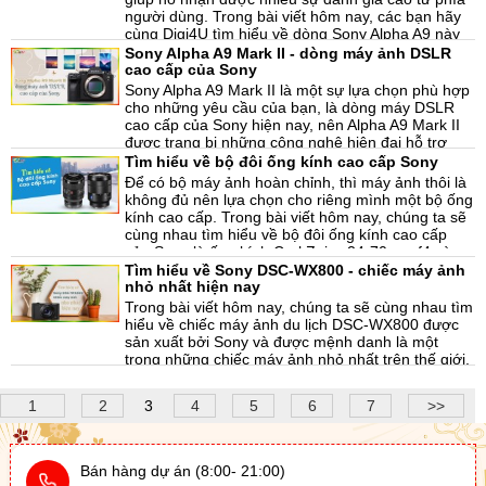
sinh các ống kính. Trong bài viết hôm nay, chúng
người dùng. Trong bài viết hôm nay, các bạn hãy
tôi muốn chia sẻ đến các bạn một số cách vệ sinh
cùng Digi4U tìm hiểu về dòng Sony Alpha A9 này
đơn giản mà hiệu quả.
có những điểm gì đặc biệt.
Sony Alpha A9 Mark II - dòng máy ảnh DSLR
11-06-2021, 9:56 am
cao cấp của Sony
Sony Alpha A9 Mark II là một sự lựa chọn phù hợp
cho những yêu cầu của bạn, là dòng máy DSLR
cao cấp của Sony hiện nay, nên Alpha A9 Mark II
được trang bị những công nghệ hiện đại hỗ trợ
công việc chụp. Trong bài viết hôm nay, chúng ta
Tìm hiểu về bộ đôi ống kính cao cấp Sony
11-06-2021, 9:55 am
sẽ cùng nhau tìm hiểu về Sony Alpha A9 Mark II có
Để có bộ máy ảnh hoàn chỉnh, thì máy ảnh thôi là
điểm gì nổi bật nhé.
không đủ nên lựa chọn cho riêng mình một bộ ống
kính cao cấp. Trong bài viết hôm nay, chúng ta sẽ
cùng nhau tìm hiểu về bộ đôi ống kính cao cấp
của Sony là ống kính Carl Zeiss 24-70mm f4 và
10-06-2021, 1:34 pm
ống kính G Master 24mm f1.4.
Tìm hiểu về Sony DSC-WX800 - chiếc máy ảnh
nhỏ nhất hiện nay
Trong bài viết hôm nay, chúng ta sẽ cùng nhau tìm
hiểu về chiếc máy ảnh du lịch DSC-WX800 được
sản xuất bởi Sony và được mệnh danh là một
trong những chiếc máy ảnh nhỏ nhất trên thế giới.
Các bạn hãy cùng Digi4U cùng nhau tìm hiểu về
09-06-2021, 11:54 am
chiếc máy ảnh này có gì đặc biệt nhé
1
2
3
4
5
6
7
>>
Bán hàng dự án (8:00- 21:00)