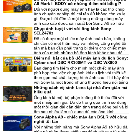
23-06-2021, 10:26 am
năng hỗ trợ chụp ảnh tuyệt vời mà chiếc ống kính
A9 Mark II BODY có những điểm nổi bật gì?
này sở hữu.
Đối với người dùng máy ảnh hay là các thợ chụp
ảnh chuyên nghiệp thì cái tên A9 không còn xa lạ
gì. Được biết đến là một trong những dòng máy
ảnh cao cấp được sản xuất bởi Sony, A9 sở hữu
cho mình những tính năng và công nghệ tối tân để
Chụp ảnh tuyệt vời với ống kính Sony
19-06-2021, 12:53 pm
trở thành một dòng máy ảnh hàng đầu trên thị
SEL2470z
trường hiện nay. Trong bài viết hôm nay, các bạn
Để có được một chiếc máy ảnh hoàn hảo, không
hãy cùng Digi4U tìm hiểu về những đặc điểm của
chỉ cần có một thân máy với những công nghệ tối
bộ đôi máy ảnh Sony Alpha A9 và Sony Alpha A9
tân mà bạn cần phải trang bị thêm cho chiếc máy
Mark II có điểm nổi bật gì.
ảnh của mình những bộ ống kính khác nhau để
chụp được những khung hình xa, gần và tạo ra
Điểm nổi bật của bộ đôi máy ảnh du lịch Sony:
18-06-2021, 2:57 pm
được những bức ảnh chất lượng. Chính vì thế hãy
Cyber-shot DSC-RX100MT và DSC-WX800
đến với ống kính Sony có thể đáp ứng được nhu
Bạn đang tìm kiếm cho mình một chiếc máy ảnh
cầu của bạn, với đa dạng các loại ống kính cho
phù hợp cho việc chụp ảnh khi du lịch với thiết kế
người dùng lựa chọn. Trong bài viết hôm nay, hãy
thon gọn mà chất lượng hình ảnh cao. Thì hãy đến
cùng Digi4U tìm hiểu về chiếc ống kính Sony
với Sony là một trong những thương hiệu nổi tiếng
SEL2470z có gì đặc biệt.
chuyên sản xuất về các dòng máy ảnh chuyên
Những cách vệ sinh Lens tại nhà đơn giản mà
14-06-2021, 3:22 pm
dụng DSLR và máy ảnh du lịch Compact với đủ
hiệu quả
loại thiết kế và giá thành cho bạn lựa chọn, những
Ống kính là một bộ phận không thể thiếu đối với
sản phẩm của Sony được nhiều người dùng đón
một nhiếp ảnh gia. Do đó trong quá trình sử dụng
nhận và đánh giá cao. Trong bài viết hôm nay,
một thời gian dài dẫn đến tính trạng đống bụi và bị
chúng ta sẽ cùng nhau tìm hiểu về bộ đôi máy ảnh
ẩm sau nhiều lầm sử dụng dù các ống kính
du lịch của Sony là Cyber-shot DSC-RX100MT và
thường có thiết kế chống bụi và ẩm. Đặc biệt là
Sony Alpha A9 - chiếc máy ảnh DSLR với công
DSC-WX800 có những đặc điểm gì nổi bật nhé.
14-06-2021, 3:22 pm
các dấu vân tay trên mặt kính sẽ gây ảnh hưởng
nghệ tối tân
chất lượng của hình ảnh khi chụp. Vì vậy các
Với những tính năng mà Sony Alpha A9 sở hữu đã
nhiếp ảnh gia cần phải chú ý việc bảo quản và vệ
giúp nó nhận được nhiều sự đánh giá cao từ phía