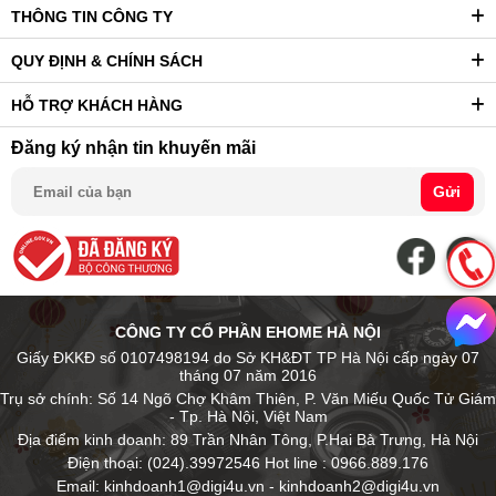
THÔNG TIN CÔNG TY
QUY ĐỊNH & CHÍNH SÁCH
HỖ TRỢ KHÁCH HÀNG
Đăng ký nhận tin khuyến mãi
Gửi
CÔNG TY CỔ PHẦN EHOME HÀ NỘI
Giấy ĐKKĐ số 0107498194 do Sở KH&ĐT TP Hà Nội cấp ngày 07
tháng 07 năm 2016
Trụ sở chính: Số 14 Ngõ Chợ Khâm Thiên, P. Văn Miếu Quốc Tử Giám
- Tp. Hà Nội, Việt Nam
Địa điểm kinh doanh: 89 Trần Nhân Tông, P.Hai Bà Trưng, Hà Nội
Điện thoại: (024).39972546 Hot line : 0966.889.176
Email: kinhdoanh1@digi4u.vn - kinhdoanh2@digi4u.vn