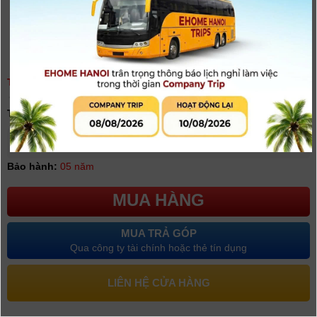
TỦ CHỐNG ẨM AD-106
(
0
người đánh giá)
Tình trạng:
Có hàng
Giá khuyến mại: 6.190.000đ
[Giá đã bao gồm VAT]
Bảo hành:
05 năm
MUA HÀNG
MUA TRẢ GÓP
Qua công ty tài chính hoặc thẻ tín dụng
LIÊN HỆ CỬA HÀNG