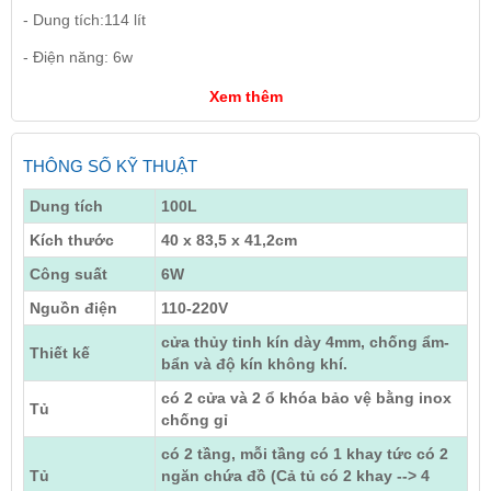
- Dung tích:114 lít
- Điện năng: 6w
Xem thêm
THÔNG SỐ KỸ THUẬT
Dung tích
100L
Kích thước
40 x 83,5 x 41,2cm
Công suất
6W
Nguồn điện
110-220V
cửa thủy tinh kín dày 4mm, chống ẩm-
Thiết kế
bẩn và độ kín không khí.
có 2 cửa và 2 ổ khóa bảo vệ bằng inox
Tủ
chống gỉ
có 2 tầng, mỗi tầng có 1 khay tức có 2
Tủ
ngăn chứa đồ (Cả tủ có 2 khay --> 4