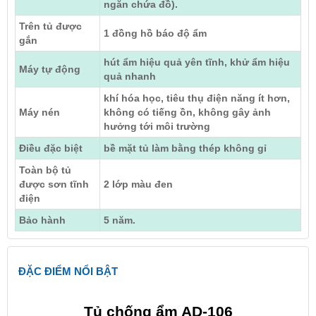
ngăn chứa đồ).
Trên tủ được
1 đồng hồ báo độ ẩm
gắn
hút ẩm hiệu quả yên tĩnh, khử ẩm hiệu
Máy tự động
quả nhanh
khí hóa học, tiêu thụ điện năng ít hơn,
Máy nén
không có tiếng ồn, không gây ảnh
hưởng tới môi trường
Điều đặc biệt
bề mặt tủ làm bằng thép không gỉ
Toàn bộ tủ
được sơn tĩnh
2 lớp màu đen
điện
Bảo hành
5 năm.
ĐẶC ĐIỂM NỔI BẬT
Tủ chống ẩm AD-106