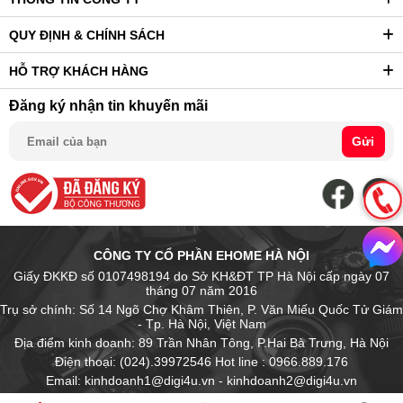
QUY ĐỊNH & CHÍNH SÁCH
HỖ TRỢ KHÁCH HÀNG
Đăng ký nhận tin khuyến mãi
Gửi
CÔNG TY CỔ PHẦN EHOME HÀ NỘI
Giấy ĐKKĐ số 0107498194 do Sở KH&ĐT TP Hà Nội cấp ngày 07
tháng 07 năm 2016
Trụ sở chính: Số 14 Ngõ Chợ Khâm Thiên, P. Văn Miếu Quốc Tử Giám
- Tp. Hà Nội, Việt Nam
Địa điểm kinh doanh: 89 Trần Nhân Tông, P.Hai Bà Trưng, Hà Nội
Điện thoại: (024).39972546 Hot line : 0966.889.176
Email: kinhdoanh1@digi4u.vn - kinhdoanh2@digi4u.vn