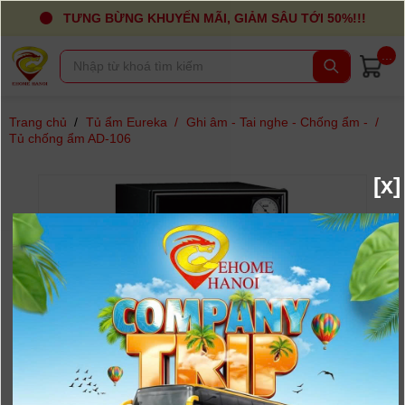
TƯNG BỪNG KHUYẾN MÃI, GIẢM SÂU TỚI 50%!!!
...
Trang chủ
/
Tủ ẩm Eureka
/
Ghi âm - Tai nghe - Chống ẩm -
/
Tủ chống ẩm AD-106
[x]