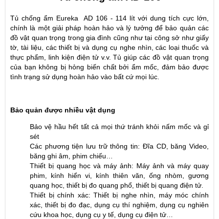
Tủ chống ẩm Eureka AD 106 - 114 lít với dung tích cực lớn,
chính là một giải pháp hoàn hảo và lý tưởng để bảo quản các
đồ vật quan trọng trong gia đình cũng như tại công sở như giấy
tờ, tài liệu, các thiết bị và dụng cụ nghe nhìn, các loại thuốc và
thực phẩm, linh kiện điện tử v.v. Tủ giúp các đồ vật quan trọng
của bạn không bị hỏng biến chất bởi ẩm mốc, đảm bảo được
tình trạng sử dụng hoàn hảo vào bất cứ mọi lúc.
Bảo quản được nhiều vật dụng
Bảo vệ hầu hết tất cả mọi thứ tránh khỏi nấm mốc và gỉ
sét
Các phương tiện lưu trữ thông tin: Đĩa CD, băng Video,
băng ghi âm, phim chiếu…
Thiết bị quang học và máy ảnh: Máy ảnh và máy quay
phim, kính hiển vi, kính thiên văn, ống nhòm, gương
quang học, thiết bị đo quang phổ, thiết bị quang điện tử.
Thiết bị chính xác: Thiết bị nghe nhìn, máy móc chính
xác, thiết bị đo đạc, dụng cụ thí nghiệm, dụng cụ nghiên
cứu khoa học, dụng cụ y tế, dụng cụ điện tử…