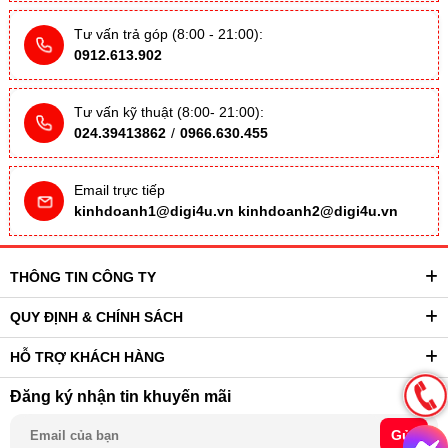
Tư vấn trả góp (8:00 - 21:00):
0912.613.902
Tư vấn kỹ thuật (8:00- 21:00):
024.39413862
/
0966.630.455
Email trực tiếp
kinhdoanh1@digi4u.vn
kinhdoanh2@digi4u.vn
THÔNG TIN CÔNG TY
QUY ĐỊNH & CHÍNH SÁCH
HỖ TRỢ KHÁCH HÀNG
Đăng ký nhận tin khuyến mãi
Gửi