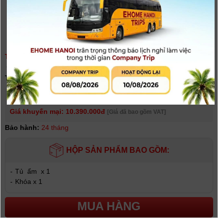
TỦ CHỐNG ẨM HINISO AD-250S, 250 LÍT | CHÍNH HÃNG
(
0
người đánh giá)
Tình trạng:
Có hàng
Giá niêm yết:
10.990.000 VNĐ
Giá khuyến mại: 10.390.000đ
[Giá đã bao gồm VAT]
Bảo hành:
24 tháng
HỘP SẢN PHẨM BAO GỒM:
-
Tủ ẩm x 1
-
Khóa x 1
MUA HÀNG