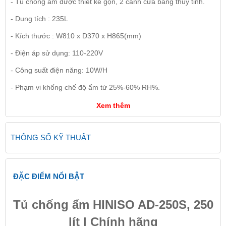
- Tủ chống ẩm được thiết kế gọn, 2 cánh cửa bằng thủy tinh.
- Dung tích : 235L
- Kích thước : W810 x D370 x H865(mm)
- Điện áp sử dụng: 110-220V
- Công suất điện năng: 10W/H
- Phạm vi khống chế độ ẩm từ 25%-60% RH%.
Xem thêm
THÔNG SỐ KỸ THUẬT
ĐẶC ĐIỂM NỔI BẬT
Tủ chống ẩm HINISO AD-250S, 250
lít | Chính hãng