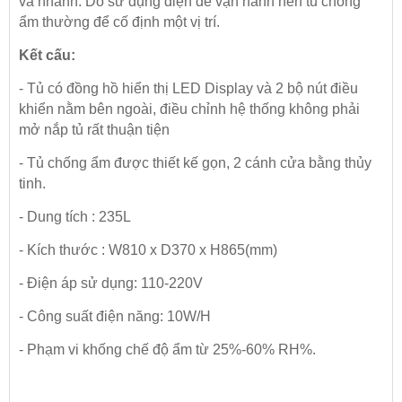
và nhanh. Do sử dụng điện để vận hành nên tủ chống
ẩm thường để cố định một vị trí.
Kết cấu:
- Tủ có đồng hồ hiển thị LED Display và 2 bộ nút điều
khiển nằm bên ngoài, điều chỉnh hệ thống không phải
mở nắp tủ rất thuận tiện
- Tủ chống ẩm được thiết kế gọn, 2 cánh cửa bằng thủy
tinh.
- Dung tích : 235L
- Kích thước : W810 x D370 x H865(mm)
- Điện áp sử dụng: 110-220V
- Công suất điện năng: 10W/H
- Phạm vi khống chế độ ẩm từ 25%-60% RH%.