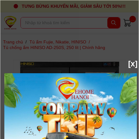
TƯNG BỪNG KHUYẾN MÃI, GIẢM SÂU TỚI 50%!!!
...
Trang chủ
/
Tủ ẩm Fujie, Nikatie, HINISO
/
Tủ chống ẩm HINISO AD-250S, 250 lít | Chính hãng
[x]