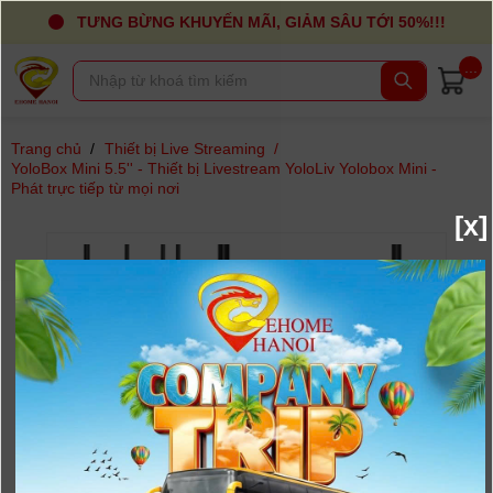
TƯNG BỪNG KHUYẾN MÃI, GIẢM SÂU TỚI 50%!!!
...
Trang chủ
/
Thiết bị Live Streaming
/
YoloBox Mini 5.5'' - Thiết bị Livestream YoloLiv Yolobox Mini -
Phát trực tiếp từ mọi nơi
[x]