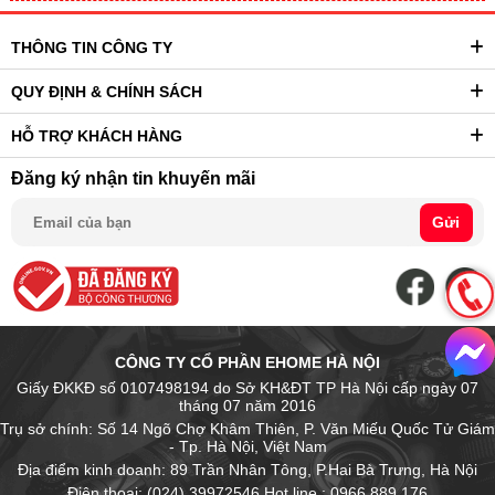
THÔNG TIN CÔNG TY
QUY ĐỊNH & CHÍNH SÁCH
HỖ TRỢ KHÁCH HÀNG
Đăng ký nhận tin khuyến mãi
Gửi
CÔNG TY CỔ PHẦN EHOME HÀ NỘI
Giấy ĐKKĐ số 0107498194 do Sở KH&ĐT TP Hà Nội cấp ngày 07
tháng 07 năm 2016
Trụ sở chính: Số 14 Ngõ Chợ Khâm Thiên, P. Văn Miếu Quốc Tử Giám
- Tp. Hà Nội, Việt Nam
Địa điểm kinh doanh: 89 Trần Nhân Tông, P.Hai Bà Trưng, Hà Nội
Điện thoại: (024).39972546 Hot line : 0966.889.176