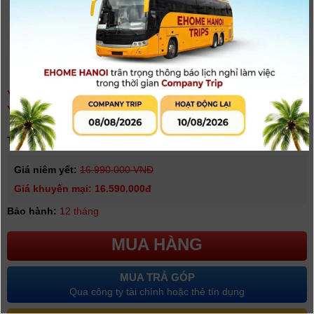
YOLOBOX MINI 5.5'' - THIẾT BỊ LIVESTREAM YOLOLIV
YOLOBOX MINI - PHÁT TRỰC TIẾP TỪ MỌI NƠI
(
0
người đánh giá)
Tình trạng:
Có hàng
Giá niêm yết:
16.990.000 VNĐ
Giá khuyến mại: 16.590.000đ
Bảo hành:
12 tháng
MUA HÀNG
MUA TRẢ GÓP
Qua công ty tài chính hoặc thẻ tín dụng