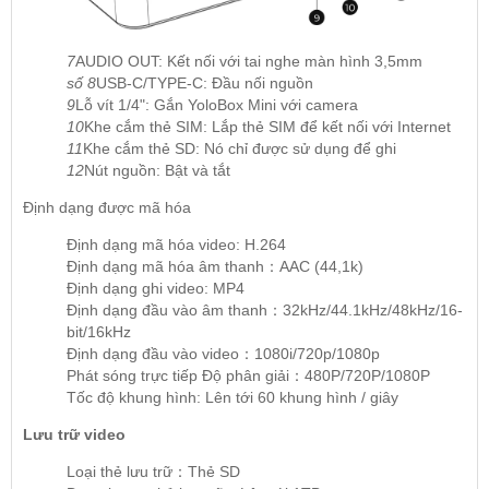
7
AUDIO OUT: Kết nối với tai nghe màn hình 3,5mm
số 8
USB-C/TYPE-C: Đầu nối nguồn
9
Lỗ vít 1/4": Gắn YoloBox Mini với camera
10
Khe cắm thẻ SIM: Lắp thẻ SIM để kết nối với Internet
11
Khe cắm thẻ SD: Nó chỉ được sử dụng để ghi
12
Nút nguồn: Bật và tắt
Định dạng được mã hóa
Định dạng mã hóa video: H.264
Định dạng mã hóa âm thanh：AAC (44,1k)
Định dạng ghi video: MP4
Định dạng đầu vào âm thanh：32kHz/44.1kHz/48kHz/16-
bit/16kHz
Định dạng đầu vào video：1080i/720p/1080p
Phát sóng trực tiếp Độ phân giải：480P/720P/1080P
Tốc độ khung hình: Lên tới 60 khung hình / giây
Lưu trữ video
Loại thẻ lưu trữ：Thẻ SD