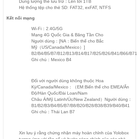
Dung lượng thẻ lưu trữ：Lên tới 1TB
Hệ thống tệp cho thẻ SD: FAT32, exFAT, NTFS
Kết nối mạng
Wi-Fi：2.4G/5G
Mạng 4G Quốc Gia & Băng Tần Cho
Người dùng：[NA：Biến thể cho Bắc
Mỹ（US/Canada/Mexico）]
B2/B4/B5/B7/B12/B13/B14/B17/B25/B26/B41/B66/B71
Ghi chú：Mexico B4
Đối với người dùng không thuộc Hoa
Kỳ/Canada/Mexico：（EM:Biến thể cho EMEA/Ấn
Độ/Hàn Quốc/Đài Loan/Nam
Châu Á/Mỹ Latinh/Úc/New Zealand）Người dùng：
B1/B2/B3/B4/B5/B7/B8/B20/B28/B38/B39/B40/B41
Ghi chú：Thái Lan B7
Xin lưu ý rằng chứng nhận máy hoàn chỉnh của Yolobox
tương ứng với
tần số và bước sóng chính của các nhà