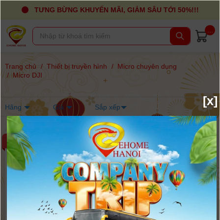
TƯNG BỪNG KHUYẾN MÃI, GIẢM SÂU TỚI 50%!!!
...
Trang chủ
/
Thiết bị truyền hình
/
Micro chuyên dụng
/
Micro DJI
[x]
Hãng
Giá
Sắp xếp
-8%
-6%