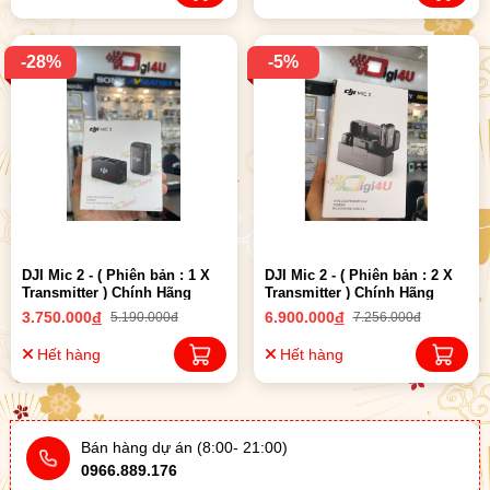
-28%
-5%
DJI Mic 2 - ( Phiên bản : 1 X
DJI Mic 2 - ( Phiên bản : 2 X
Transmitter ) Chính Hãng
Transmitter ) Chính Hãng
3.750.000
đ
6.900.000
đ
5.190.000đ
7.256.000đ
Hết hàng
Hết hàng
Bán hàng dự án (8:00- 21:00)
0966.889.176