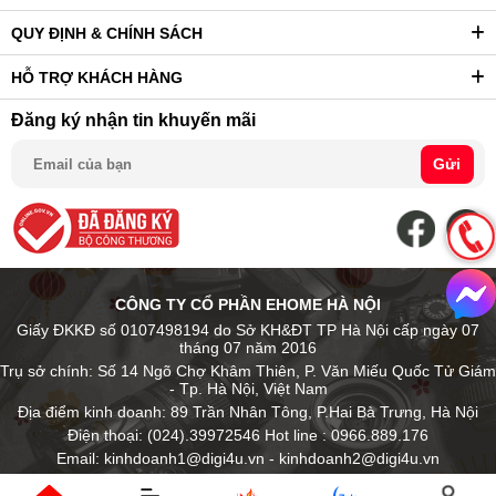
QUY ĐỊNH & CHÍNH SÁCH
HỖ TRỢ KHÁCH HÀNG
Đăng ký nhận tin khuyến mãi
Gửi
CÔNG TY CỔ PHẦN EHOME HÀ NỘI
Giấy ĐKKĐ số 0107498194 do Sở KH&ĐT TP Hà Nội cấp ngày 07
tháng 07 năm 2016
Trụ sở chính: Số 14 Ngõ Chợ Khâm Thiên, P. Văn Miếu Quốc Tử Giám
- Tp. Hà Nội, Việt Nam
Địa điểm kinh doanh: 89 Trần Nhân Tông, P.Hai Bà Trưng, Hà Nội
Điện thoại: (024).39972546 Hot line : 0966.889.176
Email: kinhdoanh1@digi4u.vn - kinhdoanh2@digi4u.vn