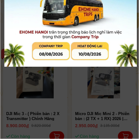
Micro DJI Mic Mini 2 - Phiên
DJI Mic 3 - ( Phiên bản : 1 X
bản : (2 TX + 1 mobile RX)
Transmitter ) Chính Hãng
2026 | Chính Hãng
2.340.000
đ
4.690.000
đ
2.550.000đ
4.990.000đ
Còn hàng
Còn hàng
-9%
-6%
DJI Mic 3 - ( Phiên bản : 2 X
Micro DJI Mic Mini 2 - Phiên
Transmitter ) Chính Hãng
bản : (2 TX + 1 RX) 2026 |
Chính Hãng
8.900.000
đ
2.950.000
đ
9.820.000đ
3.135.000đ
Còn hàng
Còn hàng