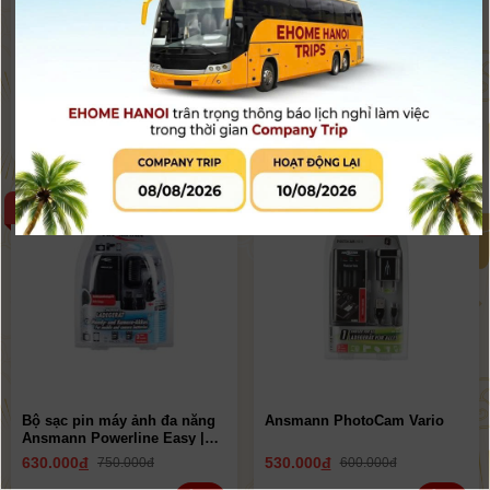
Pin JVC SSL-JVC50 (cho JVC
Bộ Sạc + Pin SamSung EBH-
HM200,HM620...)
1A2EGE (NX)
Liên hệ
Liên hệ
Hết hàng
Hết hàng
-16%
-12%
Bộ sạc pin máy ảnh đa năng
Ansmann PhotoCam Vario
Ansmann Powerline Easy |
Chính Hãng
630.000
đ
530.000
đ
750.000đ
600.000đ