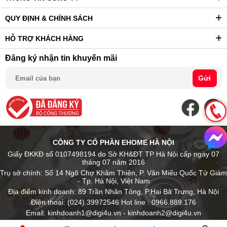
QUY ĐỊNH & CHÍNH SÁCH
HỖ TRỢ KHÁCH HÀNG
Đăng ký nhận tin khuyến mãi
Gửi
CÔNG TY CỔ PHẦN EHOME HÀ NỘI
Giấy ĐKKĐ số 0107498194 do Sở KH&ĐT TP Hà Nội cấp ngày 07
tháng 07 năm 2016
Trụ sở chính: Số 14 Ngõ Chợ Khâm Thiên, P. Văn Miếu Quốc Tử Giám
- Tp. Hà Nội, Việt Nam
Địa điểm kinh doanh: 89 Trần Nhân Tông, P.Hai Bà Trưng, Hà Nội
Điện thoại: (024).39972546 Hot line : 0966.889.176
Email: kinhdoanh1@digi4u.vn - kinhdoanh2@digi4u.vn