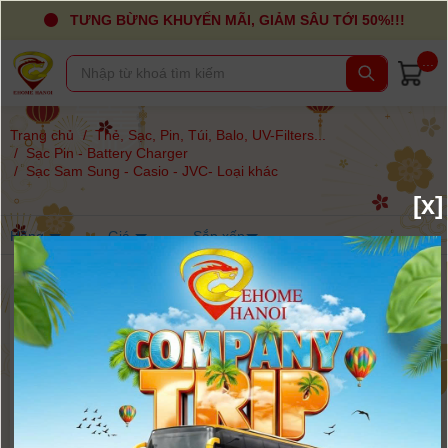
TƯNG BỪNG KHUYẾN MÃI, GIẢM SÂU TỚI 50%!!!
...
Trang chủ
/
Thẻ, Sạc, Pin, Túi, Balo, UV-Filters...
/
Sạc Pin - Battery Charger
/
Sạc Sam Sung - Casio - JVC- Loại khác
[x]
Hãng
Giá
Sắp xếp