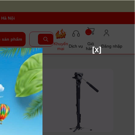
 Hà Nội
...
 sản phẩm
Khuyến
Giỏ
Dịch vụ
Đăng nhập
[x]
mại
hàng