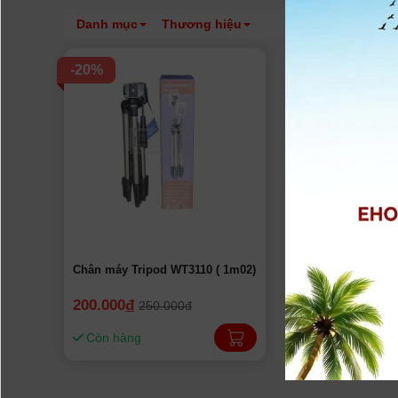
Danh mục
Thương hiệu
-20%
Chân máy Tripod WT3110 ( 1m02)
200.000
đ
250.000đ
Còn hàng