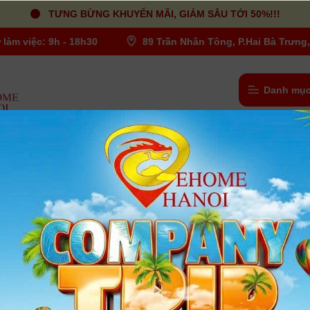
TƯNG BỪNG KHUYẾN MÃI, GIẢM SÂU TỚI 50%!!!
 làm việc: 9h - 18h30
89 Trần Nhân Tông, P.Hai Bà Trưng,
Danh mục
Chân Máy-Tripod Video
/
Chân Fotomate - Yunnteng