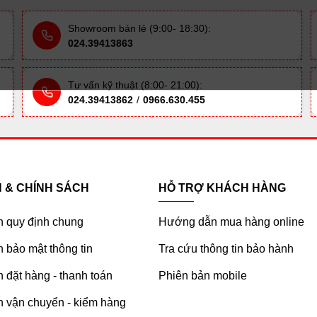
Showroom bán lẻ (9:00- 18:30):
024.39413863
Tư vấn kỹ thuật (8:00- 21:00):
024.39413862
/
0966.630.455
H & CHÍNH SÁCH
HỖ TRỢ KHÁCH HÀNG
h quy định chung
Hướng dẫn mua hàng online
 bảo mật thông tin
Tra cứu thông tin bảo hành
 đặt hàng - thanh toán
Phiên bản mobile
h vận chuyển - kiểm hàng