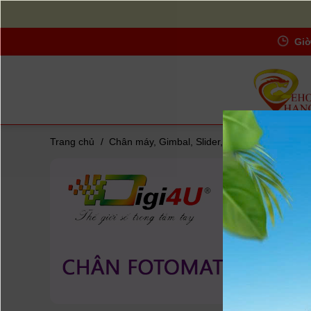
Giờ
Trang chủ
/
Chân máy, Gimbal, Slider, Boom, Stedicam
/