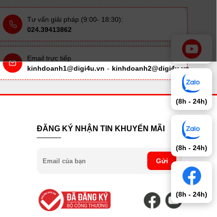
Tư vấn giải pháp (9:00- 18:30):
024.39413862
Email trực tiếp
kinhdoanh1@digi4u.vn
-
kinhdoanh2@digi4u.vn
(8h - 24h)
ĐĂNG KÝ NHẬN TIN KHUYẾN MÃI
(8h - 24h)
Gửi
(8h - 24h)