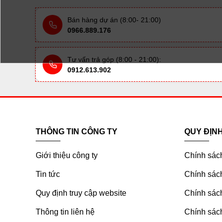
Bán hàng dự án (8:00- 21:00)
0966.889.176
Tư vấn trả góp (8:00 - 21:00):
0912.613.902
THÔNG TIN CÔNG TY
QUY ĐỊN
Giới thiệu công ty
Chính sác
Tin tức
Chính sách
Quy định truy cập website
Chính sách
Thông tin liên hệ
Chính sác