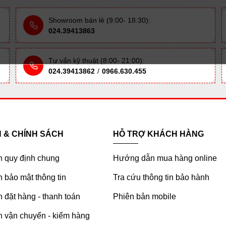
Showroom bán lẻ (9:00- 18:30):
024.39413863
Tư vấn kỹ thuật (8:00- 21:00):
024.39413862
/
0966.630.455
H & CHÍNH SÁCH
HỖ TRỢ KHÁCH HÀNG
h quy định chung
Hướng dẫn mua hàng online
 bảo mật thông tin
Tra cứu thông tin bảo hành
 đặt hàng - thanh toán
Phiên bản mobile
h vận chuyển - kiểm hàng