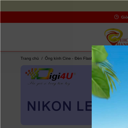
Giờ
Trang chủ
/
Ống kính Cine - Đèn Flash - Lens máy ảnh
/