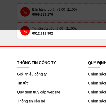
Bán hàng dự án (8:00- 21:00)
0966.889.176
Tư vấn trả góp (8:00 - 21:00):
0912.613.902
THÔNG TIN CÔNG TY
QUY ĐỊN
Giới thiệu công ty
Chính sác
Tin tức
Chính sách
Quy định truy cập website
Chính sách
Thông tin liên hệ
Chính sác