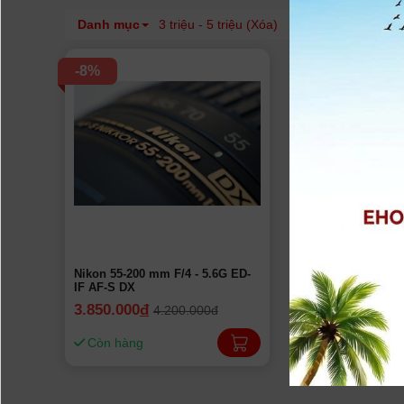
Danh mục
3 triệu - 5 triệu (Xóa)
Thương hiệu
-8%
Nikon 55-200 mm F/4 - 5.6G ED-
IF AF-S DX
3.850.000
đ
4.200.000đ
Còn hàng