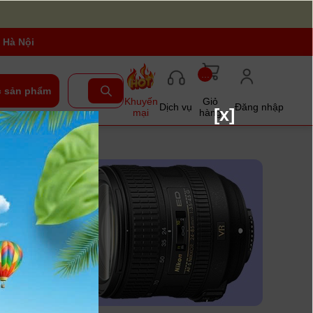
 Hà Nội
...
 sản phẩm
Khuyến
Giỏ
Dịch vụ
Đăng nhập
[x]
mại
hàng