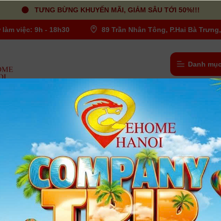
TƯNG BỪNG KHUYẾN MÃI, GIẢM SÂU TỚI 50%!!!
 làm việc: 9h - 18h30
89 Trần Nhân Tông, P.Hai Bà Trưng,
Danh mục
Ống kính - Lens
/
Nikon Lens