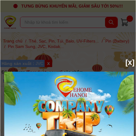
TƯNG BỪNG KHUYẾN MÃI, GIẢM SÂU TỚI 50%!!!
...
Trang chủ
/
Thẻ, Sạc, Pin, Túi, Balo, UV-Filters...
/
Pin (Battery)
/
Pin Sam Sung, JVC, Kodak...
[x]
x
Hãng sản xuất :
JVC
Đã lọc được
{$product_count}
sản phẩm
Hãng
Giá
Sắp xếp