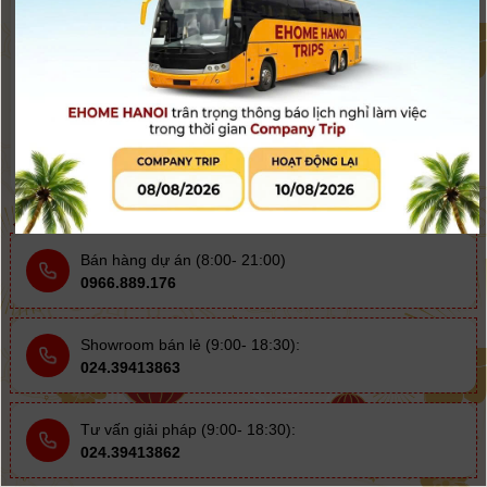
Pin JVC BN-VF823AC
700.000
đ
Hết hàng
Bán hàng dự án (8:00- 21:00)
0966.889.176
Showroom bán lẻ (9:00- 18:30):
024.39413863
Tư vấn giải pháp (9:00- 18:30):
024.39413862