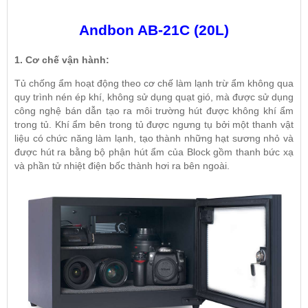
Andbon AB-21C (20L)
1. Cơ chế vận hành:
Tủ chống ẩm hoạt động theo cơ chế làm lạnh trừ ẩm không qua
quy trình nén ép khí, không sử dụng quạt gió, mà được sử dụng
công nghệ bán dẫn tạo ra môi trường hút được không khí ẩm
trong tủ. Khí ẩm bên trong tủ được ngưng tụ bởi một thanh vật
liệu có chức năng làm lạnh, tạo thành những hạt sương nhỏ và
được hút ra bằng bộ phận hút ẩm của Block gồm thanh bức xạ
và phần tử nhiệt điện bốc thành hơi ra bên ngoài.