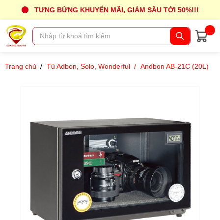
TƯNG BỪNG KHUYẾN MÃI, GIẢM SÂU TỚI 50%!!!
...
Trang chủ
/
Tủ Adbon, Solo, Wonderful
/
Andbon AB-21C (20L)