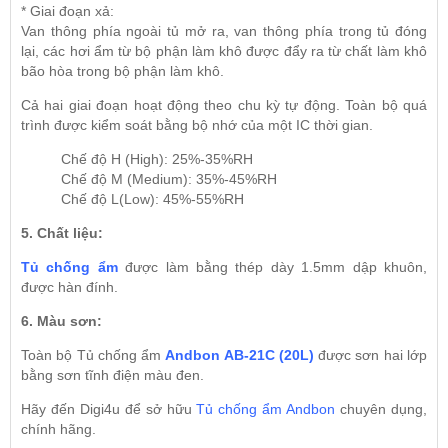
* Giai đoạn xả:
Van thông phía ngoài tủ mở ra, van thông phía trong tủ đóng
lại, các hơi ẩm từ bộ phận làm khô được đẩy ra từ chất làm khô
bão hòa trong bộ phận làm khô.
Cả hai giai đoạn hoạt động theo chu kỳ tự động. Toàn bộ quá
trình được kiểm soát bằng bộ nhớ của một IC thời gian.
Chế độ H (High): 25%-35%RH
Chế độ M (Medium): 35%-45%RH
Chế độ L(Low): 45%-55%RH
5. Chất liệu:
Tủ chống ẩm
được làm bằng thép dày 1.5mm dập khuôn,
được hàn đính.
6. Màu sơn:
Toàn bộ Tủ chống ẩm
Andbon AB-21C (20L)
được sơn hai lớp
bằng sơn tĩnh điện màu đen.
Hãy đến Digi4u để sở hữu
Tủ chống ẩm Andbon
chuyên dụng,
chính hãng.