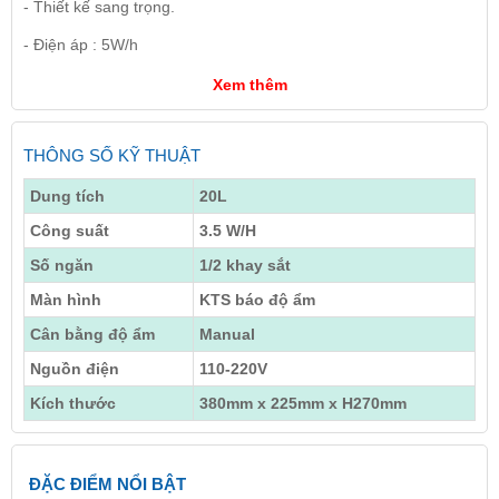
- Thiết kế sang trọng.
- Điện áp : 5W/h
Xem thêm
THÔNG SỐ KỸ THUẬT
Dung tích
20L
Công suất
3.5 W/H
Số ngăn
1/2 khay sắt
Màn hình
KTS báo độ ẩm
Cân bằng độ ẩm
Manual
Nguồn điện
110-220V
Kích thước
380mm x 225mm x H270mm
ĐẶC ĐIỂM NỔI BẬT