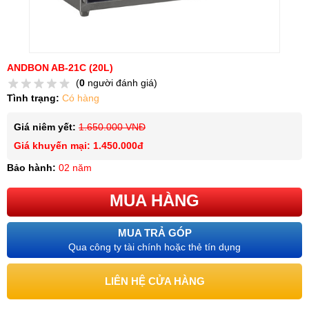
ANDBON AB-21C (20L)
(
0
người đánh giá)
Tình trạng:
Có hàng
Giá niêm yết:
1.650.000 VNĐ
Giá khuyến mại: 1.450.000đ
Bảo hành:
02 năm
MUA HÀNG
MUA TRẢ GÓP
Qua công ty tài chính hoặc thẻ tín dụng
LIÊN HỆ CỬA HÀNG