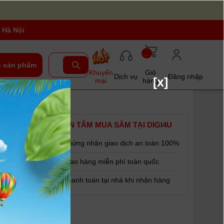
 Hà Nội
...
 sản phẩm
Khuyến
Giỏ
Dịch vụ
Đăng nhập
[x]
mại
hàng
03 AAA-
YÊN TÂM MUA SẮM TẠI DIGI4U
Chứng nhận giao dịch an toàn 100%
Giao hàng miễn phí toàn quốc
Thanh toán tại nhà khi nhận hàng