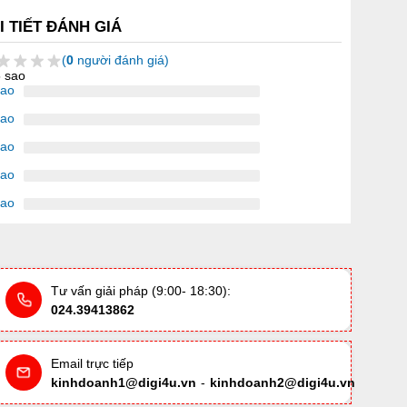
I TIẾT ĐÁNH GIÁ
(
0
người đánh giá)
5 sao
sao
sao
sao
sao
sao
Tư vấn giải pháp (9:00- 18:30):
024.39413862
Email trực tiếp
kinhdoanh1@digi4u.vn
-
kinhdoanh2@digi4u.vn