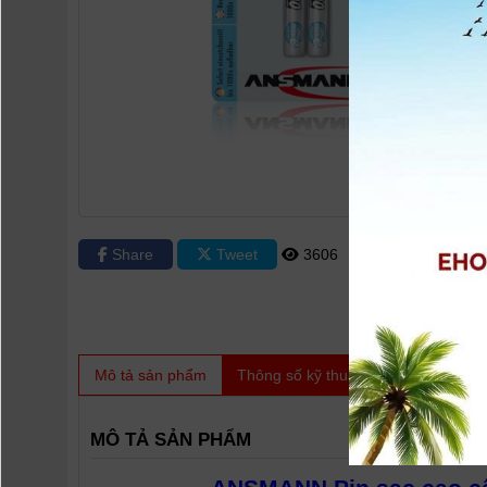
Share
Tweet
3606
0
Mô tả sản phẩm
Thông số kỹ thuật
Video
Sản
MÔ TẢ SẢN PHẨM