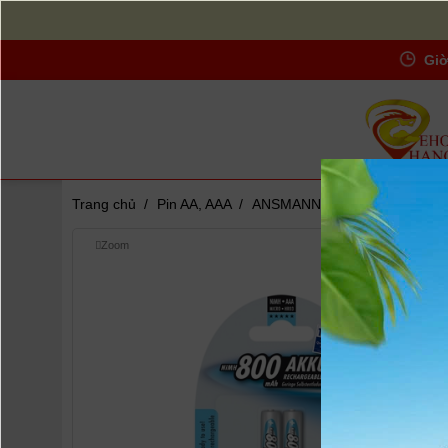
Giờ
Trang chủ
/
Pin AA, AAA
/
ANSMANN Pin sạc cao cấp M
Zoom