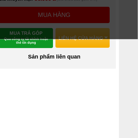
MUA HÀNG
MUA TRẢ GÓP
LIÊN HỆ CỬA HÀNG
Qua công ty tài chính hoặc
thẻ tín dụng
Sản phẩm liên quan