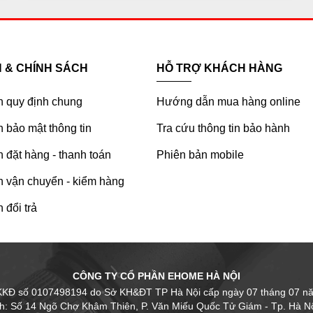
H & CHÍNH SÁCH
HỖ TRỢ KHÁCH HÀNG
h quy định chung
Hướng dẫn mua hàng online
 bảo mật thông tin
Tra cứu thông tin bảo hành
 đặt hàng - thanh toán
Phiên bản mobile
h vận chuyển - kiểm hàng
 đổi trả
CÔNG TY CỔ PHẦN EHOME HÀ NỘI
KKĐ số 0107498194 do Sở KH&ĐT TP Hà Nội cấp ngày 07 tháng 07 n
nh: Số 14 Ngõ Chợ Khâm Thiên, P. Văn Miếu Quốc Tử Giám - Tp. Hà Nộ