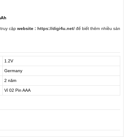
mAh
 truy cập
website :
https://digi4u.net/
để biết thêm nhiều sản
1.2V
Germany
2 năm
Vỉ 02 Pin AAA