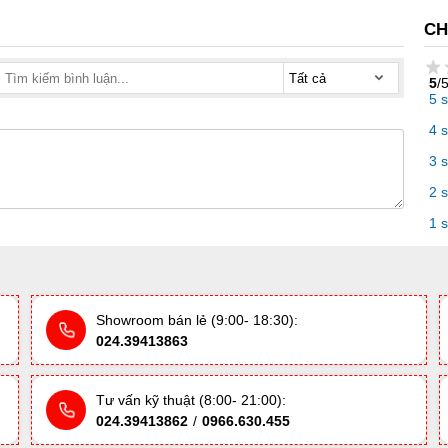
CH
5
/
5 
4 
3 
2 
1 
Showroom bán lẻ (9:00- 18:30):
024.39413863
Tư vấn kỹ thuật (8:00- 21:00):
024.39413862
/
0966.630.455