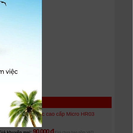
 HÀNG
ANSMANN Pin sạc cao cấp Micro HR03
AAA-800mAh
90.000 đ
Giá khuyến mại:
[Giá chưa bao gồm VAT]