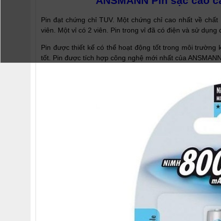
ANSMANN Pin sạc cao c
Pin đạt chứng chỉ TUV. Một chứng chỉ cao nhất về chấ
viên. Một vỉ có 2 viên. Pin trong vỉ đã có điện và sử dụng
Pin được thiết kế có thể hoạt động tốt trong môi trường
tốt. Pin được tích hợp công nghệ mới nhất của ANSMANN