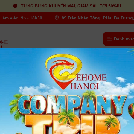
TƯNG BỪNG KHUYẾN MÃI, GIẢM SÂU TỚI 50%!!!
 làm việc: 9h - 18h30
89 Trần Nhân Tông, P.Hai Bà Trưng,
Danh mục
icro HR03 AAA-800mAh
ANSMANN Pin sạc cao cấp Micro HR
800mAh
Người dùng đánh giá
| Tình trạng:
Có hàng
Điện áp: 1.2V
Công nghệ: Germany
Phân phối độc quyền: Thế Giới Pin
Bảo hành: 2 năm
Đóng gói: Vỉ 02 Pin AAA