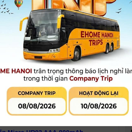
Xem thêm
Bảo hành
:
12 tháng chính hãng toàn quốc
90.000 đ
Giá khuyến mại:
[Giá chưa bao gồm VAT]
MUA HÀNG
MUA TRẢ GÓP
LIÊN HỆ CỬA
Qua công ty tài chính hoặc thẻ tín
dụng
 phẩm đang khuyến mại
Đánh giá sản phẩm