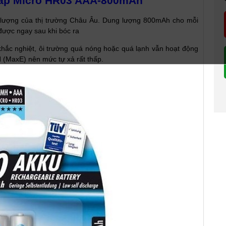
ấp Micro HR03 AAA-800mAh
t lượng của thị trường Châu Âu. Dung lượng 800mAh cho mỗi
 được ngay sau khi bóc ra
 khắc nghiệt, ôi trường quá nóng hoặc quá lạnh vẫn hoạt động
 (MaxE) nên mức tự xả rất thấp.