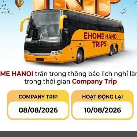
ánh sáng bằng vải 40º
• Lớp lót bên trong màu bạc phản chiếu cao cho hiệu suất ánh
• Thiết kế parabol sâu cho phân bố ánh sáng đồng đều
• Bao gồm túi đựng
Xem thêm
Bảo hành
:
12 tháng
Giá niêm yết:
2.990.000 đ
2.590.000 đ
Giá khuyến mại:
[Giá đã bao gồm VAT]
MUA HÀNG
MUA TRẢ GÓP
LIÊN HỆ CỬA
Qua công ty tài chính hoặc thẻ tín
dụng