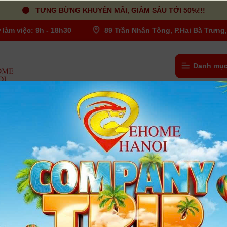
TƯNG BỪNG KHUYẾN MÃI, GIẢM SÂU TỚI 50%!!!
 làm việc: 9h - 18h30
89 Trần Nhân Tông, P.Hai Bà Trưng,
Danh mục
uick Dome 40 ( New 11/2025 ) - Chính hãng
Aputure Quick Dome 40 ( New 11/2025 
Chính hãng
Người dùng đánh giá
| Tình trạng:
Có hàng
• Hộp đèn mềm tròn ø40cm gắn ProLock với 8 thanh đỡ
• Thiết kế hình bát giác bo tròn cho phản xạ hình tròn
• Chốt tháo nhanh trên vòng tốc độ cho phép người dùng căng 
thanh đỡ trong vài giây
• Gấp gọn và phẳng
• Bao gồm vải khuếch tán phía trước 1 stop và 2 stop và lưới 