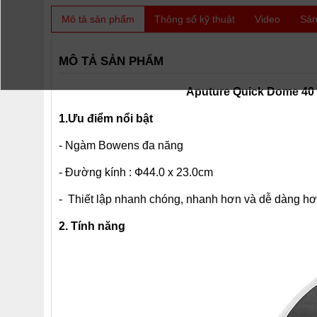
Mô tả sản phẩm
Thông số kỹ thuật
Video
Sản
MÔ TẢ SẢN PHẨM
Aputure Quick Dome 40 ( 
1.Ưu điểm nổi bật
- Ngàm Bowens đa năng
- Đường kính : Ф44.0 x 23.0cm
- Thiết lập nhanh chóng, nhanh hơn và dễ dàng hơn
2. Tính năng