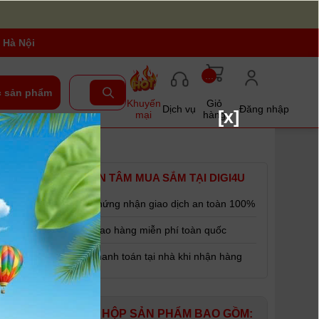
 Hà Nội
...
 sản phẩm
Khuyến
Giỏ
Dịch vụ
Đăng nhập
[x]
mại
hàng
) -
YÊN TÂM MUA SẮM TẠI DIGI4U
Chứng nhận giao dịch an toàn 100%
Giao hàng miễn phí toàn quốc
Thanh toán tại nhà khi nhận hàng
tất cả các
HỘP SẢN PHẨM BAO GỒM:
điều khiển