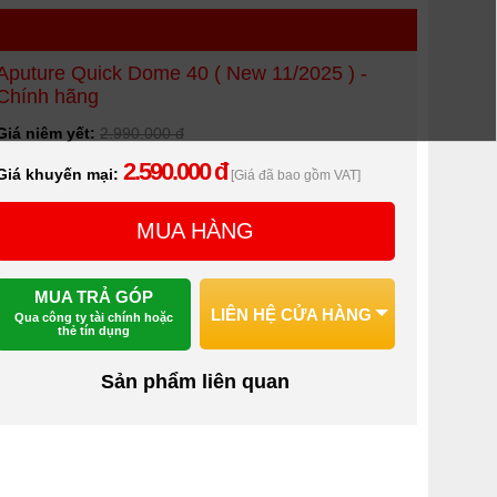
Aputure Quick Dome 40 ( New 11/2025 ) -
Chính hãng
Giá niêm yết:
2.990.000 đ
2.590.000 đ
Giá khuyến mại:
[Giá đã bao gồm VAT]
MUA HÀNG
MUA TRẢ GÓP
LIÊN HỆ CỬA HÀNG
Qua công ty tài chính hoặc
thẻ tín dụng
Sản phẩm liên quan