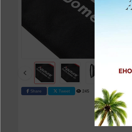
Share
Tweet
245
0