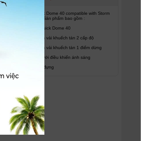
 sáng tối ưu
-
Quick Dome 40 compatible with Storm
80C Sản phẩm bao gồm :
-
1x Quick Dome 40
-
1 tấm vải khuếch tán 2 cấp độ
-
1 tấm vải khuếch tán 1 điểm dừng
-
1x Lưới điều khiển ánh sáng
-
1 túi đựng
 HÀNG