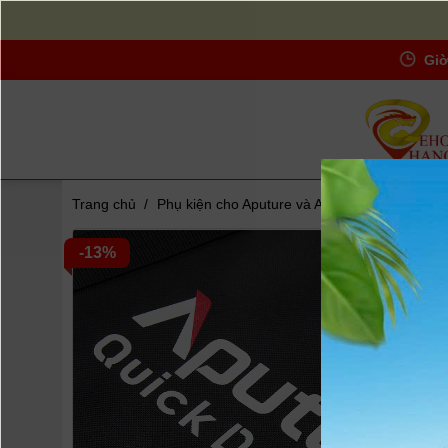
Giờ
Trang chủ
/
Phụ kiện cho Aputure và Amaran
/
Aputure Q
Zoom
-13%