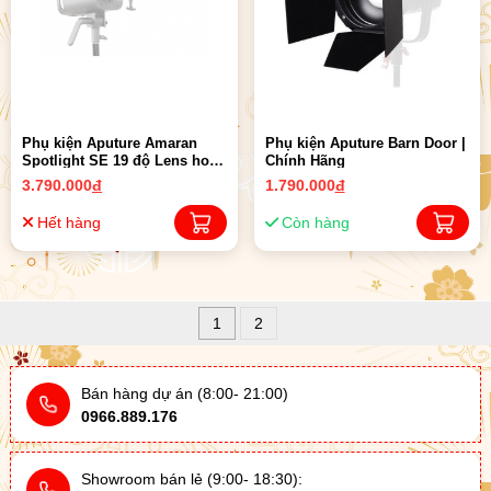
Phụ kiện Aputure Amaran
Phụ kiện Aputure Barn Door |
Spotlight SE 19 độ Lens hoặc
Chính Hãng
36 độ ( New 05/2023 ) | Chính
3.790.000
đ
1.790.000
đ
Hãng
Hết hàng
Còn hàng
1
2
Bán hàng dự án (8:00- 21:00)
0966.889.176
Showroom bán lẻ (9:00- 18:30):