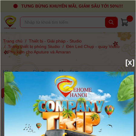
TƯNG BỪNG KHUYẾN MÃI, GIẢM SÂU TỚI 50%!!!
...
Trang chủ
/
Thiết bị - Giải pháp - Studio
/
Trang thiết bị phòng Studio
/
Đèn Led Chụp - quay Video
/
Phụ kiện cho Aputure và Amaran
[x]
Hãng
Giá
Sắp xếp
-13%