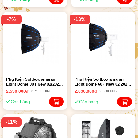
-7%
-13%
Phụ Kiện Softbox amaran
Phụ Kiện Softbox amaran
Light Dome 90 ( New 02/2025 )
Light Dome 60 ( New 02/2025 )
- Chính hãng
- Chính hãng
2.590.000
đ
2.090.000
đ
2.790.000đ
2.390.000đ
Còn hàng
Còn hàng
-11%