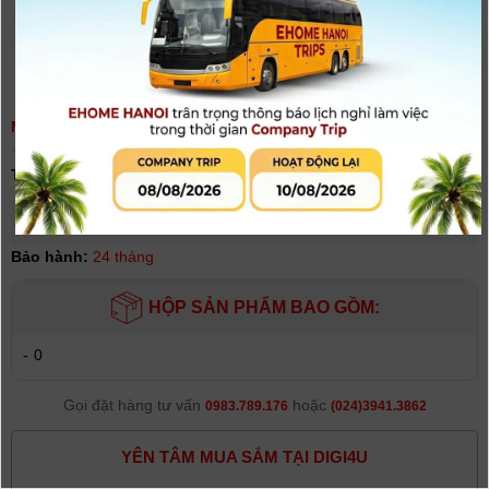
MICRO AZDEN SGM-DSLR
(
0
người đánh giá)
Tình trạng:
Hết hàng
Giá khuyến mại: 2.400.000đ
[Giá đã bao gồm VAT]
Bảo hành:
24 tháng
HỘP SẢN PHẨM BAO GỒM:
-
0
Gọi đặt hàng tư vấn
hoặc
0983.789.176
(024)3941.3862
YÊN TÂM MUA SẮM TẠI DIGI4U