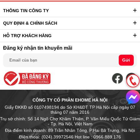
THÔNG TIN CÔNG TY
QUY ĐỊNH & CHÍNH SÁCH
HỖ TRỢ KHÁCH HÀNG
Đăng ký nhận tin khuyến mãi
Gửi
CÔNG TY CỔ PHẦN EHOME HÀ NỘI
Giấy ĐKKĐ số 0107498194 do Sở KH&ĐT TP Hà Nội cấp ngày 07
tháng 07 năm 2016
Trụ sở chính: Số 14 Ngõ Chợ Khâm Thiên, P. Văn Miếu Quốc Tử Giám
- Tp. Hà Nội, Việt Nam
Địa điểm kinh doanh: 89 Trần Nhân Tông, P.Hai Bà Trưng, Hà Nội
Điện thoại: (024).39972546 Hot line : 0966.889.176