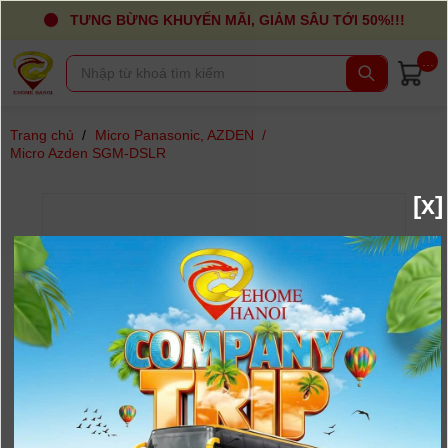
TƯNG BỪNG KHUYẾN MÃI, GIẢM SÂU TỚI 50%!!!
...
Trang chủ
/
Micro Panasonic, AZDEN
/
Micro Azden SGM-DSLR
[x]