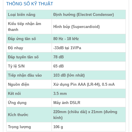
THÔNG SỐ KỸ THUẬT
Loại biến năng
Định hướng (Electret Condenser)
Kiểu tiếp nhận âm
Hình búp (Supercardioid)
thanh
Đáp ứng tần số
80 Hz - 18 kHz
Độ nhạy
-33dB tại 1V/Pa
Đáp tuyến tần số
78 dB
Tỷ lệ S/N
65 dB
Tiếp nhận đầu vào
103 dB (lớn nhất)
Nguồn điện
Xử dụng Pin AAA (LR-44), 0.5 mA
Kết nối
3.5 mm
Ứng dụng
Máy ảnh DSLR
220mm (chiều dài) x 21mm (đường
Kích thước
kính)
Trọng lượng
106 g