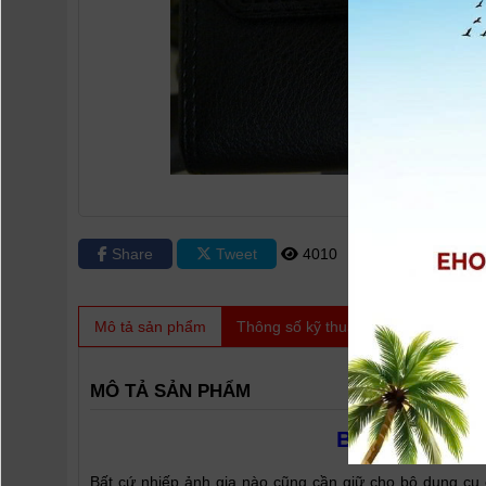
Share
Tweet
4010
0
Mô tả sản phẩm
Thông số kỹ thuật
Video
Sản
MÔ TẢ SẢN PHẨM
Bao da canon
Bất cứ nhiếp ảnh gia nào cũng cần giữ cho bộ dụng cụ