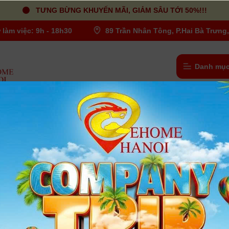
TƯNG BỪNG KHUYẾN MÃI, GIẢM SÂU TỚI 50%!!!
 làm việc: 9h - 18h30
89 Trần Nhân Tông, P.Hai Bà Trưng,
Danh mục
/SD/A
Bao da canon - IXUS/IXY/SD/A
Người dùng đánh giá
| Tình trạng:
Hết hàng
Bao da canon - IXUS/IXY/SD/A
- Bao chuyên dụng cho dòng canon - IXUS/IXY/SD/A.
- Chất liệu da nguyên chất - xịn đến từng mũi khâu.
- Kiểu dáng hiện đại, chốt khóa thiết kế bằng chất liệu kim loạ
sang trọng và bền đẹp.
Xem thêm