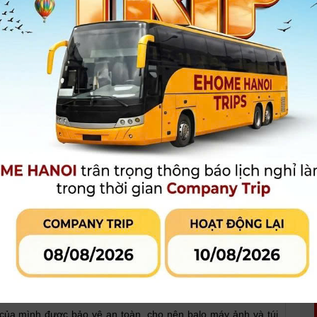
Bảo hành
:
Chưa có thông tin bảo hành
100.000 đ
Giá khuyến mại:
[Giá chưa bao gồm VAT]
 phẩm đang khuyến mại
Đánh giá sản phẩm
 - IXUS/IXY/SD/A
 của mình được bảo vệ an toàn, cho nên balo máy ảnh và túi