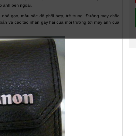
ụp ảnh bên ngoài.
h nhỏ gọn, màu sắc dễ phối hợp, trẻ trung. Đường may chắc
 bẩn và các tác nhân gây hại của môi trường tới máy ảnh của