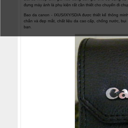
đựng máy ảnh là phụ kiện rất cần thiết cho chuyến đi ch
Bao da canon - IXUS/IXY/SD/A được thiết kế thông min
chắn và đẹp mắt, chất liệu da cao cấp, chống nước, bụi
bạn.