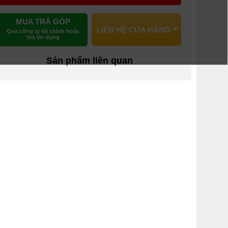
MUA TRẢ GÓP
LIÊN HỆ CỬA HÀNG
Qua công ty tài chính hoặc
thẻ tín dụng
Sản phẩm liên quan