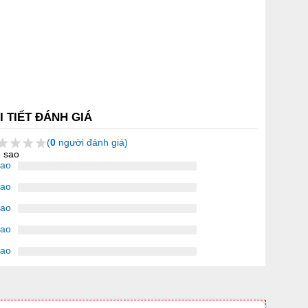
I TIẾT ĐÁNH GIÁ
(
0
người đánh giá)
5 sao
sao
sao
sao
sao
sao