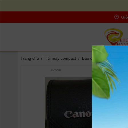
Giờ
Trang chủ
/
Túi máy compact
/
Bao da canon - IXUS/IXY
Zoom