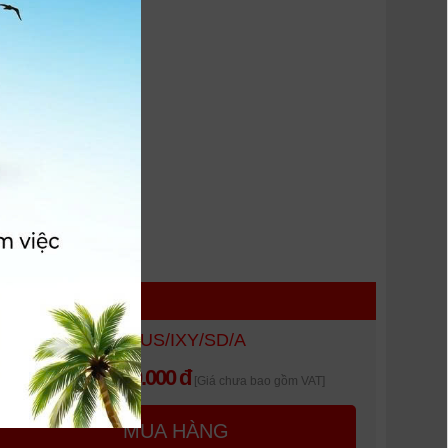
Bao da canon - IXUS/IXY/SD/A
100.000 đ
Giá khuyến mại:
[Giá chưa bao gồm VAT]
MUA HÀNG