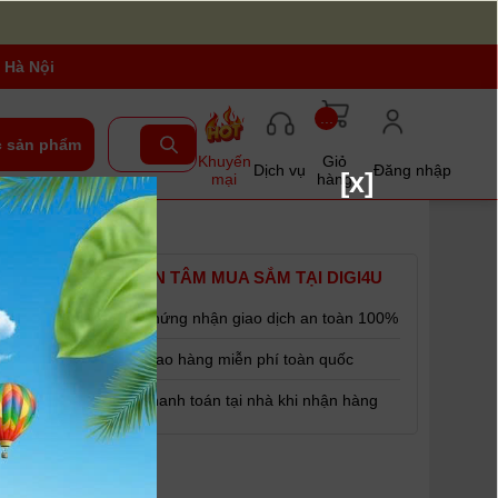
 Hà Nội
...
 sản phẩm
Khuyến
Giỏ
Dịch vụ
Đăng nhập
[x]
mại
hàng
YÊN TÂM MUA SẮM TẠI DIGI4U
Chứng nhận giao dịch an toàn 100%
Giao hàng miễn phí toàn quốc
Thanh toán tại nhà khi nhận hàng
i mạ đồng