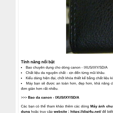
Tính năng nổi bật
Bao chuyên dụng cho dòng canon - IXUS/IXY/SD/A
Chất liệu da nguyên chất - xịn đến từng mũi khâu.
Kiểu dáng hiện đại, chốt khóa thiết kế bằng chất liệu 
Máy bạn sẽ được an toàn hơn, đẹp hơn, khả năng ch
đơn giản hơn rất nhiều.
>>>
Bao da canon - IXUS/IXY/SD/A
Các bạn có thể tham khảo thêm các dòng
Máy ảnh chu
dụng
hoặc truy cập
website :
https://digi4u.net/
để biế