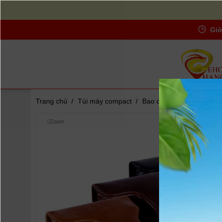
Giờ
Trang chủ
/
Túi máy compact
/
Bao da Sony A6000
Zoom