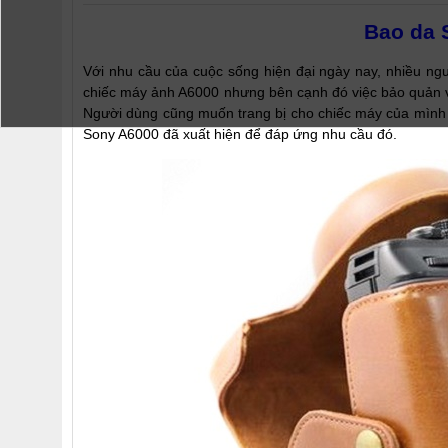
Bao da 
Với nhu cầu của cuộc sống hiện đại ngày nay, nhiều ng
chiếc máy ảnh A6000 nhưng bên cạnh đó việc bảo quản v
Người dùng cũng muốn trang bị cho chiếc máy của mình m
Sony A6000 đã xuất hiện để đáp ứng nhu cầu đó.