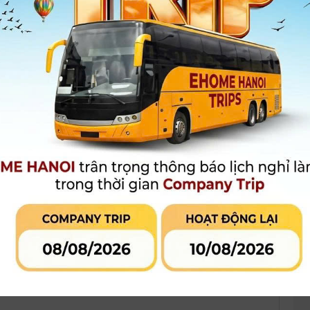
250.000 đ
Giá khuyến mại:
MUA HÀNG
MUA TRẢ GÓP
LIÊN HỆ CỬA
Qua công ty tài chính hoặc thẻ tín
dụng
 phẩm đang khuyến mại
Đánh giá sản phẩm