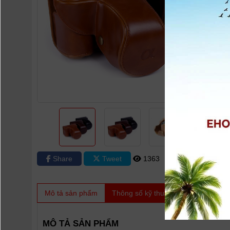
Share
Tweet
1363
0
Mô tả sản phẩm
Thông số kỹ thuật
Video
Sản
MÔ TẢ SẢN PHẨM