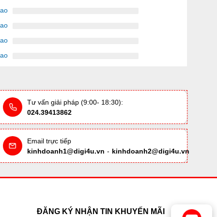
sao
sao
sao
sao
Tư vấn giải pháp (9:00- 18:30):
024.39413862
Email trực tiếp
kinhdoanh1@digi4u.vn
-
kinhdoanh2@digi4u.vn
ĐĂNG KÝ NHẬN TIN KHUYẾN MÃI