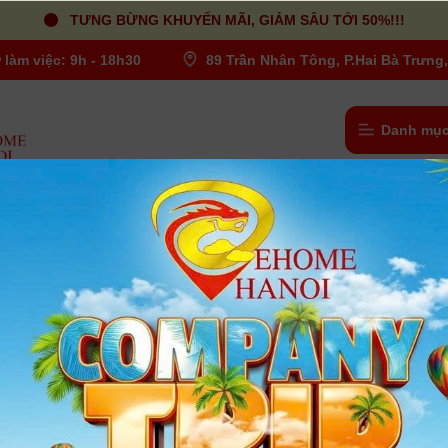
TƯNG BỪNG KHUYẾN MÃI, GIẢM SÂU TỚI 50%!!!
 làm việc: 9h - 18h30
89 Trần Nhân Tông, P.Hai Bà Trưng,
Danh mục
Bao da Sony A6000
Người dùng đánh giá
| Tình trạng:
Có hàng
- Giúp bảo vệ máy bạn tránh bị trầy xướt thân máy
- Nhỏ gọn với thiết kế đẹp chất liệu tốt
- Có thể tháo rời ra từng khớp tạo thành Haftcase rất đẹp
Xem thêm
Bảo hành
:
Chưa có thông tin bảo hành