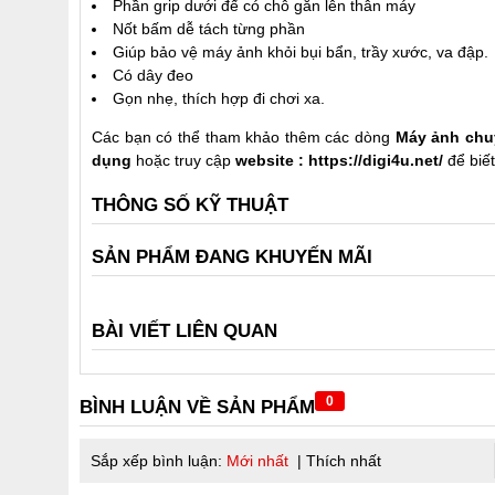
Phần grip dưới đế có chỗ gắn lên thân máy
Nốt bấm dễ tách từng phần
Giúp bảo vệ máy ảnh khỏi bụi bẩn, trầy xước, va đập.
Có dây đeo
Gọn nhẹ, thích hợp đi chơi xa.
Các bạn có thể tham khảo thêm các dòng
Máy ảnh chu
dụng
hoặc truy cập
website :
https://digi4u.net/
để biế
THÔNG SỐ KỸ THUẬT
SẢN PHẨM ĐANG KHUYẾN MÃI
BÀI VIẾT LIÊN QUAN
0
BÌNH LUẬN VỀ SẢN PHẨM
Sắp xếp bình luận:
Mới nhất
|
Thích nhất