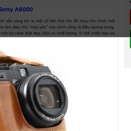
Sony A6000
ười sẵn sàng bỏ ra một số tiền khá lớn để mua cho mình một
à làm đẹp cho "máy yêu" của mình cũng là điều quang trọng.
ột bộ cánh thật đẹp, bền và chất lượng. Vì thế chiếc bao da