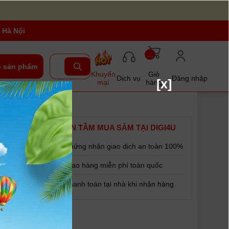
 Hà Nội
...
 sản phẩm
Khuyến
Giỏ
Dịch vụ
Đăng nhập
[x]
mại
hàng
YÊN TÂM MUA SẮM TẠI DIGI4U
Chứng nhận giao dịch an toàn 100%
Giao hàng miễn phí toàn quốc
Thanh toán tại nhà khi nhận hàng