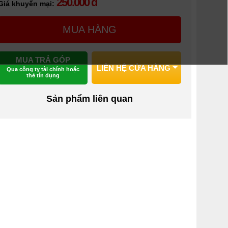
250.000 đ
Giá khuyến mại:
MUA HÀNG
MUA TRẢ GÓP
LIÊN HỆ CỬA HÀNG
Qua công ty tài chính hoặc
thẻ tín dụng
Sản phẩm liên quan