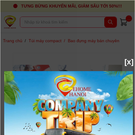
TƯNG BỪNG KHUYẾN MÃI, GIẢM SÂU TỚI 50%!!!
...
Trang chủ
/
Túi máy compact
/
Bao đựng máy bán chuyên
[x]