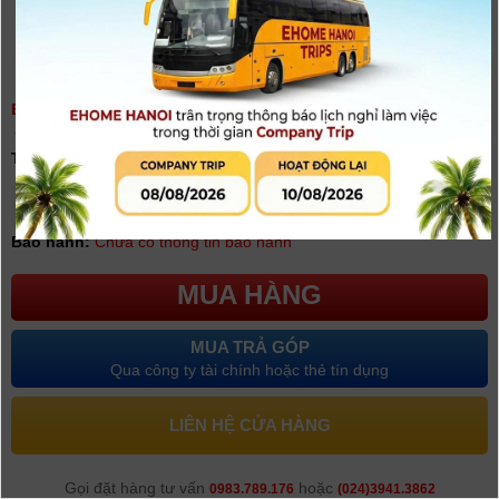
BAO ĐỰNG MÁY BÁN CHUYÊN
(
0
người đánh giá)
Tình trạng:
Có hàng
Giá khuyến mại: 150.000đ
[Giá chưa bao gồm VAT]
Bảo hành:
Chưa có thông tin bảo hành
MUA HÀNG
MUA TRẢ GÓP
Qua công ty tài chính hoặc thẻ tín dụng
LIÊN HỆ CỬA HÀNG
Gọi đặt hàng tư vấn
hoặc
0983.789.176
(024)3941.3862