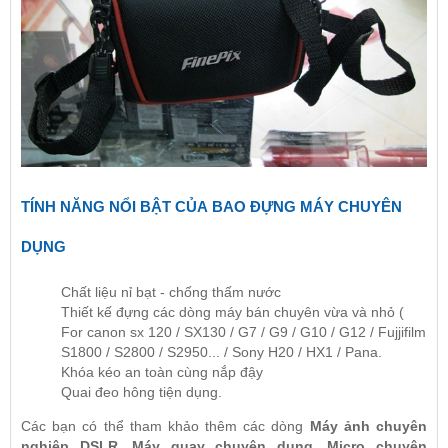
TÍNH NĂNG NỔI BẬT CỦA
BAO ĐỰNG MÁY CHUYÊN
DỤNG
Chất liệu nỉ bạt - chống thấm nước
Thiết kế đựng các dòng máy bán chuyên vừa và nhỏ (
For canon sx 120 / SX130 / G7 / G9 / G10 / G12 / Fujjifilm
S1800 / S2800 / S2950... / Sony H20 / HX1 / Pana.
Khóa kéo an toàn cùng nắp đậy
Quai đeo hông tiện dụng.
Các bạn có thể tham khảo thêm các dòng
Máy ảnh chuyên
nghiệp DSLR
,
Máy quay chuyên dụng
,
Micro chuyên