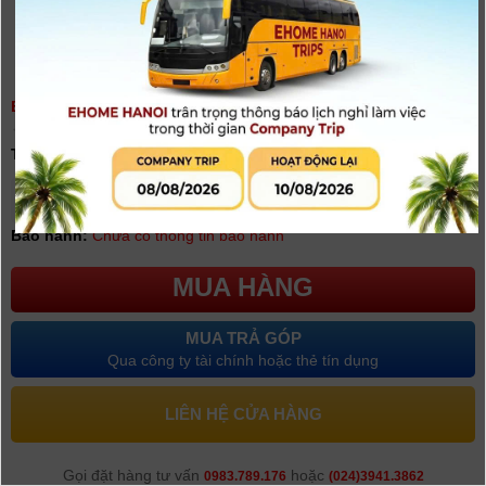
BAO ĐỰNG MÁY DÒNG S...
(
0
người đánh giá)
Tình trạng:
Có hàng
Giá khuyến mại: 100.000đ
[Giá chưa bao gồm VAT]
Bảo hành:
Chưa có thông tin bảo hành
MUA HÀNG
MUA TRẢ GÓP
Qua công ty tài chính hoặc thẻ tín dụng
LIÊN HỆ CỬA HÀNG
Gọi đặt hàng tư vấn
hoặc
0983.789.176
(024)3941.3862