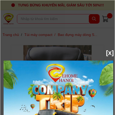
TƯNG BỪNG KHUYẾN MÃI, GIẢM SÂU TỚI 50%!!!
...
Trang chủ
/
Túi máy compact
/
Bao đựng máy dòng S...
[x]