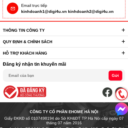
Email trực tiếp
kinhdoanh1@digi4u.vn
kinhdoanh2@digi4u.vn
THÔNG TIN CÔNG TY
QUY ĐỊNH & CHÍNH SÁCH
HỖ TRỢ KHÁCH HÀNG
Đăng ký nhận tin khuyến mãi
Gửi
CÔNG TY CỔ PHẦN EHOME HÀ NỘI
Giấy ĐKKĐ số 0107498194 do Sở KH&ĐT TP Hà Nội cấp ngày 07
tháng 07 năm 2016