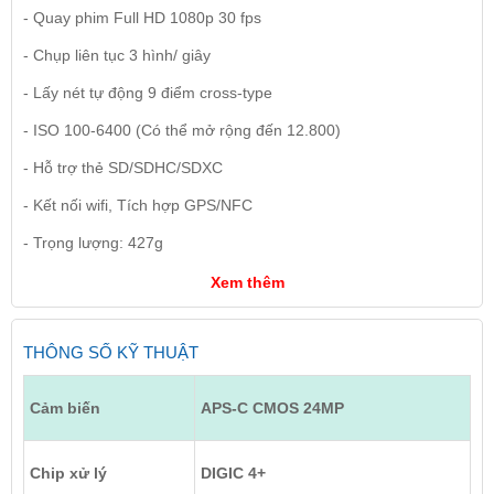
- Quay phim Full HD 1080p 30 fps
- Chụp liên tục 3 hình/ giây
- Lấy nét tự động 9 điểm cross-type
- ISO 100-6400 (Có thể mở rộng đến 12.800)
- Hỗ trợ thẻ SD/SDHC/SDXC
- Kết nối wifi, Tích hợp GPS/NFC
- Trọng lượng: 427g
Xem thêm
THÔNG SỐ KỸ THUẬT
Cảm biến
APS-C CMOS 24MP
Chip xử lý
DIGIC 4+