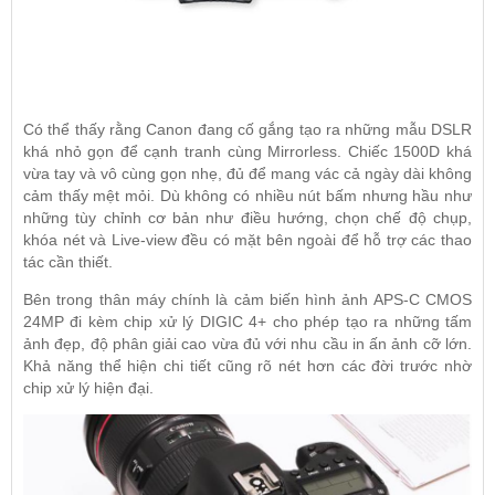
Có thể thấy rằng Canon đang cố gắng tạo ra những mẫu DSLR
khá nhỏ gọn để cạnh tranh cùng Mirrorless. Chiếc 1500D khá
vừa tay và vô cùng gọn nhẹ, đủ để mang vác cả ngày dài không
cảm thấy mệt mỏi. Dù không có nhiều nút bấm nhưng hầu như
những tùy chỉnh cơ bản như điều hướng, chọn chế độ chụp,
khóa nét và Live-view đều có mặt bên ngoài để hỗ trợ các thao
tác cần thiết.
Bên trong thân máy chính là cảm biến hình ảnh APS-C CMOS
24MP đi kèm chip xử lý DIGIC 4+ cho phép tạo ra những tấm
ảnh đẹp, độ phân giải cao vừa đủ với nhu cầu in ấn ảnh cỡ lớn.
Khả năng thể hiện chi tiết cũng rõ nét hơn các đời trước nhờ
chip xử lý hiện đại.