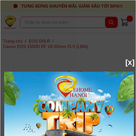
TƯNG BỪNG KHUYẾN MÃI, GIẢM SÂU TỚI 50%!!!
...
Trang chủ
/
EOS DSLR
/
Canon EOS 1500D EF 18-55mm IS II (LBM)
[x]