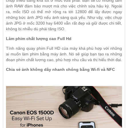
chụp thiếu sáng khá tốt ở mức vừa phải. Bạn sẽ có những tấm
ảnh RAW đảm bảo mượt mà cho việc chỉnh sửa hậu kỳ. Ngoài
ra, mốc ISO có thể mở rộng ra tới 12800 để lấy được ngay
những bức ảnh JPG nếu ánh sáng quá yếu. Như vậy, việc chụp
ảnh JPG ở mốc 3200 hay 6400 vẫn rất đẹp và giữ được chi tiết,
không bị nhiễu dù phải tăng ISO.
Làm phim chất lượng cao Full Hd
Tính năng quay phim Full HD của máy khá phù hợp với những
ai muốn làm phim bằng máy ảnh. Nó sẽ giúp bạn tạo ra những
đoạn phim chất lượng cao, phù hợp nhu cầu và thị hiếu thời đại.
Chia sẻ ảnh không dây nhanh chóng bằng Wi-fi và NFC