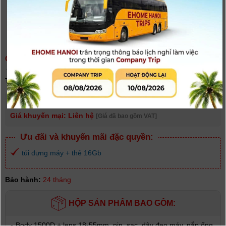
CANON EOS 1500D EF 18-55MM IS II (LBM)
(
0
người đánh giá)
Tình trạng:
Hết hàng
Giá niêm yết:
11.900.000 VNĐ
Giá khuyến mại: Liên hệ
[Giá đã bao gồm VAT]
Ưu đãi và khuyến mãi đặc quyền:
túi đựng máy + thẻ 16Gb
Bảo hành:
24 tháng
HỘP SẢN PHẨM BAO GỒM:
-
Body 1500D + lens 18-55mm, pin, sạc, dây đeo máy, nắp ống