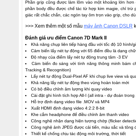
Phần grip cũng được làm lõm vào một khoảng lớn hơn g
phần body đều được chế tác từ hợp kim magie, chỉ trừ 
giác rất chắc chắn, các ngón tay ôm trọn vào grip, cho 
>>> Xem thêm một số mẫu
máy ảnh Canon DSLR
k
Đánh giá ưu điểm Canon 7D Mark II
Khả năng chụp liên tiếp hàng đầu với tốc độ 10 hình/g
Cảm biến lấy nét tự động với 65 điểm đều là dạng chữ 
Độ nhạy của điểm lấy nét tự động trung tâm -3 EV
Cảm biến đo sáng với tính năng thông minh bám chủ
Tracking & Recognition)
Lấy nét tự động Dual-Pixel AF khi chụp live view và qu
Khả năng lấy nét tự động theo vùng hoàn toàn mới
Có bộ điều chỉnh âm lượng khi quay video
Cài đặt ghi hình tích hợp All-I (all intra - dự đoán trong
Hỗ trợ định dạng video file .MOV và MP4
Xuất HDMI định dạng video 4:2:2 8-bit
Khe cắm headphone để điều chỉnh âm thanh video
Công nghệ nhận dạng hiện tượng chớp (flicker detecti
Công nghệ ảnh JPEG được cải tiến, màu sắc và tông 
Thiết kế chống chịu tác động môi trường, thời tiết