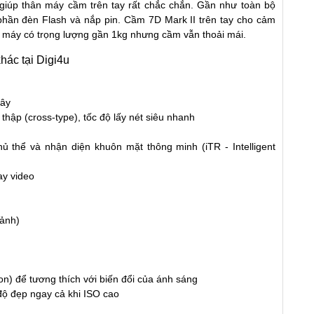
iúp thân máy cầm trên tay rất chắc chắn. Gần như toàn bộ
phần đèn Flash và nắp pin. Cầm 7D Mark II trên tay cho cảm
dù máy có trọng lượng gần 1kg nhưng cầm vẫn thoải mái.
hác tại Digi4u
iây
thập (cross-type), tốc độ lấy nét siêu nhanh
 thể và nhận diện khuôn mặt thông minh (iTR - Intelligent
ay video
 ảnh)
on) để tương thích với biến đổi của ánh sáng
độ đẹp ngay cả khi ISO cao