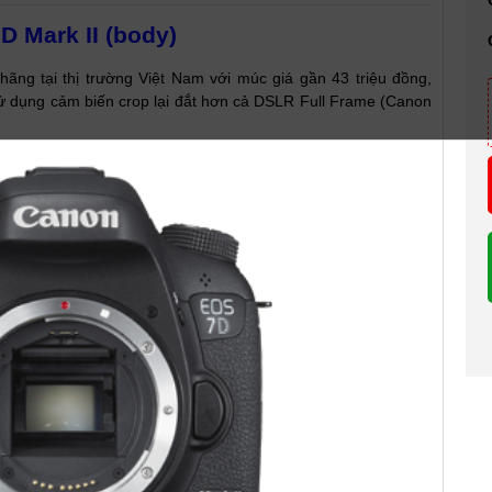
 Mark II (body)
ãng tại thị trường Việt Nam với múc giá gần 43 triệu đồng,
ử dụng cảm biến crop lại đắt hơn cả DSLR Full Frame (Canon