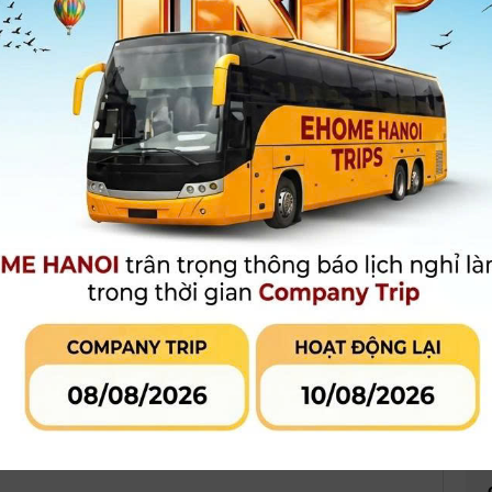
- Tốc độ chụp liên tiếp 10fps
- Hợp kim Magie bền bỉ
Xem thêm
Bảo hành
:
12 tháng
Giá niêm yết:
28.600.000 đ
Liên hệ
Giá khuyến mại:
Ưu đãi và khuyến mãi đặc quyền:
Túi đựng máy + Thẻ 16Gb
 phẩm đang khuyến mại
Đánh giá sản phẩm