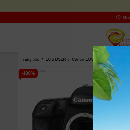
Giờ
Trang chủ
/
EOS DSLR
/
Canon EOS 7D Mark II (body)
Zoom
-100%