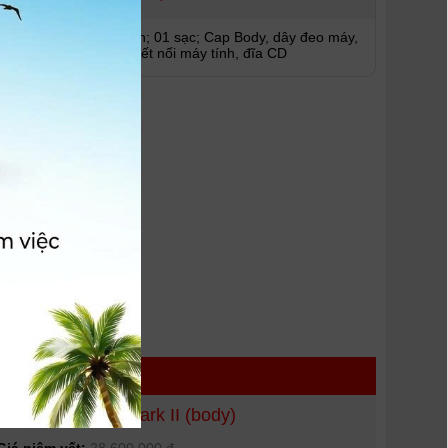
01 pin; 01 sạc; Cap Body, dây đeo máy,
-
cáp kết nối máy tính, đĩa CD
Canon EOS 7D Mark II (body)