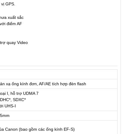
 vị GPS.
hưa xuất sắc
với điểm AF
trợ quay Video
n xạ ống kính đơn, AF/AE tích hợp đèn flash
oại I, hỗ trợ UDMA 7
SDHC*, SDXC*
với UHS-I
 15mm
ủa Canon (bao gồm các ống kính EF-S)