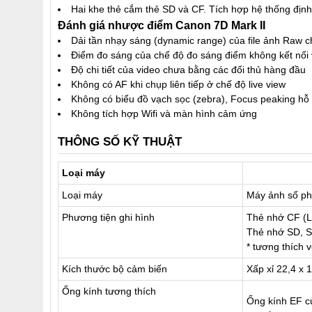
Hai khe thẻ cắm thẻ SD và CF. Tích hợp hệ thống định
Đánh giá nhược điểm Canon 7D Mark II
Dải tần nhạy sáng (dynamic range) của file ảnh Raw c
Điểm đo sáng của chế độ đo sáng điểm không kết nối 
Độ chi tiết của video chưa bằng các đối thủ hàng đầu
Không có AF khi chụp liên tiếp ở chế độ live view
Không có biểu đồ vạch sọc (zebra), Focus peaking hỗ 
Không tích hợp Wifi và màn hình cảm ứng
THÔNG SỐ KỸ THUẬT
Loại máy
Loại máy
Máy ảnh số phả
Phương tiện ghi hình
Thẻ nhớ CF (L
Thẻ nhớ SD, 
* tương thích 
Kích thước bộ cảm biến
Xấp xỉ 22,4 x
Ống kính tương thích
Ống kính EF c