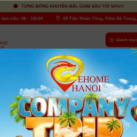
TƯNG BỪNG KHUYẾN MÃI, GIẢM SÂU TỚI 50%!!!
 làm việc: 9h - 18h30
89 Trần Nhân Tông, P.Hai Bà Trưng,
Danh mục
Canon EOS 7D Mark II (body)
Người dùng đánh giá
| Tình trạng:
Hết hàng
- Cảm biến CMOS APS-C 20.2MP
- Bộ xử lý hình ảnh kép DIGIC 6
- Màn hình LCD Clear View II 3" 1.04m-Dot
- Quay phim Full HD 1080p/60 & Movie Servo AF
- 65 điểm lấy nét Cross-Type
- Độ nhạy sáng ISO 1600, mở rộng 51200