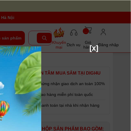
 Hà Nội
...
 sản phẩm
Khuyến
Giỏ
Dịch vụ
Đăng nhập
[x]
mại
hàng
YÊN TÂM MUA SẮM TẠI DIGI4U
Chứng nhận giao dịch an toàn 100%
Giao hàng miễn phí toàn quốc
Thanh toán tại nhà khi nhận hàng
HỘP SẢN PHẨM BAO GỒM: