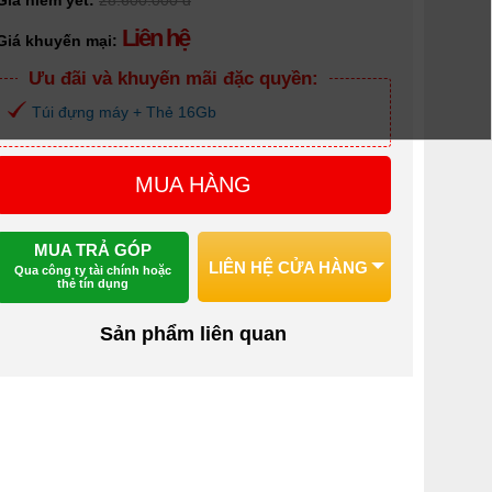
Giá niêm yết:
28.600.000 đ
Liên hệ
Giá khuyến mại:
Ưu đãi và khuyến mãi đặc quyền:
Túi đựng máy + Thẻ 16Gb
MUA HÀNG
MUA TRẢ GÓP
LIÊN HỆ CỬA HÀNG
Qua công ty tài chính hoặc
thẻ tín dụng
Sản phẩm liên quan