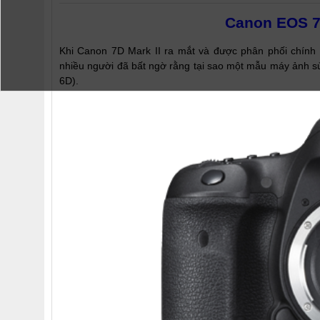
Canon EOS 7D
Khi Canon 7D Mark II ra mắt và được phân phối chính h
nhiều người đã bất ngờ rằng tại sao một mẫu máy ảnh s
6D).