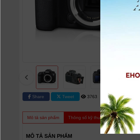
Share
Tweet
3763
0
Mô tả sản phẩm
Thông số kỹ thuật
Video
Sản
MÔ TẢ SẢN PHẨM