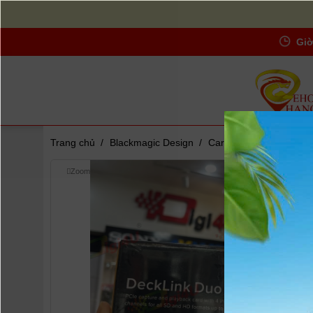
Giờ
Trang chủ
/
Blackmagic Design
/
Card Blackmagic DeckL
Zoom