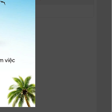
-
0
AT]
 HÀNG