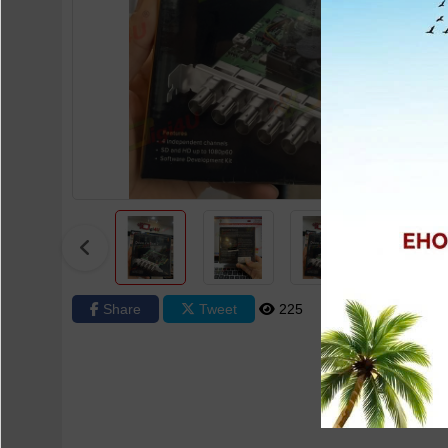
Share
Tweet
225
0