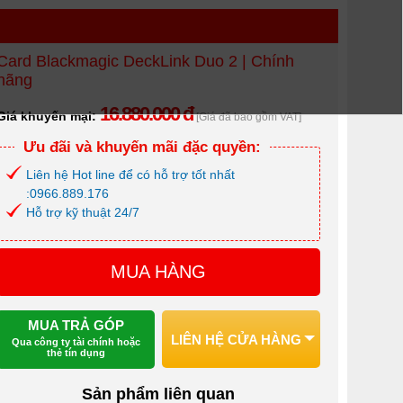
Card Blackmagic DeckLink Duo 2 | Chính
hãng
16.880.000 đ
Giá khuyến mại:
[Giá đã bao gồm VAT]
Ưu đãi và khuyến mãi đặc quyền:
Liên hệ Hot line để có hỗ trợ tốt nhất
:0966.889.176
Hỗ trợ kỹ thuật 24/7
MUA HÀNG
MUA TRẢ GÓP
LIÊN HỆ CỬA HÀNG
Qua công ty tài chính hoặc
thẻ tín dụng
Sản phẩm liên quan