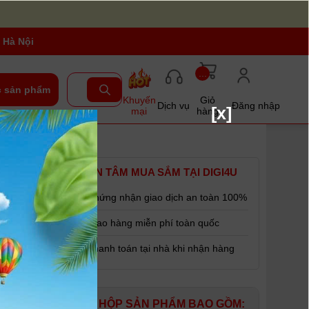
 Hà Nội
...
 sản phẩm
Khuyến
Giỏ
Dịch vụ
Đăng nhập
[x]
mại
hàng
hính
YÊN TÂM MUA SẮM TẠI DIGI4U
Chứng nhận giao dịch an toàn 100%
Giao hàng miễn phí toàn quốc
Thanh toán tại nhà khi nhận hàng
HỘP SẢN PHẨM BAO GỒM: