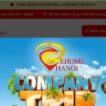
TƯNG BỪNG KHUYẾN MÃI, GIẢM SÂU TỚI 50%!!!
 làm việc: 9h - 18h30
89 Trần Nhân Tông, P.Hai Bà Trưng,
Danh mục
ink Duo 2 | Chính hãng
Card Blackmagic DeckLink Duo 2 | C
hãng
Người dùng đánh giá
| Tình trạng:
Có hàng
● SD/HD/3G-SDI Input/Output
● PCI-E Interface
● 1080p 4:4:4 by Single-Link 3G-SDI
● 10/12-Bit Processing
● Các chuyển đổi Down/Up/Cross