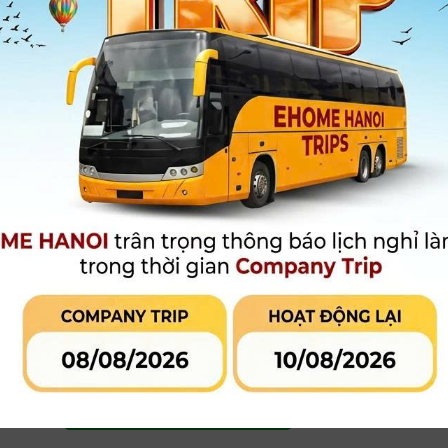
● Tương thích với hệ điều hành Mac OS X, Windows và Linux
Xem thêm
Bảo hành
:
12 tháng
16.880.000 đ
Giá khuyến mại:
[Giá đã bao gồm V
Ưu đãi và khuyến mãi đặc quyền:
Liên hệ Hot line để có hỗ trợ tốt nhất :0966.889.176
Hỗ trợ kỹ thuật 24/7
MUA HÀNG
MUA TRẢ GÓP
LIÊN HỆ CỬA
Qua công ty tài chính hoặc thẻ tín
dụng