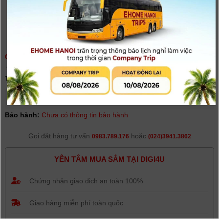
CHÂN ĐẾ FOTOMATE VT-3003
(
0
người đánh giá)
Tình trạng:
Hết hàng
Giá khuyến mại: Liên hệ
[Giá chưa bao gồm VAT]
Bảo hành:
Chưa có thông tin bảo hành
Gọi đặt hàng tư vấn
hoặc
0983.789.176
(024)3941.3862
YÊN TÂM MUA SẮM TẠI DIGI4U
Chứng nhận giao dịch an toàn 100%
Giao hàng miễn phí toàn quốc