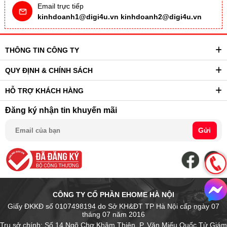
Email trực tiếp
kinhdoanh1@digi4u.vn
kinhdoanh2@digi4u.vn
THÔNG TIN CÔNG TY
QUY ĐỊNH & CHÍNH SÁCH
HỖ TRỢ KHÁCH HÀNG
Đăng ký nhận tin khuyến mãi
Gửi
CÔNG TY CỔ PHẦN EHOME HÀ NỘI
Giấy ĐKKĐ số 0107498194 do Sở KH&ĐT TP Hà Nội cấp ngày 07
tháng 07 năm 2016
Trụ sở chính: Số 14 Ngõ Chợ Khâm Thiên, P. Văn Miếu Quốc Tử Giám