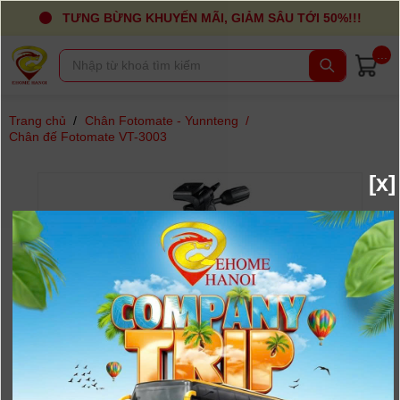
TƯNG BỪNG KHUYẾN MÃI, GIẢM SÂU TỚI 50%!!!
...
Trang chủ
/
Chân Fotomate - Yunnteng
/
Chân đế Fotomate VT-3003
[x]