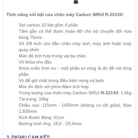
Tính năng nổi bật của chân máy Carbon SIRUI R-2214X:
Sợi carbon 10 lớp gồm 4 phần
Tấm gắn có thể được hoán đổi cho bộ chuyển đổi nửa
bóng 75mm
Vít 3/8 inch cho đầu chân máy ảnh, máy ảnh hoặc máy
quay phim
Mức độ tích hợp trong vai ba chân
Vít khóa cho đầu
Khóa xoắn trơn tru - một phần tư vòng là đủ để nới lỏng
phần
Vỏ để giữ chặt trong điều kiện nóng và lạnh
Móc ổn định với phím Allen tích hợp
Trọng lượng của chân máy Carbon SIRUI
R-2214X
: 1.6kg
Tải trọng: 18kg
Chiều cao: 115mm - 1450mm (không có cột giữa), Max
1,830mm
Kích thước đóng: 51cm
Đường kính ống: 18,6 - 29,4mm
3.
DIGI4U
CAM KẾT: