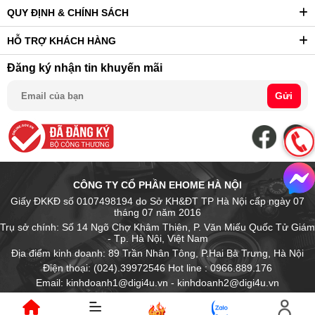
QUY ĐỊNH & CHÍNH SÁCH
HỖ TRỢ KHÁCH HÀNG
Đăng ký nhận tin khuyến mãi
Gửi
CÔNG TY CỔ PHẦN EHOME HÀ NỘI
Giấy ĐKKĐ số 0107498194 do Sở KH&ĐT TP Hà Nội cấp ngày 07
tháng 07 năm 2016
Trụ sở chính: Số 14 Ngõ Chợ Khâm Thiên, P. Văn Miếu Quốc Tử Giám
- Tp. Hà Nội, Việt Nam
Địa điểm kinh doanh: 89 Trần Nhân Tông, P.Hai Bà Trưng, Hà Nội
Điện thoại: (024).39972546 Hot line : 0966.889.176
Email: kinhdoanh1@digi4u.vn - kinhdoanh2@digi4u.vn