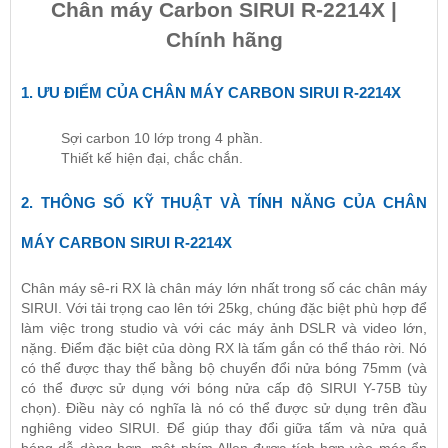
Chân máy Carbon SIRUI R-2214X |
Chính hãng
1. ƯU ĐIỂM CỦA CHÂN MÁY CARBON SIRUI R-2214X
Sợi carbon 10 lớp trong 4 phần.
Thiết kế hiện đại, chắc chắn.
2. THÔNG SỐ KỸ THUẬT VÀ TÍNH NĂNG CỦA CHÂN
MÁY CARBON SIRUI R-2214X
Chân máy sê-ri RX là chân máy lớn nhất trong số các chân máy
SIRUI. Với tải trọng cao lên tới 25kg, chúng đặc biệt phù hợp để
làm việc trong studio và với các máy ảnh DSLR và video lớn,
nặng. Điểm đặc biệt của dòng RX là tấm gắn có thể tháo rời. Nó
có thể được thay thế bằng bộ chuyển đổi nửa bóng 75mm (và
có thể được sử dụng với bóng nửa cấp độ SIRUI Y-75B tùy
chọn). Điều này có nghĩa là nó có thể được sử dụng trên đầu
nghiêng video SIRUI. Để giúp thay đổi giữa tấm và nửa quả
bóng dễ dàng hơn, một phím Allen được tích hợp vào móc ổn