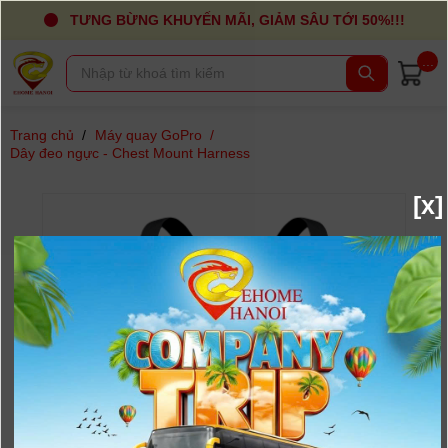
TƯNG BỪNG KHUYẾN MÃI, GIẢM SÂU TỚI 50%!!!
...
Trang chủ
/
Máy quay GoPro
/
Dây đeo ngực - Chest Mount Harness
[x]