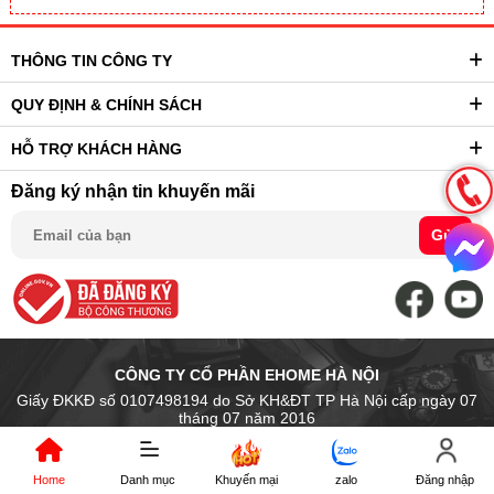
THÔNG TIN CÔNG TY
QUY ĐỊNH & CHÍNH SÁCH
HỖ TRỢ KHÁCH HÀNG
Đăng ký nhận tin khuyến mãi
Gửi
CÔNG TY CỔ PHẦN EHOME HÀ NỘI
Giấy ĐKKĐ số 0107498194 do Sở KH&ĐT TP Hà Nội cấp ngày 07
tháng 07 năm 2016
Trụ sở chính: Số 14 Ngõ Chợ Khâm Thiên, P. Văn Miếu Quốc Tử Giám
- Tp. Hà Nội, Việt Nam
Home
Danh mục
Khuyến mại
zalo
Đăng nhập
Địa điểm kinh doanh: 89 Trần Nhân Tông, P.Hai Bà Trưng, Hà Nội