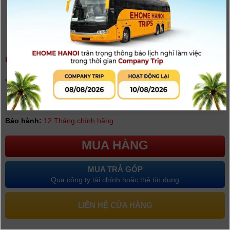
DÂY ĐEO NGỰC - CHEST MOUNT HARNESS
(
0
người đánh giá)
Tình trạng:
Có hàng
Giá khuyến mại: 1.450.000đ
[Giá chưa bao gồm VAT]
Bảo hành:
12 Tháng chính hãng
MUA HÀNG
MUA TRẢ GÓP
Qua công ty tài chính hoặc thẻ tín dụng
LIÊN HỆ CỬA HÀNG