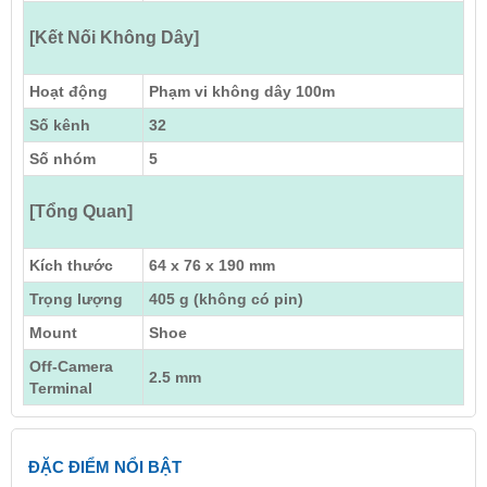
[Kết Nối Không Dây]
Hoạt động
Phạm vi không dây 100m
Số kênh
32
Số nhóm
5
[Tổng Quan]
Kích thước
64 x 76 x 190 mm
Trọng lượng
405 g (không có pin)
Mount
Shoe
Off-Camera
2.5 mm
Terminal
ĐẶC ĐIỂM NỔI BẬT