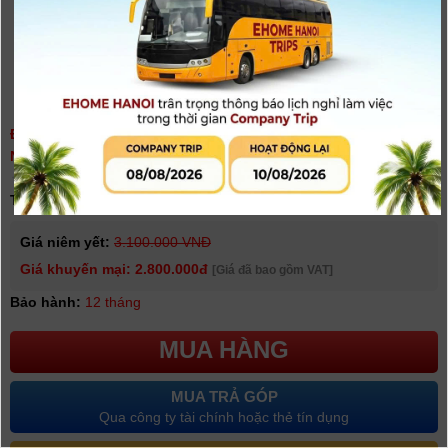
ĐÈN FLASH GODOX TT685II CHO CANON, SONY, FUJIFILM,
NIKON - CHÍNH HÃNG
(
0
người đánh giá)
Tình trạng:
Có hàng
Giá niêm yết:
3.100.000 VNĐ
Giá khuyến mại: 2.800.000đ
[Giá đã bao gồm VAT]
Bảo hành:
12 tháng
MUA HÀNG
MUA TRẢ GÓP
Qua công ty tài chính hoặc thẻ tín dụng