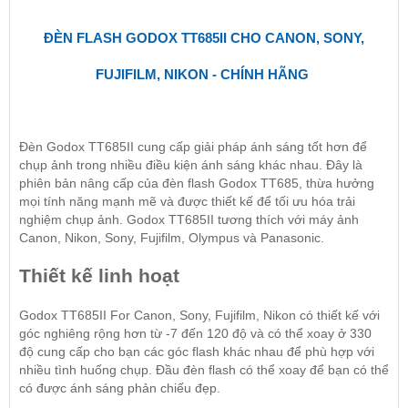
ĐÈN FLASH GODOX TT685II CHO CANON, SONY,
FUJIFILM, NIKON - CHÍNH HÃNG
Đèn Godox TT685II cung cấp giải pháp ánh sáng tốt hơn để
chụp ảnh trong nhiều điều kiện ánh sáng khác nhau. Đây là
phiên bản nâng cấp của đèn flash Godox TT685, thừa hưởng
mọi tính năng mạnh mẽ và được thiết kế để tối ưu hóa trải
nghiệm chụp ảnh. Godox TT685II tương thích với máy ảnh
Canon, Nikon, Sony, Fujifilm, Olympus và Panasonic.
Thiết kế linh hoạt
Godox
TT685II For Canon, Sony, Fujifilm, Nikon có thiết kế với
góc nghiêng rộng hơn từ -7 đến 120 độ và có thể xoay ở 330
độ cung cấp cho bạn các góc flash khác nhau để phù hợp với
nhiều tình huống chụp. Đầu đèn flash có thể xoay để bạn có thể
có được ánh sáng phản chiếu đẹp.