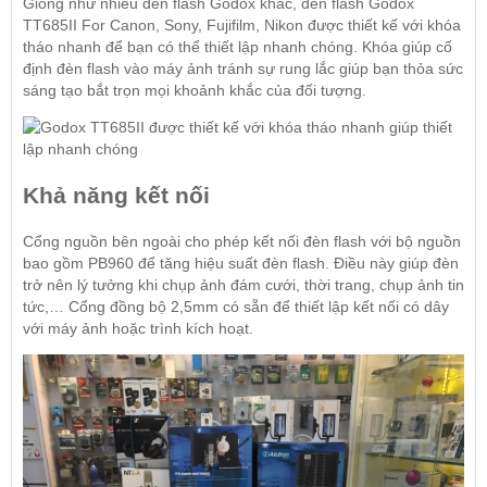
Giống như nhiều đèn flash Godox khác, đèn flash Godox
TT685II For Canon, Sony, Fujifilm, Nikon được thiết kế với khóa
tháo nhanh để bạn có thể thiết lập nhanh chóng. Khóa giúp cố
định đèn flash vào máy ảnh tránh sự rung lắc giúp bạn thỏa sức
sáng tạo bắt trọn mọi khoảnh khắc của đối tượng.
Khả năng kết nối
Cổng nguồn bên ngoài cho phép kết nối đèn flash với bộ nguồn
bao gồm PB960 để tăng hiệu suất đèn flash. Điều này giúp đèn
trở nên lý tưởng khi chụp ảnh đám cưới, thời trang, chụp ảnh tin
tức,… Cổng đồng bộ 2,5mm có sẵn để thiết lập kết nối có dây
với máy ảnh hoặc trình kích hoạt.