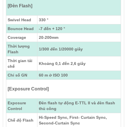
[Đèn Flash]
Swivel Head
330 °
Bounce Head
-7 đến + 120 °
Coverage
20-200mm
Thời lượng
1/300 đến 1/20000 giây
Flash
Thời gian tái
Khoảng 0,1 đến 2,6 giây
chế
Chỉ số GN
60 m ở ISO 100
[Exposure Control]
Exposure
Đèn flash tự động E-TTL II và đèn flash
Control
thủ công
Hi-Speed Sync, First- Curtain Sync,
Chế độ Flash
Second-Curtain Sync