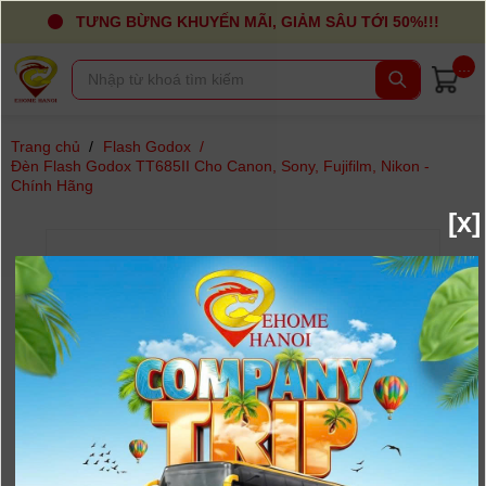
TƯNG BỪNG KHUYẾN MÃI, GIẢM SÂU TỚI 50%!!!
...
Trang chủ
/
Flash Godox
/
Đèn Flash Godox TT685II Cho Canon, Sony, Fujifilm, Nikon -
Chính Hãng
[x]