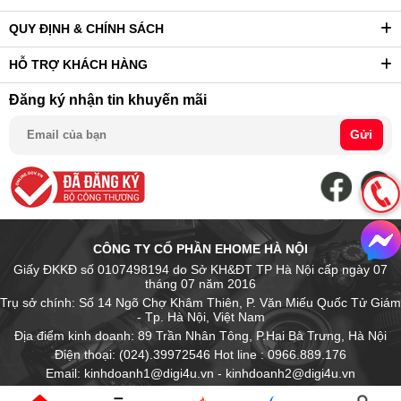
QUY ĐỊNH & CHÍNH SÁCH
HỖ TRỢ KHÁCH HÀNG
Đăng ký nhận tin khuyến mãi
Gửi
CÔNG TY CỔ PHẦN EHOME HÀ NỘI
Giấy ĐKKĐ số 0107498194 do Sở KH&ĐT TP Hà Nội cấp ngày 07
tháng 07 năm 2016
Trụ sở chính: Số 14 Ngõ Chợ Khâm Thiên, P. Văn Miếu Quốc Tử Giám
- Tp. Hà Nội, Việt Nam
Địa điểm kinh doanh: 89 Trần Nhân Tông, P.Hai Bà Trưng, Hà Nội
Điện thoại: (024).39972546 Hot line : 0966.889.176
Email: kinhdoanh1@digi4u.vn - kinhdoanh2@digi4u.vn