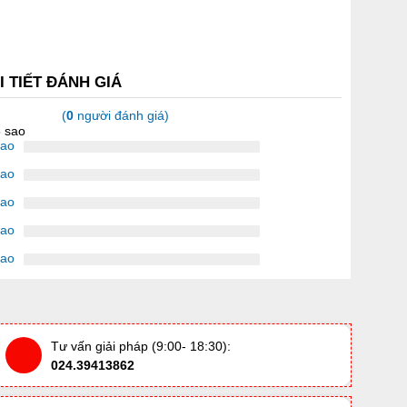
I TIẾT ĐÁNH GIÁ
(
0
người đánh giá)
5 sao
sao
sao
sao
sao
sao
Tư vấn giải pháp (9:00- 18:30):
024.39413862