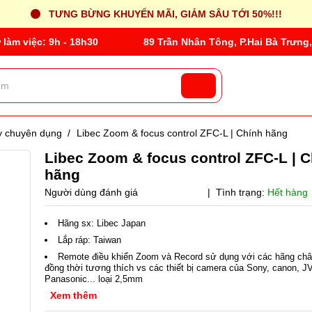
TƯNG BỪNG KHUYẾN MÃI, GIẢM SÂU TỚI 50%!!!
 làm việc: 9h - 18h30
89 Trần Nhân Tông, P.Hai Bà Trưng,
ly chuyên dụng
/
Libec Zoom & focus control ZFC-L | Chính hãng
Libec Zoom & focus control ZFC-L | 
hãng
Người dùng đánh giá
| Tình trạng:
Hết hàng
Hãng sx: Libec Japan
Lắp ráp: Taiwan
Remote điều khiển Zoom và Record sử dụng với các hãng ch
đồng thời tương thích vs các thiết bị camera của Sony, canon, J
Panasonic... loại 2,5mm
Xem thêm