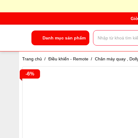
Giờ
Danh mục sản phẩm
Trang chủ
/
Điều khiển - Remote
/
Chân máy quay , Dol
-6%