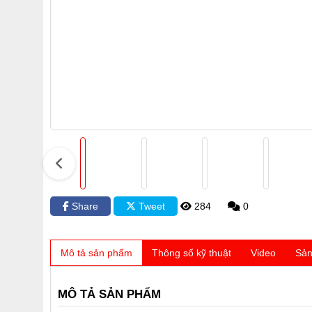
Share
Tweet
284
0
Mô tả sản phẩm
Thông số kỹ thuật
Video
Sản
MÔ TẢ SẢN PHẨM