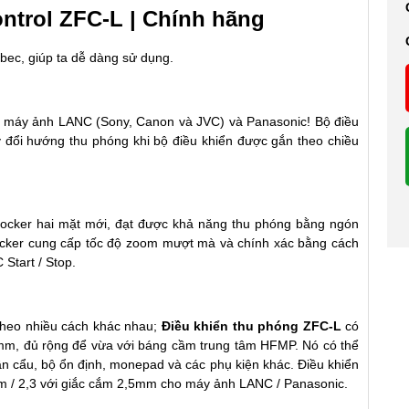
ntrol ZFC-L | Chính hãng
ibec, giúp ta dễ dàng sử dụng.
ho máy ảnh LANC (Sony, Canon và JVC) và Panasonic! Bộ điều
 đổi hướng thu phóng khi bộ điều khiển được gắn theo chiều
 Rocker hai mặt mới, đạt được khả năng thu phóng bằng ngón
ocker cung cấp tốc độ zoom mượt mà và chính xác bằng cách
Start / Stop.
 theo nhiều cách khác nhau;
Điều khiển thu phóng ZFC-L
có
5mm, đủ rộng để vừa với báng cầm trung tâm HFMP. Nó có thể
n cẩu, bộ ổn định, monepad và các phụ kiện khác. Điều khiển
7m / 2,3 với giắc cắm 2,5mm cho máy ảnh LANC / Panasonic.