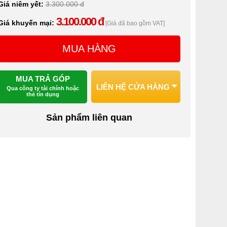
Giá niêm yết:
3.300.000 đ
3.100.000 đ
Giá khuyến mại:
[Giá đã bao gồm VAT]
MUA HÀNG
MUA TRẢ GÓP
LIÊN HỆ CỬA HÀNG
Qua công ty tài chính hoặc
thẻ tín dụng
Sản phẩm liên quan