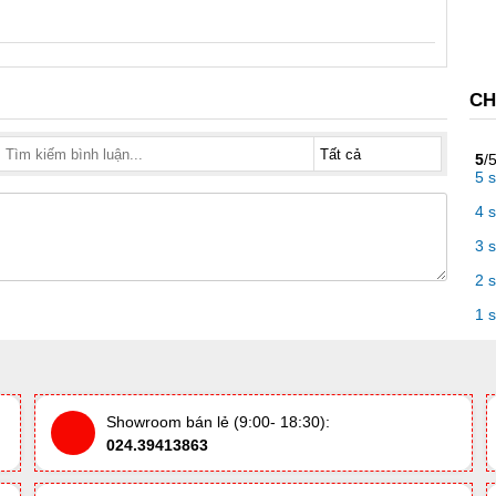
CH
5
/
5 
4 
3 
2 
1 
Showroom bán lẻ (9:00- 18:30):
024.39413863