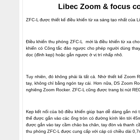
Libec Zoom & focus co
ZFC-L được thiết kế điều khiển từ xa sáng tạo nhất của L
Điều khiển thu phóng ZFC-L mới là điều khiển từ xa c
khiển có Công tắc đảo ngược cho phép người dùng thay
dọc (đỉnh kẹp) hoặc gắn ngược ở vị trí nhấp nhô.
Tuy nhiên, đó không phải là tất cả. Nhờ thiết kế Zoom
tay, không chỉ bằng ngón tay cái. Hơn nữa, DS Zoom R
nghiêng Zoom Rocker. ZFC-L cũng được trang bị nút REC 
Kẹp kết nối của bộ điều khiển giúp bạn dễ dàng gắn nó
thể được gắn vào các ống tròn có đường kính lên tới 4
được gắn vào tay cầm chảo ba chân, tay đòn và thanh cầ
thu phóng ZFC-L được cung cấp với cáp có chiều dài 0,