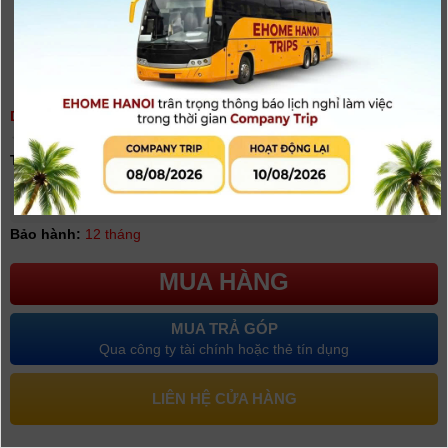
DJI FLIP ( DJI RC-N3 ) - CHÍNH HÃNG
(
0
người đánh giá)
Tình trạng:
Có hàng
Giá khuyến mại: 9.960.000đ
Bảo hành:
12 tháng
MUA HÀNG
MUA TRẢ GÓP
Qua công ty tài chính hoặc thẻ tín dụng
LIÊN HỆ CỬA HÀNG