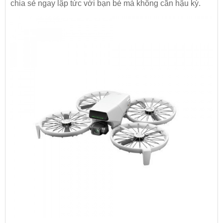
chia sẻ ngay lập tức với bạn bè mà không cần hậu kỳ.