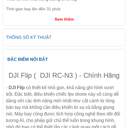
Thời gian bay lên đến 31 phút
Xem thêm
THÔNG SỐ KỸ THUẬT
ĐẶC ĐIỂM NỔI BẬT
DJI Flip ( DJI RC-N3 ) - Chính Hãng
-
DJI Flip
có thiết kế nhỏ gọn, khả năng ghi hình vượt
trội. Đặc biệt, điều khiển chiếc fpv drone này vô cùng dễ
dàng với các tính năng mới nhất như cất cánh từ lòng
bàn tay mà không cần điều khiển từ xa và bằng giọng
nói. Máy bay cũng được tích hợp công nghệ theo dõi đối
tượng AI, cho phép giữ chủ thể luôn trong khung hình,
nhờ đó bạn có thể thiết lập các cảnh quay một cách dễ