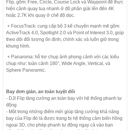
Flip, gồm: Free, Circle, Course Lock và Waypoint để thực
hiện cảnh quay tua nhanh ở độ phân giải lên đến 4K
hoặc 2.7K khi quay ở chế độ dọc.
+ FocusTrack: cung cấp bộ 3 kể chuyện mạnh mẽ gồm
ActiveTrack 4.0, Spotlight 2.0 và Point of Interest 3.0, giúp
theo dõi đối tượng ổn định, chính xác và luôn giữ trong
khung hình.
+ Panaroma: hỗ trợ chụp ảnh phong cảnh với các kiểu
chụp như: toàn cảnh 180°, Wide Angle, Vertical, và
Sphere Panoramic.
Bay đơn giản, an toàn tuyệt đối
- DJI Flip tăng cường an toàn bay với hệ thống phanh tự
động
- Một trong những điểm mới giúp tăng cường khả năng
bay của Flip đó là được trang bị hệ thống cảm biến hồng
ngoại 3D, cho phép phanh tự động ngay cả vào ban