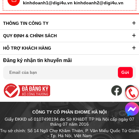
kinhdoanh1@digi4u.vn
kinhdoanh2@digi4u.vn
THÔNG TIN CÔNG TY
QUY ĐỊNH & CHÍNH SÁCH
HỖ TRỢ KHÁCH HÀNG
Đăng ký nhận tin khuyến mãi
Gửi
CÔNG TY CỔ PHẦN EHOME HÀ NỘI
Giấy ĐKKĐ số 0107498194 do Sở KH&ĐT TP Hà Nội cấp ngày 07
tháng 07 năm 2016
Trụ sở chính: Số 14 Ngõ Chợ Khâm Thiên, P. Văn Miếu Quốc Tử Giám
- Tp. Hà Nội, Việt Nam