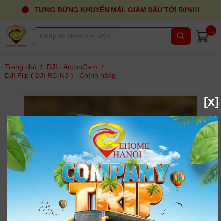
TƯNG BỪNG KHUYẾN MÃI, GIẢM SÂU TỚI 50%!!!
...
Trang chủ
/
DJI - ActionCam
/
DJI Flip ( DJI RC-N3 ) - Chính hãng
[x]