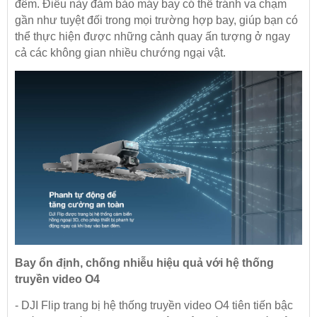
đêm. Điều này đảm bảo máy bay có thể tránh va chạm
gần như tuyệt đối trong mọi trường hợp bay, giúp bạn có
thể thực hiện được những cảnh quay ấn tượng ở ngay
cả các không gian nhiều chướng ngại vật.
Bay ổn định, chống nhiễu hiệu quả với hệ thống
truyền video O4
- DJI Flip trang bị hệ thống truyền video O4 tiên tiến bậc