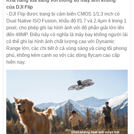
Khả năng tỏa sáng với thông số máy ảnh khủng
của DJI Flip
- DJI Flip được trang bị cảm biến CMOS 1/1.3 inch có
Dual Native ISO Fusion, khẩu độ f/1.7 và 2.4μm 4 trong 1
pixel, cho phép ghi lại hình ảnh với độ phân giải lớn lên
đến 48MP. Điều này có nghĩa là máy bay không người lái
có thể ghi lại hình ảnh chất lượng cao với Dynamic
Range lớn, các chi tiết ở cả vùng sáng và cùng tối phong
phú, không kém cạnh so với các dòng flycam cao cấp
hiện nay.