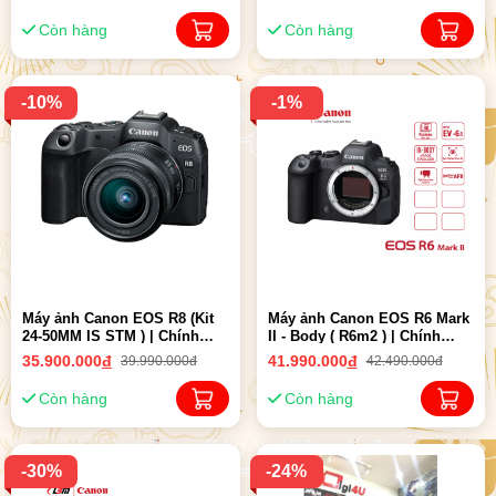
Còn hàng
Còn hàng
-10%
-1%
Máy ảnh Canon EOS R8 (Kit
Máy ảnh Canon EOS R6 Mark
24-50MM IS STM ) | Chính
II - Body ( R6m2 ) | Chính
hãng LBM
hãng LBM
35.900.000
đ
41.990.000
đ
39.990.000đ
42.490.000đ
Còn hàng
Còn hàng
-30%
-24%