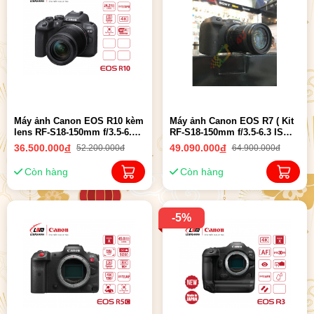
Máy ảnh Canon EOS R10 kèm
Máy ảnh Canon EOS R7 ( Kit
lens RF-S18-150mm f/3.5-6.3
RF-S18-150mm f/3.5-6.3 IS
IS STM | Chính hãng
STM ) | Chính Hãng LBM
36.500.000
đ
49.090.000
đ
52.200.000đ
64.900.000đ
Còn hàng
Còn hàng
-5%