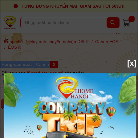
TƯNG BỪNG KHUYẾN MÃI, GIẢM SÂU TỚI 50%!!!
...
Trang chủ
/
Máy ảnh chuyên nghiệp DSLR
/
Canon EOS
/
EOS R
[x]
x
Hãng sản xuất :
Canon
Đã lọc được
{$product_count}
sản phẩm
Hãng
Giá
Sắp xếp
-2%