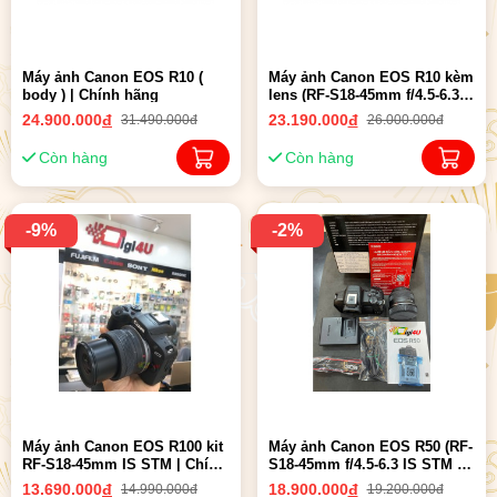
Máy ảnh Canon EOS R10 (
Máy ảnh Canon EOS R10 kèm
body ) | Chính hãng
lens (RF-S18-45mm f/4.5-6.3
IS STM) | Chính hãng
24.900.000
đ
23.190.000
đ
31.490.000đ
26.000.000đ
Còn hàng
Còn hàng
-9%
-2%
Máy ảnh Canon EOS R100 kit
Máy ảnh Canon EOS R50 (RF-
RF-S18-45mm IS STM | Chính
S18-45mm f/4.5-6.3 IS STM ) |
hãng
Chính hãng
13.690.000
đ
18.900.000
đ
14.990.000đ
19.200.000đ