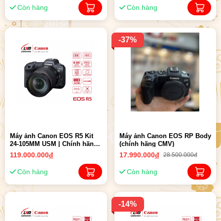
Còn hàng
Còn hàng
-37%
Máy ảnh Canon EOS R5 Kit
Máy ảnh Canon EOS RP Body
24-105MM USM | Chính hãng
(chính hãng CMV)
LBM
119.000.000
đ
17.990.000
đ
28.500.000đ
Còn hàng
Còn hàng
-14%