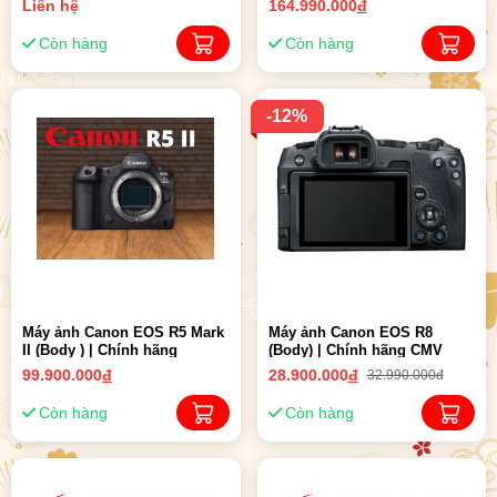
Liên hệ
164.990.000
đ
Còn hàng
Còn hàng
-12%
Máy ảnh Canon EOS R5 Mark
Máy ảnh Canon EOS R8
II (Body ) | Chính hãng
(Body) | Chính hãng CMV
99.900.000
đ
28.900.000
đ
32.990.000đ
Còn hàng
Còn hàng