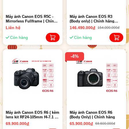
Máy ảnh Canon EOS R5C -
Máy ảnh Canon EOS R3
Mirrorless Fullframe | Chính
(Body only) | Chính hãng
hãng LBM
LBM
Liên hệ
146.490.000
đ
154.000.000đ
Còn hàng
Còn hàng
-4%
Máy ảnh Canon EOS R6 ( kèm
Máy ảnh Canon EOS R6
lens kit RF24-105mm f4-7.1 IS
(Body Only) | Chính hãng
STM)
69.900.000
đ
65.900.000
đ
68.600.000đ