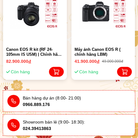
Canon EOS R kit (RF 24-
Máy ảnh Canon EOS R (
105mm IS USM) | Chính hãng
chính hãng LBM)
LBM
82.900.000
đ
41.900.000
đ
49.000.000đ
Còn hàng
Còn hàng
Bán hàng dự án (8:00- 21:00)
0966.889.176
Showroom bán lẻ (9:00- 18:30):
024.39413863