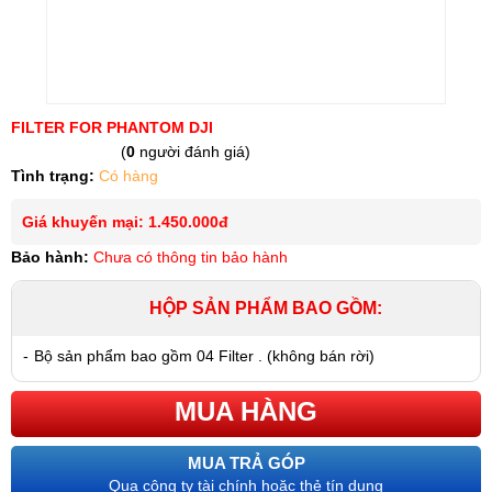
FILTER FOR PHANTOM DJI
(
0
người đánh giá)
Tình trạng:
Có hàng
Giá khuyến mại: 1.450.000đ
Bảo hành:
Chưa có thông tin bảo hành
HỘP SẢN PHẨM BAO GỒM:
-
Bộ sản phẩm bao gồm 04 Filter . (không bán rời)
MUA HÀNG
MUA TRẢ GÓP
Qua công ty tài chính hoặc thẻ tín dụng