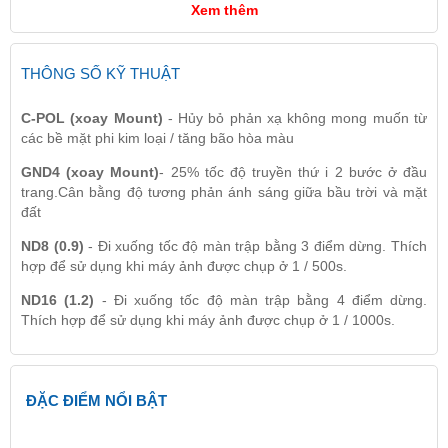
Xem thêm
THÔNG SỐ KỸ THUẬT
C-POL (xoay Mount)
- Hủy bỏ phản xạ không mong muốn từ
các bề mặt phi kim loại / tăng bão hòa màu
GND4 (xoay Mount)
- 25% tốc độ truyền thứ i 2 bước ở đầu
trang.Cân bằng độ tương phản ánh sáng giữa bầu trời và mặt
đất
ND8 (0.9)
- Đi xuống tốc độ màn trập bằng 3 điểm dừng. Thích
hợp để sử dụng khi máy ảnh được chụp ở 1 / 500s.
ND16 (1.2)
- Đi xuống tốc độ màn trập bằng 4 điểm dừng.
Thích hợp để sử dụng khi máy ảnh được chụp ở 1 / 1000s.
ĐẶC ĐIỂM NỔI BẬT