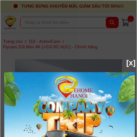
TƯNG BỪNG KHUYẾN MÃI, GIẢM SÂU TỚI 50%!!!
...
Trang chủ
/
DJI - ActionCam
/
Flycam DJI Mini 4K (+DJI RC-N1C) - Chính hãng
[x]