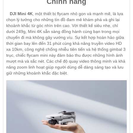
Chính hãng
DJI Mini 4K
, một thiết bị flycam nhỏ gọn và mạnh mẽ, là lựa
chọn lý tưởng cho những tín đồ đam mê khám phá và ghi lại
khoảnh khắc từ góc nhìn trên cao. Với thiết kế siêu nhẹ, chỉ
dưới 249g, Mini 4K sẵn sàng đồng hành cùng bạn trong mọi
chuyến đi mà không gây vướng víu. Sự kết hợp hoàn hảo giữa
thời gian bay lên đến 31 phút cùng khả năng truyền video HD
xa 10km, công nghệ chống nhiễu tiên tiến và hệ thống gimbal 3
trục, chiếc flycam mini này đảm bảo thu được những hình ảnh
mượt mà và sắc nét. Các chế độ quay video thông minh và khả
năng zoom linh hoạt giúp người dùng dễ dàng sáng tạo và lưu
giữ những khoảnh khắc đặc biệt.