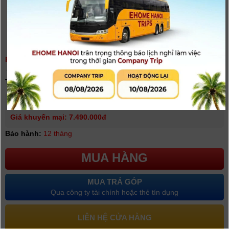
FLYCAM DJI MINI 4K (+DJI RC-N1C) - CHÍNH HÃNG
(
0
người đánh giá)
Tình trạng:
Có hàng
Giá niêm yết:
7.990.000 VNĐ
Giá khuyến mại: 7.490.000đ
Bảo hành:
12 tháng
MUA HÀNG
MUA TRẢ GÓP
Qua công ty tài chính hoặc thẻ tín dụng
LIÊN HỆ CỬA HÀNG