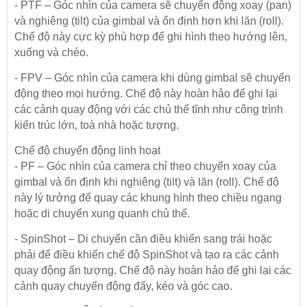
- PTF – Góc nhìn của camera sẽ chuyển động xoay (pan)
và nghiêng (tilt) của gimbal và ổn định hơn khi lăn (roll).
Chế độ này cực kỳ phù hợp để ghi hình theo hướng lên,
xuống và chéo.
- FPV – Góc nhìn của camera khi dùng gimbal sẽ chuyển
động theo mọi hướng. Chế độ này hoàn hảo để ghi lại
các cảnh quay động với các chủ thể tĩnh như công trình
kiến trúc lớn, toà nhà hoặc tượng.
Chế độ chuyển động linh hoạt
- PF – Góc nhìn của camera chỉ theo chuyển xoay của
gimbal và ổn định khi nghiêng (tilt) và lăn (roll). Chế độ
này lý tưởng để quay các khung hình theo chiều ngang
hoặc di chuyển xung quanh chủ thể.
- SpinShot – Di chuyển cần điều khiển sang trái hoặc
phải để điều khiển chế độ SpinShot và tạo ra các cảnh
quay động ấn tượng. Chế độ này hoàn hảo để ghi lại các
cảnh quay chuyển động đẩy, kéo và góc cao.