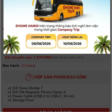
GIMBAL DJI OSMO MOBILE 7 - CHÍNH HÃNG
(
0
người đánh giá)
Tình trạng:
Có hàng
Giá niêm yết:
1.990.000 VNĐ
Giá khuyến mại: 1.570.000đ
[Giá đã bao gồm VAT]
Bảo hành:
12 tháng
HỘP SẢN PHẨM BAO GỒM:
-
x1 DJI Osmo Mobile 7
x1 DJI OM Magnetic Phone Clamp 4
x1 Power Cable (USB-C to USB-C, 50 cm)
x1 Storage Pouc