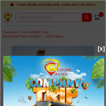
TƯNG BỪNG KHUYẾN MÃI, GIẢM SÂU TỚI 50%!!!
...
Trang chủ
/
Gimbal điện thoại
/
Gimbal DJI Osmo Mobile 7 - Chính hãng
[x]