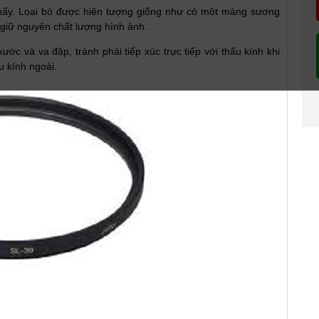
thấy. Loại bỏ được hiện tượng giống như có một màng sương
 giữ nguyên chất lượng hình ảnh.
ước và va đập, tránh phải tiếp xúc trực tiếp với thấu kính khi
u kính ngoài.