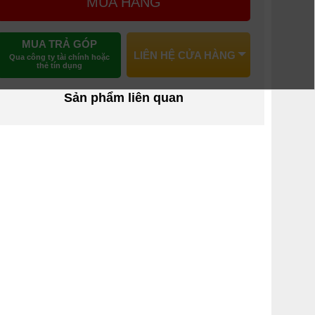
MUA HÀNG
MUA TRẢ GÓP
LIÊN HỆ CỬA HÀNG
Qua công ty tài chính hoặc
thẻ tín dụng
Sản phẩm liên quan