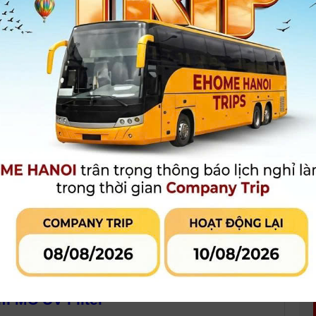
Bảo hành
:
Chưa có thông tin bảo hành
80.000 đ
Giá khuyến mại:
[Giá chưa bao gồm VAT]
MUA HÀNG
MUA TRẢ GÓP
LIÊN HỆ CỬA
Qua công ty tài chính hoặc thẻ tín
dụng
 phẩm đang khuyến mại
Đánh giá sản phẩm
 MC UV Filter