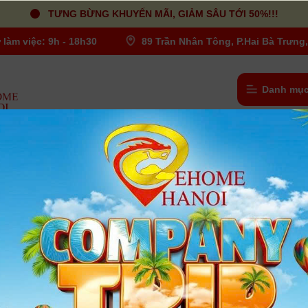
TƯNG BỪNG KHUYẾN MÃI, GIẢM SÂU TỚI 50%!!!
 làm việc: 9h - 18h30
89 Trần Nhân Tông, P.Hai Bà Trưng,
Danh mục
ter
Kenko 46mm MC UV Filter
Người dùng đánh giá
| Tình trạng:
Có hàng
Kenko 46mm MC UV Filter
Kính UV - Hấp thụ bước sóng UV
Bề mặt đa lớp - giúp ngăn ngừa bùng phát và bóng ma
Slim Frame - lý tưởng để sử dụng trên các ống kính góc rộng.
Tối ưu hóa cho máy ảnh kỹ thuật số
Xem thêm