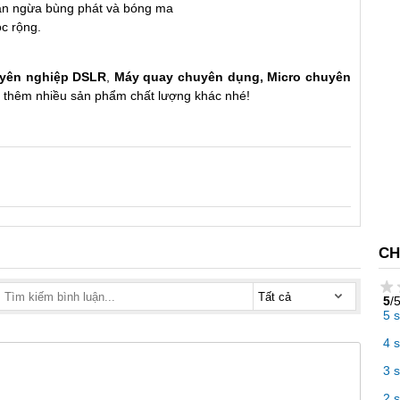
găn ngừa bùng phát và bóng ma
óc rộng.
yên nghiệp DSLR
,
Máy quay chuyên dụng
,
Micro chuyên
t thêm nhiều sản phẩm chất lượng khác nhé!
CH
5
/
5 
4 
3 
2 