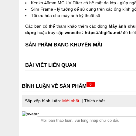
Kenko 46mm MC UV Filter có bề mặt đa lớp - giúp n
Slim Frame - lý tưởng để sử dụng trên các ống kính g
Tối ưu hóa cho máy ảnh kỹ thuật số.
Các bạn có thể tham khảo thêm các dòng
Máy ảnh chu
dụng
hoặc truy cập
website :
https://digi4u.net/
để biế
SẢN PHẨM ĐANG KHUYẾN MÃI
BÀI VIẾT LIÊN QUAN
0
BÌNH LUẬN VỀ SẢN PHẨM
Sắp xếp bình luận:
Mới nhất
|
Thích nhất