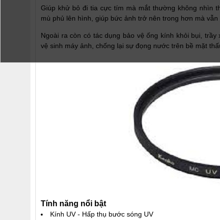
Giúp khử bỏ đi tia cực tím mà mắt thường không nhìn 
mù phủ lên hình, giúp bức ảnh trở nên trong hơn mà vẫn
Ngoài ra còn có tác dụng bảo vệ ống kính khỏi bụi, trầy x
vệ sinh máy ảnh, chống lại sự đọng nước trên bề mặt thấ
Tính năng nổi bật
Kính UV - Hấp thụ bước sóng UV