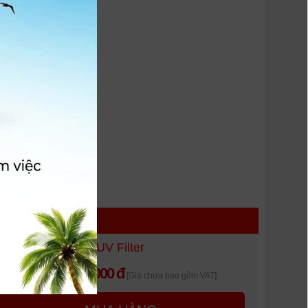
 HÀNG
Kenko 46mm MC UV Filter
80.000 đ
Giá khuyến mại:
[Giá chưa bao gồm VAT]