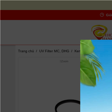
Giờ
Trang chủ
/
UV Filter MC, DHG
/
Kenko 46mm MC UV Fil
Zoom