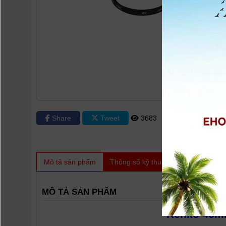
Share
Tweet
3683
0
Mô tả sản phẩm
Thông số kỹ thuật
Video
Sản
MÔ TẢ SẢN PHẨM
Kenko 46mm