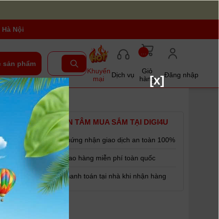
 Hà Nội
...
 sản phẩm
Khuyến
Giỏ
Dịch vụ
Đăng nhập
[x]
mại
hàng
YÊN TÂM MUA SẮM TẠI DIGI4U
Chứng nhận giao dịch an toàn 100%
Giao hàng miễn phí toàn quốc
Thanh toán tại nhà khi nhận hàng