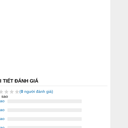
I TIẾT ĐÁNH GIÁ
(
0
người đánh giá)
5 sao
sao
sao
sao
sao