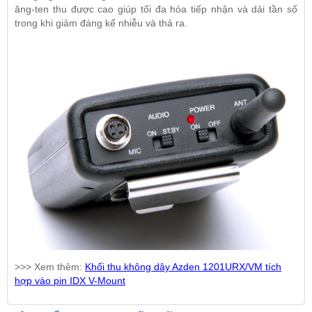
ăng-ten thu được cao giúp tối đa hóa tiếp nhận và dải tần số
trong khi giảm đáng kể nhiễu và thả ra.
>>> Xem thêm:
Khối thu không dây Azden 1201URX/VM tích
hợp vào pin IDX V-Mount