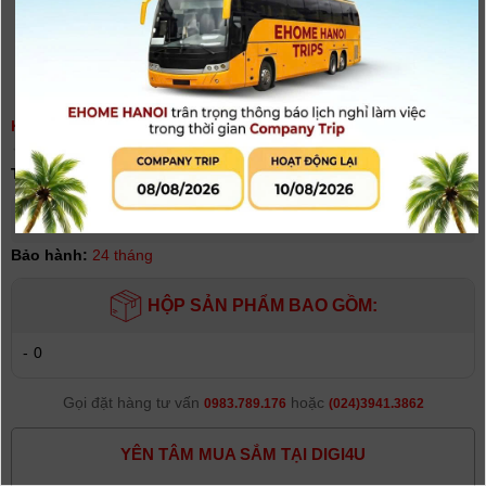
KHỐI PHÁT KHÔNG DÂY CÀI LƯNG AZDEN 1201BT
(
0
người đánh giá)
Tình trạng:
Hết hàng
Giá khuyến mại: 5.790.000đ
[Giá đã bao gồm VAT]
Bảo hành:
24 tháng
HỘP SẢN PHẨM BAO GỒM:
-
0
Gọi đặt hàng tư vấn
hoặc
0983.789.176
(024)3941.3862
YÊN TÂM MUA SẮM TẠI DIGI4U