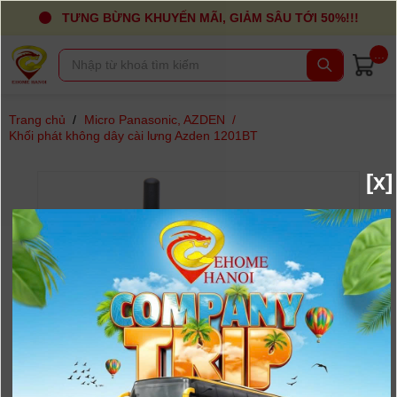
TƯNG BỪNG KHUYẾN MÃI, GIẢM SÂU TỚI 50%!!!
...
Trang chủ
/
Micro Panasonic, AZDEN
/
Khối phát không dây cài lưng Azden 1201BT
[x]