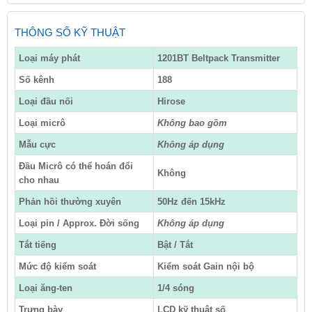
THÔNG SỐ KỸ THUẬT
Loại máy phát
1201BT Beltpack Transmitter
Số kênh
188
Loại đầu nối
Hirose
Loại micrô
Không bao gồm
Mẫu cực
Không áp dụng
Đầu Micrô có thể hoán đổi
Không
cho nhau
Phản hồi thường xuyên
50Hz đến 15kHz
Loại pin / Approx. Đời sống
Không áp dụng
Tắt tiếng
Bật / Tắt
Mức độ kiểm soát
Kiểm soát Gain nội bộ
Loại ăng-ten
1/4 sóng
Trưng bày
LCD kỹ thuật số