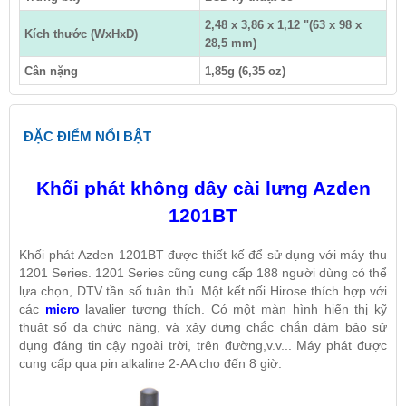
2,48 x 3,86 x 1,12 "(63 x 98 x
Kích thước (WxHxD)
28,5 mm)
Cân nặng
1,85g (6,35 oz)
ĐẶC ĐIỂM NỔI BẬT
Khối phát không dây cài lưng Azden
1201BT
Khối phát Azden 1201BT
được thiết kế để sử dụng với máy thu
1201 Series. 1201 Series cũng cung cấp 188 người dùng có thể
lựa chọn, DTV tần số tuân thủ. Một kết nối Hirose thích hợp với
các
micro
lavalier tương thích. Có một màn hình hiển thị kỹ
thuật số đa chức năng, và xây dựng chắc chắn đảm bảo sử
dụng đáng tin cậy ngoài trời, trên đường,v.v... Máy phát được
cung cấp qua pin alkaline 2-AA cho đến 8 giờ.