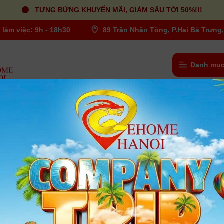
TƯNG BỪNG KHUYẾN MÃI, GIẢM SÂU TỚI 50%!!!
 làm việc: 9h - 18h30
89 Trần Nhân Tông, P.Hai Bà Trưng,
Danh mục
lọc Haida M15 Filter Holder Adapter Ring For Olympus M.Zuiko 7-14
Vòng tiếp hợp giá đỡ bộ lọc Haida M15
Holder Adapter Ring For Olympus M.Z
14mm PRO Lens HD4335 | Chính hãn
Người dùng đánh giá
| Tình trạng:
Có hàng
- Vòng Tiếp hợp Giá đỡ Bộ lọc này của Haida được thiết kế đ
dụng Giá đỡ Bộ lọc Haida M15 trên ống kính Olympus M.Zuiko Dig
14mm f / 2.8 PRO.-
Xem thêm