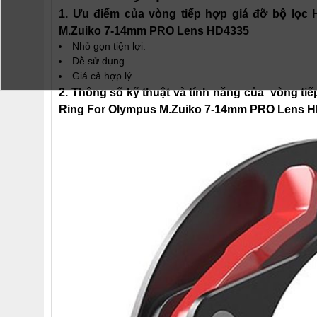
1. Ưu điểm của vòng tiếp hợp giá đỡ bộ lọc 
M.Zuiko 7-14mm PRO Lens HD4335
Nhỏ gọn tiện lợi.
Dễ sử dụng.
Giá cả hợp lý .
2. Thông số kỹ thuật và tính năng của vòng tiế
Ring For Olympus M.Zuiko 7-14mm PRO Lens 