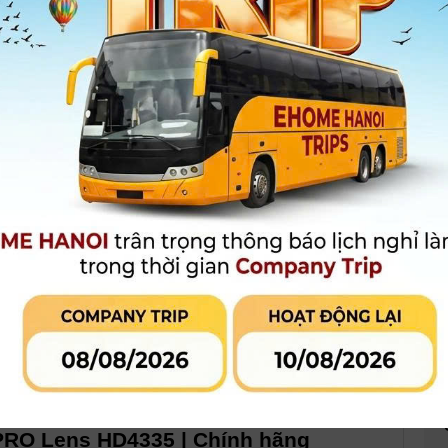
Bảo hành
:
Chưa có thông tin bảo hành
2.400.000 đ
Giá khuyến mại:
MUA HÀNG
MUA TRẢ GÓP
LIÊN HỆ CỬA
Qua công ty tài chính hoặc thẻ tín
dụng
 phẩm đang khuyến mại
Đánh giá sản phẩm
a M15 Filter Holder Adapter Ring For
RO Lens HD4335 | Chính hãng