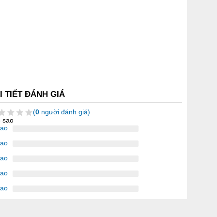
I TIẾT ĐÁNH GIÁ
(
0
người đánh giá)
5 sao
sao
sao
sao
sao
sao