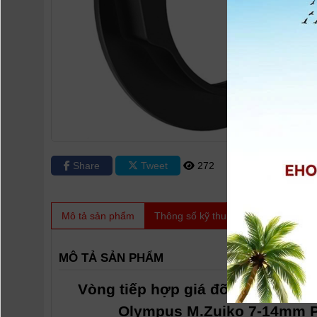
Share
Tweet
272
0
Mô tả sản phẩm
Thông số kỹ thuật
Video
Sản
MÔ TẢ SẢN PHẨM
Vòng tiếp hợp giá đỡ bộ lọc Haid
Olympus M.Zuiko 7-14mm P