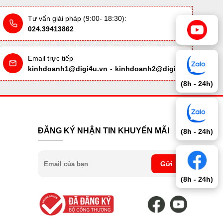
Tư vấn giải pháp (9:00- 18:30):
024.39413862
Email trực tiếp
kinhdoanh1@digi4u.vn
-
kinhdoanh2@digi4u.vn
(8h - 24h)
ĐĂNG KÝ NHẬN TIN KHUYẾN MÃI
(8h - 24h)
Gửi
(8h - 24h)