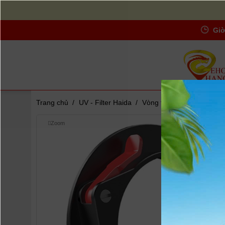
Giờ
Trang chủ
/
UV - Filter Haida
/
Vòng tiếp hợp giá đỡ bộ 
Zoom