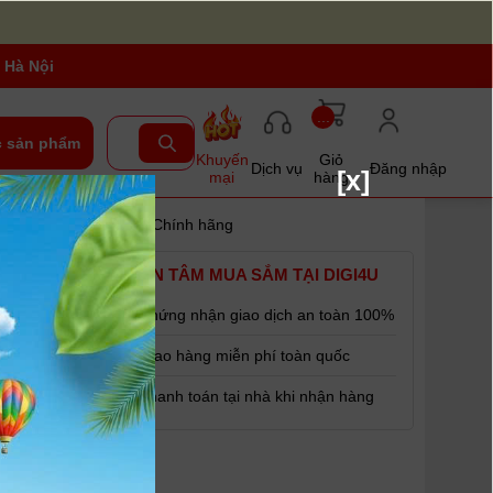
 Hà Nội
...
 sản phẩm
Khuyến
Giỏ
Dịch vụ
Đăng nhập
[x]
mại
hàng
mm PRO Lens HD4335 | Chính hãng
 Filter
YÊN TÂM MUA SẮM TẠI DIGI4U
uiko 7-
g
Chứng nhận giao dịch an toàn 100%
Giao hàng miễn phí toàn quốc
ể cho phép sử
Thanh toán tại nhà khi nhận hàng
ital ED 7-