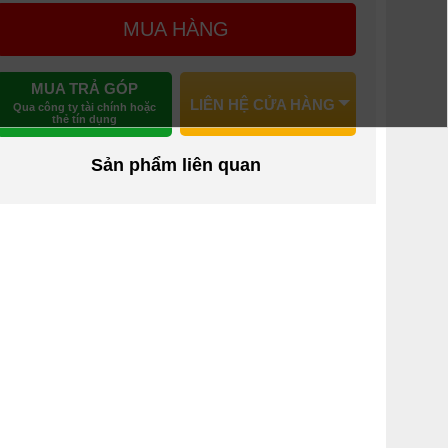
MUA HÀNG
MUA TRẢ GÓP
LIÊN HỆ CỬA HÀNG
Qua công ty tài chính hoặc
thẻ tín dụng
Sản phẩm liên quan