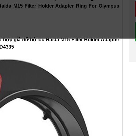
Haida M15 Filter Holder Adapter Ring For Olympus
p hợp giá đỡ bộ lọc Haida M15 Filter Holder Adapter
HD4335