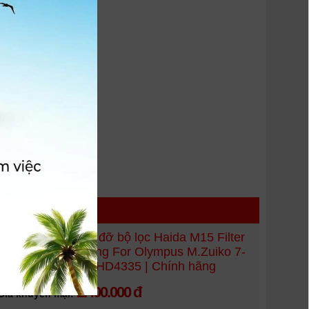
 HÀNG
Vòng tiếp hợp giá đỡ bộ lọc Haida M15 Filter
Holder Adapter Ring For Olympus M.Zuiko 7-
14mm PRO Lens HD4335 | Chính hãng
2.400.000 đ
Giá khuyến mại: